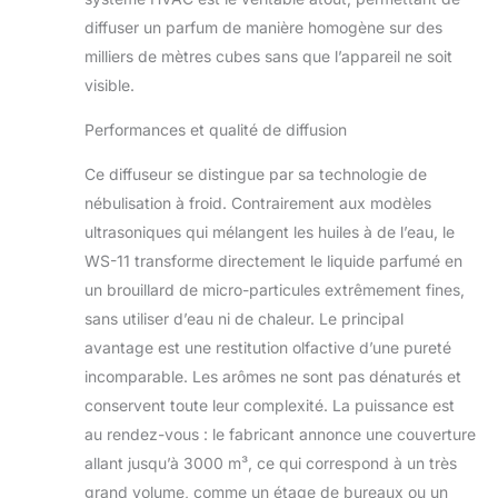
la journée, si vous
diffuser un parfum de manière homogène sur des
voulez que votre
milliers de mètres cubes sans que l’appareil ne soit
maison sente le
visible.
bonheur, si vous
voulez que votre
Performances et qualité de diffusion
studio montre
inconsciemment
Ce diffuseur se distingue par sa technologie de
votre goût unique,
nébulisation à froid. Contrairement aux modèles
si vous avez besoin
d'une
ultrasoniques qui mélangent les huiles à de l’eau, le
aromathérapie pour
WS-11 transforme directement le liquide parfumé en
apaiser votre esprit.
un brouillard de micro-particules extrêmement fines,
Choisissez votre
sans utiliser d’eau ni de chaleur. Le principal
parfum préféré et
laissez le diffuseur
avantage est une restitution olfactive d’une pureté
Mxmoonant le faire
incomparable. Les arômes ne sont pas dénaturés et
pour vous.
conservent toute leur complexité. La puissance est
【Sélectionner la
au rendez-vous : le fabricant annonce une couverture
bonne huile
allant jusqu’à 3000 m³, ce qui correspond à un très
essentielle】Veuillez
sélectionner le
grand volume, comme un étage de bureaux ou un