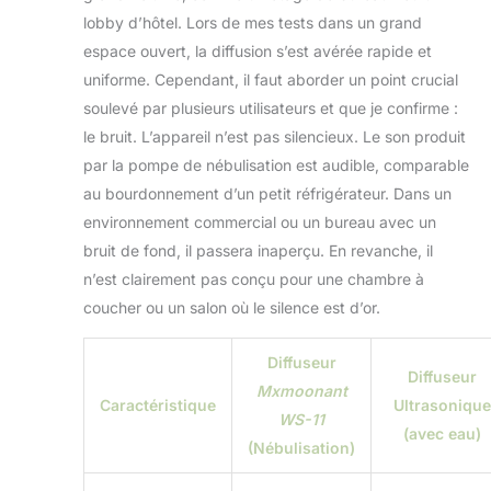
diffuseur d'arômes
lobby d’hôtel. Lors de mes tests dans un grand
pour l'appareil
espace ouvert, la diffusion s’est avérée rapide et
d'aromathérapie,
uniforme. Cependant, il faut aborder un point crucial
veuillez ne pas
sélectionner des
soulevé par plusieurs utilisateurs et que je confirme :
huiles de soins de
le bruit. L’appareil n’est pas silencieux. Le son produit
la peau ou des
par la pompe de nébulisation est audible, comparable
huiles essentielles
au bourdonnement d’un petit réfrigérateur. Dans un
pour Reed Diffuser,
l'effet de diffusion
environnement commercial ou un bureau avec un
d'arômes de
bruit de fond, il passera inaperçu. En revanche, il
l'appareil
n’est clairement pas conçu pour une chambre à
d'aromathérapie est
coucher ou un salon où le silence est d’or.
étroitement lié au
type d'huiles
essentielles, si vous
Diffuseur
Diffuseur
n'êtes pas sûr que
Mxmoonant
les huiles
Caractéristique
Ultrasonique
WS-11
essentielles que
(avec eau)
(Nébulisation)
vous sélectionnez
conviennent à