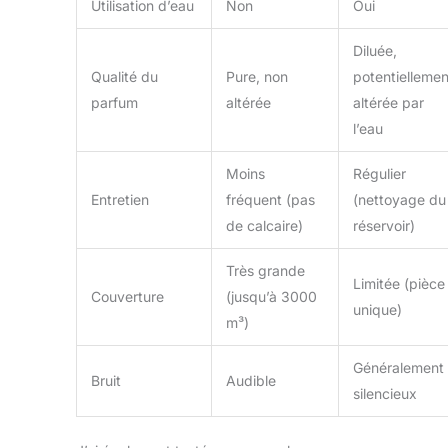
l'appareil
Utilisation d’eau
Non
Oui
d'aromathérapie,
veuillez nous
Diluée,
contacter, nous
Qualité du
Pure, non
potentiellemen
vous fournirons les
parfum
altérée
altérée par
critères de
l’eau
jugement.
Moins
Régulier
Entretien
fréquent (pas
(nettoyage du
de calcaire)
réservoir)
Très grande
Limitée (pièce
Couverture
(jusqu’à 3000
unique)
m³)
Généralement
Bruit
Audible
silencieux