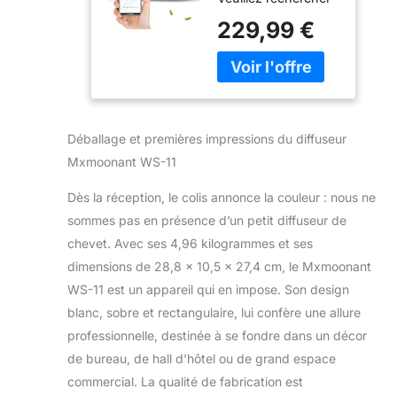
3000m³,
"Aroma-link" dans
1000ml
229,99 €
votre App Store
Bouteille
pour télécharger
d'huile,
l'application
Electrique,
correcte, puis vous
Contrôle
pouvez simplement
d'application,
l'utiliser avec votre
HVAC
Déballage et premières impressions du diffuseur
téléphone portable
Connectable,
Mxmoonant WS-11
pour définir
pour Grande
différents niveaux
Piece, Bureau,
Dès la réception, le colis annonce la couleur : nous ne
de concentration de
Hotel
sommes pas en présence d’un petit diffuseur de
parfum et des
modes de travail
chevet. Avec ses 4,96 kilogrammes et ses
intelligents en
dimensions de 28,8 x 10,5 x 27,4 cm, le Mxmoonant
fonction de vos
WS-11 est un appareil qui en impose. Son design
besoins. 【Haute
blanc, sobre et rectangulaire, lui confère une allure
Atomisation, Large
Diffusion】
professionnelle, destinée à se fondre dans un décor
Diffusion de parfum
de bureau, de hall d’hôtel ou de grand espace
sans eau. Ce
commercial. La qualité de fabrication est
produit utilise la