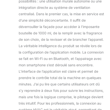
nettoyage fréquent
possibilités : une utilisation murale autonome ou une
pour empêcher la
intégration directe au système de ventilation
croissance
centralisé. Dans le premier cas, la mise en service est
bactérienne dans
d’une simplicité déconcertante. Il suffit de
l'eau. La machine à
déverrouiller la façade pour accéder à l’imposante
air parfumé
Mxmoonant
bouteille de 1000 ml, de la remplir avec la fragrance
d'atomisation à
de son choix, de la revisser et de brancher l’appareil.
deux fluides est
La véritable intelligence du produit se révèle lors de
sans eau, de plus,
la configuration de l’application mobile. La connexion
avec une
atomisation élevée,
se fait en Wi-Fi ou en Bluetooth, et l’appairage avec
le diffuseur n'est
mon smartphone s’est déroulé sans encombre.
pas facile à bloquer
L’interface de l’application est claire et permet de
et les avantages
prendre le contrôle total de la machine en quelques
thérapeutiques
sont bien
minutes. J’ai pu lire que certains utilisateurs ont dû
conservés.
s’y reprendre à deux fois pour suivre les instructions,
【Laissez le parfum
mais une fois la logique comprise, le pilotage devient
agréable remplir
très intuitif. Pour les professionnels, la connexion au
votre journée】 Un
bon parfum illumine
système HVAC est le véritable atout, permettant de