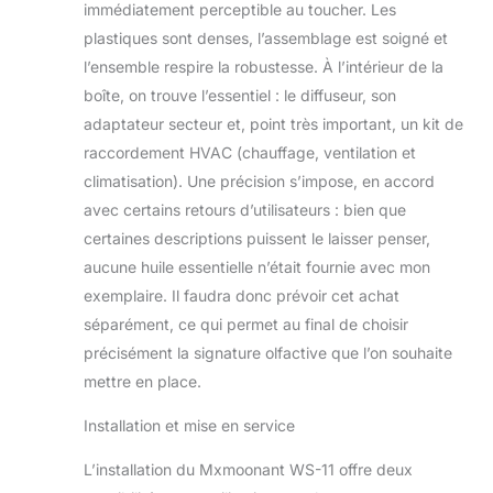
immédiatement perceptible au toucher. Les
nébulisation à froid
et non la
plastiques sont denses, l’assemblage est soigné et
technologie à
l’ensemble respire la robustesse. À l’intérieur de la
ultrasons, ce qui
boîte, on trouve l’essentiel : le diffuseur, son
permet une
adaptateur secteur et, point très important, un kit de
libération plus
complète des huiles
raccordement HVAC (chauffage, ventilation et
essentielles et évite
climatisation). Une précision s’impose, en accord
d'avoir à ajouter
avec certains retours d’utilisateurs : bien que
fréquemment de
certaines descriptions puissent le laisser penser,
l'eau et de l'huile.
【Moins d'entretien,
aucune huile essentielle n’était fournie avec mon
bonne hygiène】La
exemplaire. Il faudra donc prévoir cet achat
diffusion de
séparément, ce qui permet au final de choisir
brouillard
précisément la signature olfactive que l’on souhaite
ultrasonique
mettre en place.
traditionnelle utilise
le brouillard comme
Installation et mise en service
support de
diffusion, elle
L’installation du Mxmoonant WS-11 offre deux
nécessite un