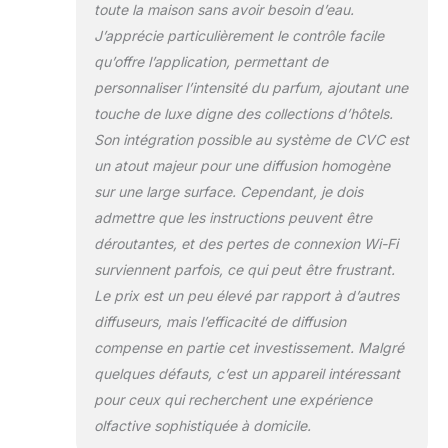
toute la maison sans avoir besoin d’eau.
dilution de l'eau dans l'huile, de sorte
J’apprécie particulièrement le contrôle facile
que vous pouvez obtenir les huiles
essentielles pures qui sont naturelles
qu’offre l’application, permettant de
et complètement sans danger pour
personnaliser l’intensité du parfum, ajoutant une
les enfants et les animaux
touche de luxe digne des collections d’hôtels.
domestiques. Utilisez le diffuseur
Son intégration possible au système de CVC est
JCLOUD HVAC pour exercer le
meilleur effet des huiles essentielles. Il
un atout majeur pour une diffusion homogène
est différent du diffuseur d'huiles
sur une large surface. Cependant, je dois
essentielles à ultrasons, il a besoin
admettre que les instructions peuvent être
d'eau avec des huiles, et vous avez
déroutantes, et des pertes de connexion Wi-Fi
besoin de nettoyer la machine tous
les jours, sinon il sera nocif pour votre
surviennent parfois, ce qui peut être frustrant.
santé. Grande capacité et sans
Le prix est un peu élevé par rapport à d’autres
désordre : notre diffuseur d'huiles
diffuseurs, mais l’efficacité de diffusion
aromatiques sans eau est livré avec
compense en partie cet investissement. Malgré
un flacon d'huile de 300 ml pour vous
permettre d'ajouter vos huiles
quelques défauts, c’est un appareil intéressant
essentielles de lavande, de citron ou
pour ceux qui recherchent une expérience
tout arôme 360 huiles. Vous pouvez
olfactive sophistiquée à domicile.
également utiliser l'huile essentielle