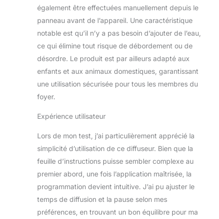
domestiques. Utilisez le diffuseur
également être effectuées manuellement depuis le
JCLOUD HVAC pour exercer le
panneau avant de l’appareil. Une caractéristique
meilleur effet des huiles essentielles. Il
notable est qu’il n’y a pas besoin d’ajouter de l’eau,
est différent du diffuseur d'huiles
ce qui élimine tout risque de débordement ou de
essentielles à ultrasons, il a besoin
d'eau avec des huiles, et vous avez
désordre. Le produit est par ailleurs adapté aux
besoin de nettoyer la machine tous
enfants et aux animaux domestiques, garantissant
les jours, sinon il sera nocif pour votre
une utilisation sécurisée pour tous les membres du
santé. Grande capacité et sans
foyer.
désordre : notre diffuseur d'huiles
aromatiques sans eau est livré avec
Expérience utilisateur
un flacon d'huile de 300 ml pour vous
permettre d'ajouter vos huiles
Lors de mon test, j’ai particulièrement apprécié la
essentielles de lavande, de citron ou
simplicité d’utilisation de ce diffuseur. Bien que la
tout arôme 360 huiles. Vous pouvez
également utiliser l'huile essentielle
feuille d’instructions puisse sembler complexe au
JCLOUD qui est parfaite pour la
premier abord, une fois l’application maîtrisée, la
machine. Il peut fonctionner pendant
programmation devient intuitive. J’ai pu ajuster le
environ 30 jours dans la plus haute
temps de diffusion et la pause selon mes
qualité. La machine la rend parfaite
pour de nombreux scénarios, y
préférences, en trouvant un bon équilibre pour ma