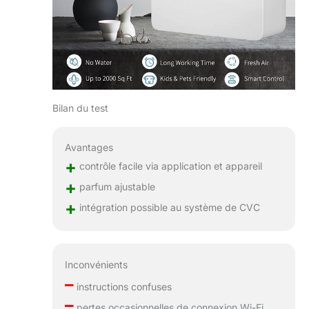
Bilan du test
Avantages
+
contrôle facile via application et appareil
+
parfum ajustable
+
intégration possible au système de CVC
Inconvénients
–
instructions confuses
–
pertes occasionnelles de connexion Wi-Fi