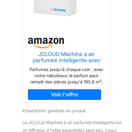
JCLOUD Machine à air
parfumée Intelligente avec
Technologie d'air Froid pour la
Parfumez jusqu'à chaque coin : avec
Maison, diffuseur de
notre nébuliseur, le parfum peut
Collection d'hôtel, diffuseur
remplir des pièces jusqu'à 185,8 m²,
d'huiles essentielles sans Eau
créant une ambiance merveilleuse et
300 ML, diffuseur de Parfum
relaxante pour vos chambres, salles
CVC pour
de bains, bureau, salle de spa ou
certains espaces commerciaux. Le
Présentation générale du produit
ventilateur de la machine à parfum
aide le parfum à atteindre encore plus
La JCLOUD Machine à air parfumée Intelligente est
loin, remplissant votre pièce avec
un diffuseur d’huiles essentielles sans eau, conçu
l'arôme que vous choisissez. Notre