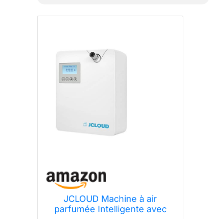
JCLOUD qui est parfaite pour la
machine. Il peut fonctionner pendant
environ 30 jours dans la plus haute
qualité. La machine la rend parfaite
pour de nombreux scénarios, y
compris l'aromathérapie, les
logements d'affaires, l'utilisation à la
maison, le yoga, le spa, le camping et
les voyages. Les produits
internationaux ont des conditions
distinctes, sont vendus depuis
l'étranger et peuvent différer des
produits locaux, notamment en ce qui
concerne l'ajustement, la
classification par âge et la langue du
produit, l'étiquetage ou les
instructions.
JCLOUD Machine à air
parfumée Intelligente avec