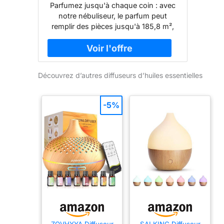
Technologie d'air Froid pour la
Parfumez jusqu'à chaque coin : avec
Maison, diffuseur de
notre nébuliseur, le parfum peut
Collection d'hôtel, diffuseur
remplir des pièces jusqu'à 185,8 m²,
d'huiles essentielles sans Eau
créant une ambiance merveilleuse et
300 ML, diffuseur de Parfum
relaxante pour vos chambres, salles
CVC pour
de bains, bureau, salle de spa ou
certains espaces commerciaux. Le
Découvrez d’autres diffuseurs d’huiles essentielles
ventilateur de la machine à parfum
aide le parfum à atteindre encore plus
loin, remplissant votre pièce avec
-5%
l'arôme que vous choisissez. Notre
diffuseur de parfum unique vous
inspirera, vous excitera et vous
rafraîchira avec ses délicieux parfums.
Contrôle facile, utilisation facile : notre
machine à parfum est très facile à
contrôler. Téléchargez l'application,
connectez le diffuseur sans eau via
l'application, définissez le temps de
travail et la qualité du parfum. Il est
plus intelligent et clair que le diffuseur
ZOVHYYA Diffuseur
SALKING Diffuseur