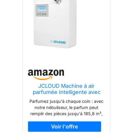
JCLOUD Machine à air
parfumée Intelligente avec
Technologie d'air Froid pour la
Parfumez jusqu'à chaque coin : avec
Maison, diffuseur de
notre nébuliseur, le parfum peut
Collection d'hôtel, diffuseur
remplir des pièces jusqu'à 185,8 m²,
d'huiles essentielles sans Eau
créant une ambiance merveilleuse et
300 ML, diffuseur de Parfum
relaxante pour vos chambres, salles
CVC pour