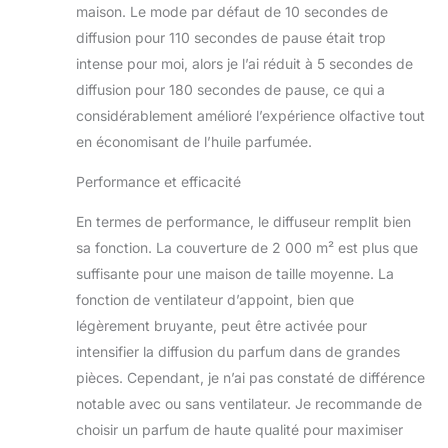
compris l'aromathérapie, les
maison. Le mode par défaut de 10 secondes de
logements d'affaires, l'utilisation à la
diffusion pour 110 secondes de pause était trop
maison, le yoga, le spa, le camping et
intense pour moi, alors je l’ai réduit à 5 secondes de
les voyages. Les produits
internationaux ont des conditions
diffusion pour 180 secondes de pause, ce qui a
distinctes, sont vendus depuis
considérablement amélioré l’expérience olfactive tout
l'étranger et peuvent différer des
en économisant de l’huile parfumée.
produits locaux, notamment en ce qui
concerne l'ajustement, la
Performance et efficacité
classification par âge et la langue du
produit, l'étiquetage ou les
En termes de performance, le diffuseur remplit bien
instructions.
sa fonction. La couverture de 2 000 m² est plus que
suffisante pour une maison de taille moyenne. La
fonction de ventilateur d’appoint, bien que
légèrement bruyante, peut être activée pour
intensifier la diffusion du parfum dans de grandes
pièces. Cependant, je n’ai pas constaté de différence
notable avec ou sans ventilateur. Je recommande de
choisir un parfum de haute qualité pour maximiser