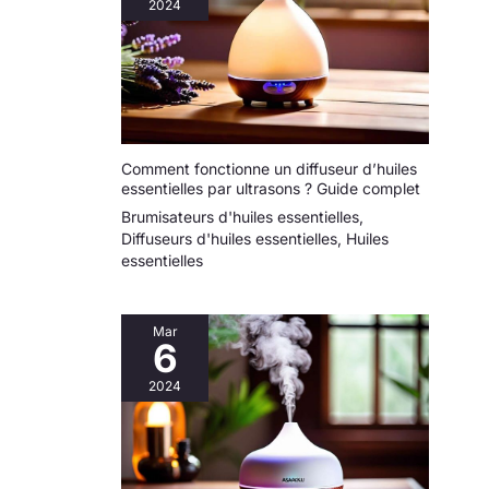
2024
polyvalence, son design
élégant et ses effets
puissants en font un
cadeau unique et précieux
qui suscitera la curiosité
de tous. De plus, notre
service client convivial
garantit une expérience
fluide et une satisfaction
client.
Comment fonctionne un diffuseur d’huiles
essentielles par ultrasons ? Guide complet
Brumisateurs d'huiles essentielles
,
Diffuseurs d'huiles essentielles
,
Huiles
essentielles
Mar
6
2024