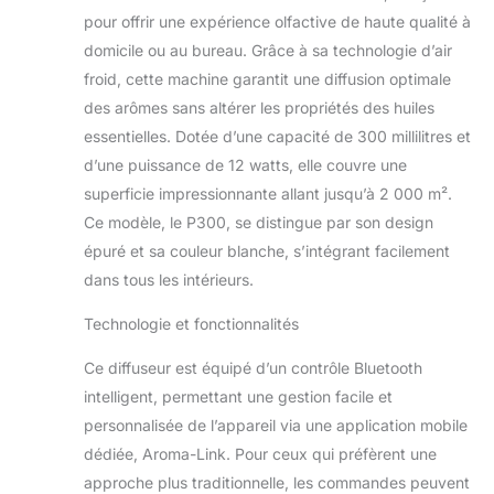
diffuseur de parfum unique vous
pour offrir une expérience olfactive de haute qualité à
inspirera, vous excitera et vous
domicile ou au bureau. Grâce à sa technologie d’air
rafraîchira avec ses délicieux parfums.
froid, cette machine garantit une diffusion optimale
Contrôle facile, utilisation facile : notre
des arômes sans altérer les propriétés des huiles
machine à parfum est très facile à
essentielles. Dotée d’une capacité de 300 millilitres et
contrôler. Téléchargez l'application,
connectez le diffuseur sans eau via
d’une puissance de 12 watts, elle couvre une
l'application, définissez le temps de
superficie impressionnante allant jusqu’à 2 000 m².
travail et la qualité du parfum. Il est
Ce modèle, le P300, se distingue par son design
plus intelligent et clair que le diffuseur
épuré et sa couleur blanche, s’intégrant facilement
sans eau ordinaire qui nécessite que
vous définissiez l'heure ou le niveau
dans tous les intérieurs.
avec le bouton. Tout est sous votre
contrôle. Naturel, sain et sûr : cette
Technologie et fonctionnalités
machine à parfum apporte le parfum
Ce diffuseur est équipé d’un contrôle Bluetooth
par nébulisation, ce qui évite toute
dilution de l'eau dans l'huile, de sorte
intelligent, permettant une gestion facile et
que vous pouvez obtenir les huiles
personnalisée de l’appareil via une application mobile
essentielles pures qui sont naturelles
dédiée, Aroma-Link. Pour ceux qui préfèrent une
et complètement sans danger pour
approche plus traditionnelle, les commandes peuvent
les enfants et les animaux