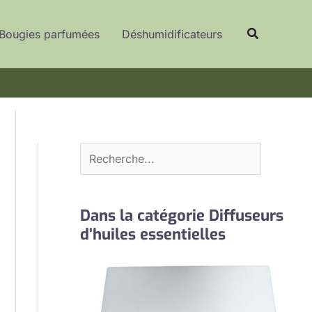
R
Recherche
e
Bougies parfumées
Déshumidificateurs
c
h
e
r
c
h
e
r
Dans la catégorie Diffuseurs
d’huiles essentielles