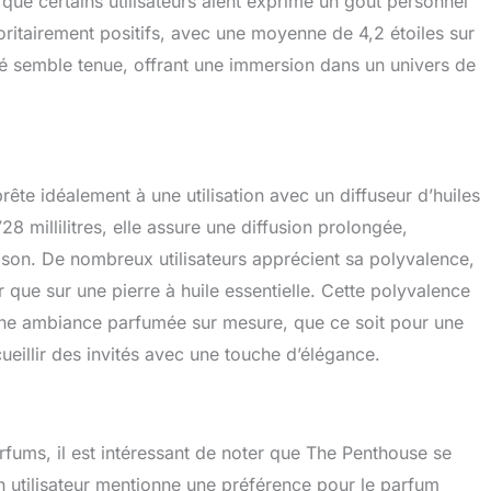
 que certains utilisateurs aient exprimé un goût personnel
joritairement positifs, avec une moyenne de 4,2 étoiles sur
 semble tenue, offrant une immersion dans un univers de
ête idéalement à une utilisation avec un diffuseur d’huiles
28 millilitres, elle assure une diffusion prolongée,
on. De nombreux utilisateurs apprécient sa polyvalence,
r que sur une pierre à huile essentielle. Cette polyvalence
une ambiance parfumée sur mesure, que ce soit pour une
eillir des invités avec une touche d’élégance.
rfums, il est intéressant de noter que The Penthouse se
n utilisateur mentionne une préférence pour le parfum