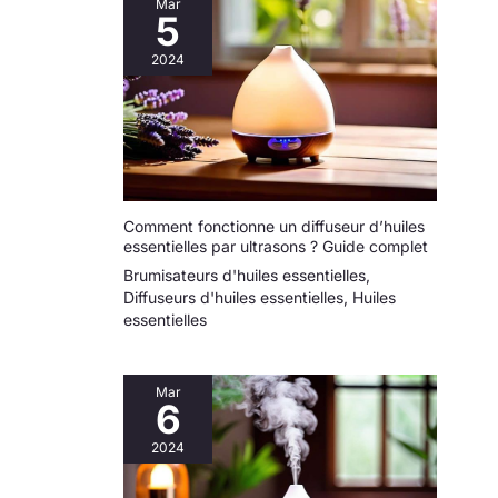
Mar
ou comme brume
5
d'oreiller avant le coucher
INNOVATION
2024
TECHNOLOGIQUE : Grâce
à son système de pompe
breveté PES600 sans gaz
propulseur, la
pulvérisation du spray
permet une diffusion
puissante par micro-
dispersion. Lire la notice.
A partir d'1 an
Comment fonctionne un diffuseur d’huiles
essentielles par ultrasons ? Guide complet
Brumisateurs d'huiles essentielles
,
Diffuseurs d'huiles essentielles
,
Huiles
essentielles
Mar
6
2024