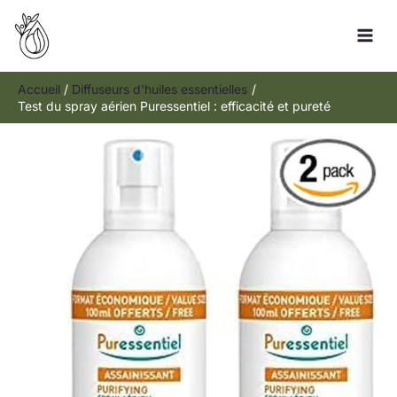
Aller
R
au
e
contenu
c
h
Accueil
Diffuseurs d'huiles essentielles
Test du spray aérien Puressentiel : efficacité et pureté
e
r
c
h
e
r