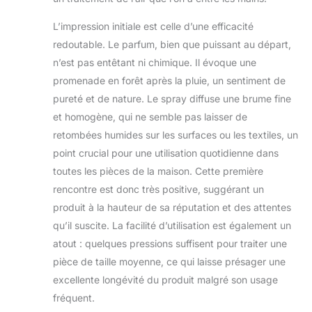
contrôlée par Ecocert
Sans gaz propulseur
L’impression initiale est celle d’une efficacité
MODE D'EMPLOI : 2
redoutable. Le parfum, bien que puissant au départ,
pulvérisations 1 à 2 fois
n’est pas entêtant ni chimique. Il évoque une
par jour, orientées vers
le haut, pour une pièce
promenade en forêt après la pluie, un sentiment de
dâ€environ 12m²
pureté et de nature. Le spray diffuse une brume fine
Laisser agir 30 minutes
et homogène, qui ne semble pas laisser de
puis aérer En présence
retombées humides sur les surfaces ou les textiles, un
d'enfants ou
d'animaux, attendre 60
point crucial pour une utilisation quotidienne dans
minutes avant de les
toutes les pièces de la maison. Cette première
réintégrer à la pièce
rencontre est donc très positive, suggérant un
aérée SPRAY MULTI-
produit à la hauteur de sa réputation et des attentes
USAGE : S'utilise aussi
qu’il suscite. La facilité d’utilisation est également un
bien sur les surfaces et
textiles de votre maison
atout : quelques pressions suffisent pour traiter une
(chambre, canapé, salle
pièce de taille moyenne, ce qui laisse présager une
de bain, toilettes,
excellente longévité du produit malgré son usage
pièces humides) qu'à
fréquent.
votre lieu de travail ou