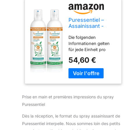
Puressentiel –
Assainissant -
Spray Aérien aux
Die folgenden
41 Huiles
Informationen gelten
Essentielles -
für jede Einheit pro
100% pures et
Packung Les
naturelles -
54,60 €
informations ci-
Efficacité prouvée
dessous s'appliquent à
contre les virus,
chaque unité du pack
germes et
RENDEZ VOTRE AIR
bactéries – Traite
INTERIEUR PLUS SAIN :
la pollution de l’air
Limite les sources
– 500 ml
Prise en main et premières impressions du spray
d'allergies et
d'épidémies, chasse les
Puressentiel
polluants et les
Dès la réception, le format du spray assainissant de
mauvaises odeurs en
laissant un parfum frais
Puressentiel interpelle. Nous sommes loin des petits
et agréable Format