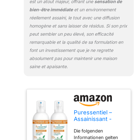
d'origine végétale et
est un atout majeur, offrant une
sensation de
contrôlée par Ecocert
bien-être immédiate
et un environnement
Sans gaz propulseur
réellement assaini, le tout avec une diffusion
MODE D'EMPLOI : 2
homogène et sans laisser de résidus. Si son prix
pulvérisations 1 à 2 fois
par jour, orientées vers
peut sembler un peu élevé, son efficacité
le haut, pour une pièce
remarquable et la qualité de sa formulation en
dâ€environ 12m²
font un investissement que je ne regrette
Laisser agir 30 minutes
absolument pas pour maintenir une maison
puis aérer En présence
saine et apaisante.
d'enfants ou
d'animaux, attendre 60
minutes avant de les
réintégrer à la pièce
aérée SPRAY MULTI-
USAGE : S'utilise aussi
bien sur les surfaces et
Puressentiel –
textiles de votre maison
Assainissant -
(chambre, canapé, salle
Spray Aérien aux
de bain, toilettes,
Die folgenden
41 Huiles
pièces humides) qu'à
Informationen gelten
Essentielles -
votre lieu de travail ou