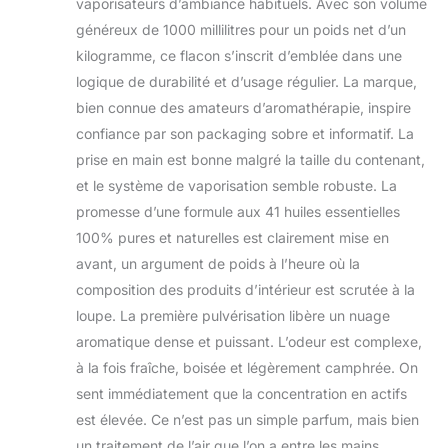
vaporisateurs d’ambiance habituels. Avec son volume
familial EFFICACITE
généreux de 1000 millilitres pour un poids net d’un
PROUVEE : Elimine plus
kilogramme, ce flacon s’inscrit d’emblée dans une
de 99,9% des virus et
bactéries Testé
logique de durabilité et d’usage régulier. La marque,
scientifiquement sur les
bien connue des amateurs d’aromathérapie, inspire
virus de la grippe A et
confiance par son packaging sobre et informatif. La
gastro-entérite, sur les
prise en main est bonne malgré la taille du contenant,
bactéries responsables
d'infection respiratoire,
et le système de vaporisation semble robuste. La
et sur des moisissures
promesse d’une formule aux 41 huiles essentielles
Tolérance testée
100% pures et naturelles est clairement mise en
cliniquement
avant, un argument de poids à l’heure où la
COMPOSITION
NATURELLE,
composition des produits d’intérieur est scrutée à la
BREVETEE, ET
loupe. La première pulvérisation libère un nuage
CONTROLEE : Contient
aromatique dense et puissant. L’odeur est complexe,
41 Huiles Essentielles
à la fois fraîche, boisée et légèrement camphrée. On
100 percent pures et
sent immédiatement que la concentration en actifs
naturelles, formule
brevetée 100%
est élevée. Ce n’est pas un simple parfum, mais bien
d'origine végétale et
un traitement de l’air que l’on a entre les mains.