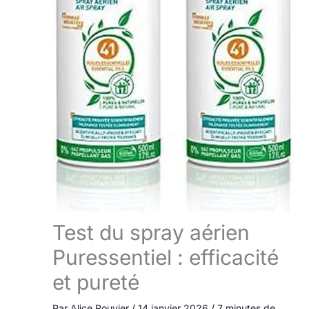
Test du spray aérien
Puressentiel : efficacité
et pureté
Par
Alice Rouvier
/
14 janvier 2026
/
7 minutes de