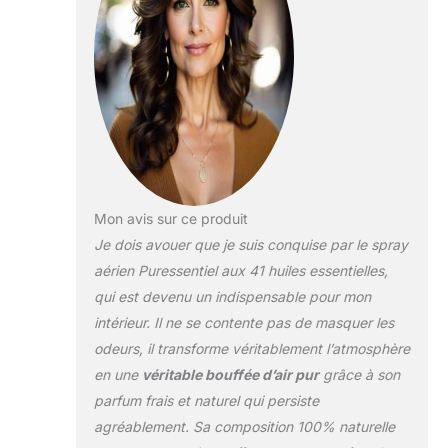
et agréable Format
familial EFFICACITE
PROUVEE : Elimine plus
de 99,9% des virus et
bactéries Testé
scientifiquement sur les
virus de la grippe A et
gastro-entérite, sur les
bactéries responsables
d'infection respiratoire,
Mon avis sur ce produit
et sur des moisissures
Tolérance testée
Je dois avouer que je suis conquise par le spray
cliniquement
aérien Puressentiel aux 41 huiles essentielles,
COMPOSITION
qui est devenu un indispensable pour mon
NATURELLE,
intérieur. Il ne se contente pas de masquer les
BREVETEE, ET
CONTROLEE : Contient
odeurs, il transforme véritablement l’atmosphère
41 Huiles Essentielles
en une
véritable bouffée d’air pur
grâce à son
100 percent pures et
parfum frais et naturel qui persiste
naturelles, formule
agréablement. Sa composition 100% naturelle
brevetée 100%