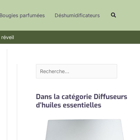
R
Recherche
e
Bougies parfumées
Déshumidificateurs
c
h
 réveil
e
r
c
h
e
r
Dans la catégorie Diffuseurs
d’huiles essentielles