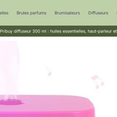
elles
Brules parfums
Brumisateurs
Diffuseurs
Pribuy diffuseur 300 ml : huiles essentielles, haut-parleur et