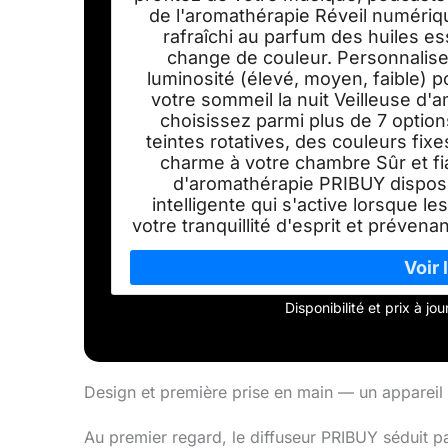
de l'aromathérapie Réveil numériqu
rafraîchi au parfum des huiles ess
change de couleur. Personnalisez
luminosité (élevé, moyen, faible) po
votre sommeil la nuit Veilleuse d
choisissez parmi plus de 7 option
teintes rotatives, des couleurs fix
charme à votre chambre Sûr et fiab
d'aromathérapie PRIBUY dispose
intelligente qui s'active lorsque l
votre tranquillité d'esprit et prévena
Disponibilité et prix à j
Design et première prise en main — un appareil q
Au premier regard, le diffuseur PRIBUY séduit 