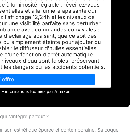
e à luminosité réglable : réveillez-vous
entielles et à la lumière apaisante qui
 l'affichage 12/24h et les niveaux de
ur une visibilité parfaite sans perturber
'ambiance avec commandes conviviales :
s d'éclairage apaisant, que ce soit des
es ou simplement éteinte pour ajouter du
le : le diffuseur d'huiles essentielles
 d'une fonction d'arrêt automatique
es niveaux d'eau sont faibles, préservant
nt les dangers ou les accidents potentiels.
our – informations fournies par Amazon
ui s’intègre partout ?
par son esthétique épurée et contemporaine. Sa coque