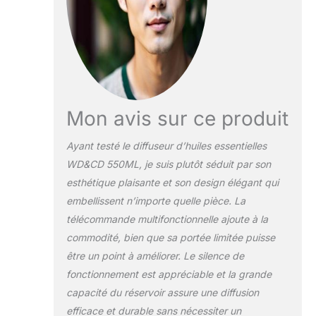
changement de
couleur). Brume
Fraîche & Whisper
Quiet : La
technologie à
ultrasons produit
une brume froide
fine et stable qui
Mon avis sur ce produit
maintient votre
espace de vie
Ayant testé le diffuseur d’huiles essentielles
propre et bien
WD&CD 550ML, je suis plutôt séduit par son
hydraté. Une
atmosphère
esthétique plaisante et son design élégant qui
silencieuse de
embellissent n’importe quelle pièce. La
moins de 35 dB
télécommande multifonctionnelle ajoute à la
peut créer un
commodité, bien que sa portée limitée puisse
environnement de
être un point à améliorer. Le silence de
sommeil plus calme.
Sans BPA & Arrêt
fonctionnement est appréciable et la grande
Automatique Aans
capacité du réservoir assure une diffusion
Eau: Ce diffuseur
efficace et durable sans nécessiter un
adopte un plastique