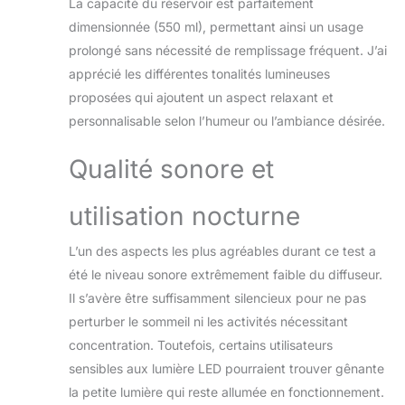
plastique, vous
La capacité du réservoir est parfaitement
offrira une vie
dimensionnée (550 ml), permettant ainsi un usage
agréable et saine.
prolongé sans nécessité de remplissage fréquent. J’ai
De plus, les
apprécié les différentes tonalités lumineuses
humidificateurs
proposées qui ajoutent un aspect relaxant et
s'éteindront
automatiquement
personnalisable selon l’humeur ou l’ambiance désirée.
lorsque l'eau sera
épuisée. Ne
Qualité sonore et
craignez pas
d'endommager
utilisation nocturne
l'appareil lui-même
ou de mettre en
danger les
L’un des aspects les plus agréables durant ce test a
utilisateurs. Facile &
été le niveau sonore extrêmement faible du diffuseur.
Conception
Il s’avère être suffisamment silencieux pour ne pas
Pratique: Il s’agit du
perturber le sommeil ni les activités nécessitant
nouveau diffuseur
d’arôme /
concentration. Toutefois, certains utilisateurs
humidificateur /
sensibles aux lumière LED pourraient trouver gênante
purificateur d’air
la petite lumière qui reste allumée en fonctionnement.
pour humidificateur