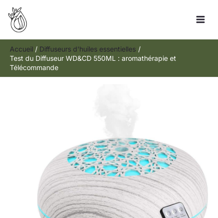
Aller
Rechercher
au
contenu
Accueil
Diffuseurs d'huiles essentielles
Test du Diffuseur WD&CD 550ML : aromathérapie et
Télécommande