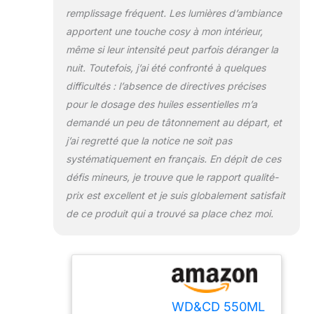
remplissage fréquent. Les lumières d’ambiance
avancé sans BPA
qui ne dégagera
apportent une touche cosy à mon intérieur,
aucune odeur
même si leur intensité peut parfois déranger la
nocive et de
nuit. Toutefois, j’ai été confronté à quelques
plastique, vous
difficultés : l’absence de directives précises
offrira une vie
agréable et saine.
pour le dosage des huiles essentielles m’a
De plus, les
demandé un peu de tâtonnement au départ, et
humidificateurs
j’ai regretté que la notice ne soit pas
s'éteindront
systématiquement en français. En dépit de ces
automatiquement
lorsque l'eau sera
défis mineurs, je trouve que le rapport qualité-
épuisée. Ne
prix est excellent et je suis globalement satisfait
craignez pas
de ce produit qui a trouvé sa place chez moi.
d'endommager
l'appareil lui-même
ou de mettre en
danger les
utilisateurs. Facile &
Conception
WD&CD 550ML
Pratique: Il s’agit du