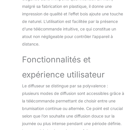
ultrasons produit
malgré sa fabrication en plastique, il donne une
une brume froide
impression de qualité et l’effet bois ajoute une touche
fine et stable qui
maintient votre
de naturel. L’utilisation est facilitée par la présence
espace de vie
d’une télécommande intuitive, ce qui constitue un
propre et bien
atout non négligeable pour contrôler l’appareil à
hydraté. Une
distance.
atmosphère
silencieuse de
Fonctionnalités et
moins de 35 dB
peut créer un
environnement de
expérience utilisateur
sommeil plus calme.
Sans BPA & Arrêt
Le diffuseur se distingue par sa polyvalence :
Automatique Aans
plusieurs modes de diffusion sont accessibles grâce à
Eau: Ce diffuseur
adopte un plastique
la télécommande permettant de choisir entre une
avancé sans BPA
brumisation continue ou alternée. Ce point est crucial
qui ne dégagera
selon que l’on souhaite une diffusion douce sur la
aucune odeur
journée ou plus intense pendant une période définie.
nocive et de