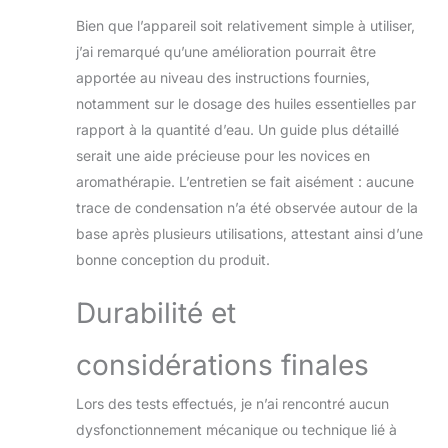
anniversaires. Fit
Bien que l’appareil soit relativement simple à utiliser,
dans différentes
j’ai remarqué qu’une amélioration pourrait être
situations
naturellement. par
apportée au niveau des instructions fournies,
exemple. maison,
notamment sur le dosage des huiles essentielles par
chambre à coucher,
rapport à la quantité d’eau. Un guide plus détaillé
bureau, spa, hôtel
serait une aide précieuse pour les novices en
et chambre de
bébé, etc.
aromathérapie. L’entretien se fait aisément : aucune
trace de condensation n’a été observée autour de la
base après plusieurs utilisations, attestant ainsi d’une
bonne conception du produit.
Durabilité et
considérations finales
Lors des tests effectués, je n’ai rencontré aucun
dysfonctionnement mécanique ou technique lié à