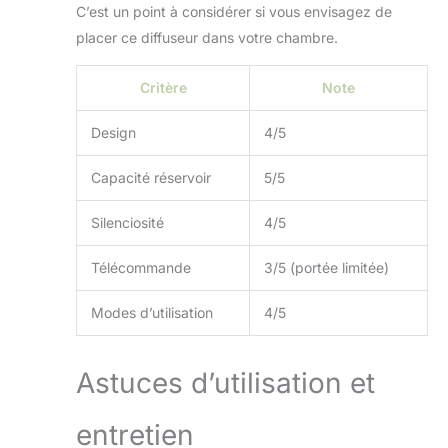
C’est un point à considérer si vous envisagez de
à grain de bois.
placer ce diffuseur dans votre chambre.
Avec son design
portable compact,
sa belle forme et
Critère
Note
son style unique.
Spécialement conçu
Design
4/5
pour les personnes
de haut niveau qui
Capacité réservoir
5/5
aiment la vie.
Application: Peut
Silenciosité
4/5
être utilisé comme
diffuseur /
Télécommande
3/5 (portée limitée)
humidificateurs /
purificateur d'air /
veilleuse
Modes d’utilisation
4/5
Aromatherapy.
Cadeau parfait pour
votre famille et vos
Astuces d’utilisation et
amis dans tous les
festivals,
entretien
anniversaires et