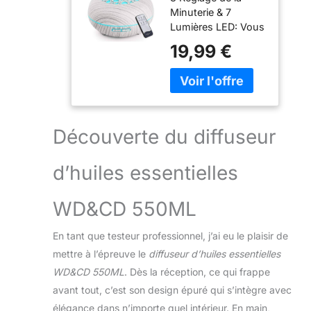
Minuterie & 7
Télécommande,
Lumières LED: Vous
Humidificateur
pouvez facilement
Diffuseur
19,99 €
appuyer sur le
D'huile
bouton de brouillard
Essentielle
pour choisir un
Electrique pour
réglage de minuterie
Maison,
à votre guise (1
Bureau,
heure / 3 heures / 6
Chambre, Yoga,
Découverte du diffuseur
heures / ON). Vous
Grain de Bois
pouvez également
Blanc
d’huiles essentielles
appuyer sur le
bouton d'éclairage
pour régler les 7
WD&CD 550ML
voyants DEL
(allumé en continu /
En tant que testeur professionnel, j’ai eu le plaisir de
changement de
mettre à l’épreuve le
diffuseur d’huiles essentielles
couleur). Brume
WD&CD 550ML
. Dès la réception, ce qui frappe
Fraîche & Whisper
Quiet : La
avant tout, c’est son design épuré qui s’intègre avec
technologie à
élégance dans n’importe quel intérieur. En main,