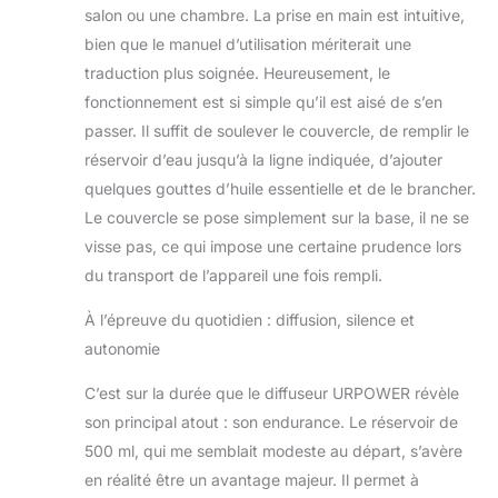
ultrasonique permet
salon ou une chambre. La prise en main est intuitive,
facilité d’absorption
bien que le manuel d’utilisation mériterait une
corporelle saine et
traduction plus soignée. Heureusement, le
assure l’intégrité de
la structure
fonctionnement est si simple qu’il est aisé de s’en
moléculaire
passer. Il suffit de soulever le couvercle, de remplir le
bénéfiques des
réservoir d’eau jusqu’à la ligne indiquée, d’ajouter
huiles essentielles.
quelques gouttes d’huile essentielle et de le brancher.
Capacité d’eau
grande 500ml qui
Le couvercle se pose simplement sur la base, il ne se
peut continuer à
visse pas, ce qui impose une certaine prudence lors
utiliser jusqu'à 10
du transport de l’appareil une fois rempli.
heures chaque fois.
Lorsque le temps
À l’épreuve du quotidien : diffusion, silence et
est écoulé ou il n’y
autonomie
a pas d’eau, il
s’éteindra
C’est sur la durée que le diffuseur URPOWER révèle
automatiquement.
son principal atout : son endurance. Le réservoir de
Appuyez sur le
bouton « Mist »,
500 ml, qui me semblait modeste au départ, s’avère
choisissez la
en réalité être un avantage majeur. Il permet à
minuterie de 60