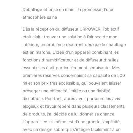
semaine.
Led couleur
Déballage et prise en main : la promesse d’une
Technologie de
diffusion
atmosphère saine
ultrasonique qui
produit des
Dès la réception du diffuseur URPOWER, l’objectif
vibrations à la
était clair : trouver une solution à l’air sec de mon
fréquence de fois
intérieur, un problème récurrent dès que le chauffage
2,4 millions par
est en marche. L’idée d’un appareil combinant les
seconde pauses
eau et huiles
fonctions d’humidificateur et de diffuseur d’huiles
essentielles en
essentielles était particulièrement séduisante. Mes
micro-particules
premières réserves concernaient sa capacité de 500
extrêmement fines
ml et son prix très accessible, qui pouvaient laisser
sans utilisation de
présager une efficacité limitée ou une fiabilité
la chaleur (la
chaleur altère et
discutable. Pourtant, après avoir parcouru les avis
détruit les
élogieux et l’avoir repéré dans plusieurs classements
propriétés des
de produits, j’ai décidé de lui donner sa chance.
huiles essentielles) .
L’appareil en lui-même est d’une grande simplicité,
Fonctionnalité de
diffusion
avec un design sobre qui s’intègre facilement à un