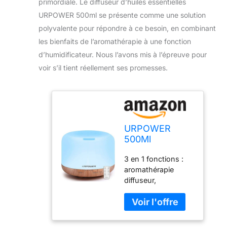
primordiale. Le diffuseur d’huiles essentielles
URPOWER 500ml se présente comme une solution
polyvalente pour répondre à ce besoin, en combinant
les bienfaits de l’aromathérapie à une fonction
d’humidificateur. Nous l’avons mis à l’épreuve pour
voir s’il tient réellement ses promesses.
URPOWER
500Ml
aromathérapie
3 en 1 fonctions :
huile
aromathérapie
essentielle
diffuseur,
diffuseur
humidificateur,
humidificateur
veilleuse. Veuillez
avec 4
nettoyer au moins
réglages de la
une fois par
minuterie, 7