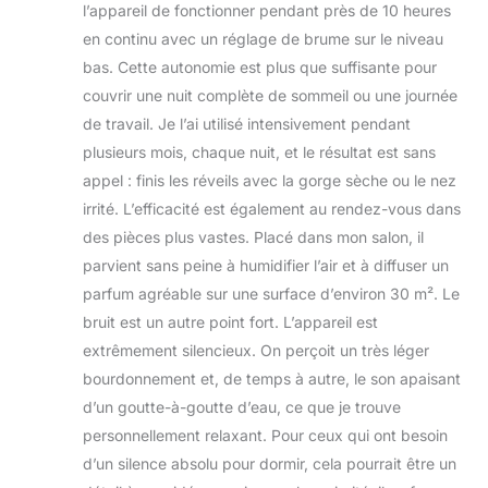
l’appareil de fonctionner pendant près de 10 heures
minutes, 120
en continu avec un réglage de brume sur le niveau
minutes, 180
minutes ou ON.
bas. Cette autonomie est plus que suffisante pour
Cela offre de
couvrir une nuit complète de sommeil ou une journée
nombreux
de travail. Je l’ai utilisé intensivement pendant
avantages pour la
plusieurs mois, chaque nuit, et le résultat est sans
santé par exemple
appel : finis les réveils avec la gorge sèche ou le nez
améliore la
respiration,
irrité. L’efficacité est également au rendez-vous dans
renforcer le
des pièces plus vastes. Placé dans mon salon, il
système
parvient sans peine à humidifier l’air et à diffuser un
immunitaire, aident
parfum agréable sur une surface d’environ 30 m². Le
à lever votre état
d’esprit et de
bruit est un autre point fort. L’appareil est
soulager le stress.
extrêmement silencieux. On perçoit un très léger
Unité peut
bourdonnement et, de temps à autre, le son apaisant
également être
d’un goutte-à-goutte d’eau, ce que je trouve
utilisée comme un
humidificateur d’air
personnellement relaxant. Pour ceux qui ont besoin
non-aromathérapie.
d’un silence absolu pour dormir, cela pourrait être un
Fournit l’humidité