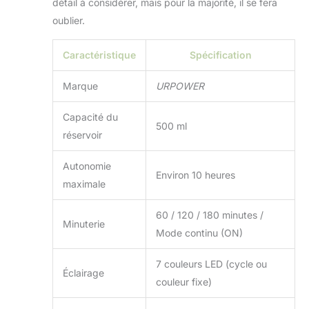
détail à considérer, mais pour la majorité, il se fera
pour la toux sèche,
oublier.
Irritation des Sinus,
la peau sèche.
Caractéristique
Spécification
Marque
URPOWER
Capacité du
500 ml
réservoir
Autonomie
Environ 10 heures
maximale
60 / 120 / 180 minutes /
Minuterie
Mode continu (ON)
7 couleurs LED (cycle ou
Éclairage
couleur fixe)