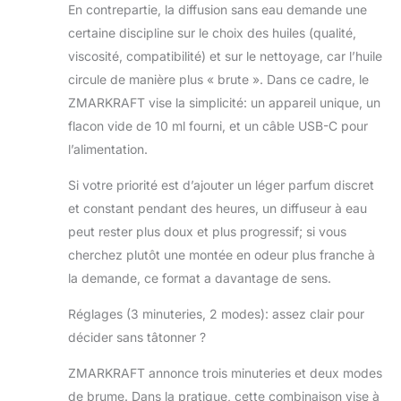
En contrepartie, la diffusion sans eau demande une
dB) avec 2 modes d'intensité
(fort/léger) + 3 minuteries d'arrêt
certaine discipline sur le choix des huiles (qualité,
automatique (30/60/120 minutes)
viscosité, compatibilité) et sur le nettoyage, car l’huile
pour une utilisation jour/nuit
circule de manière plus « brute ». Dans ce cadre, le
Magnifique idée cadeau - Compact,
ZMARKRAFT vise la simplicité: un appareil unique, un
élégant et prêt à être emballé dans
un coffret cadeau. Idéal pour les
flacon vide de 10 ml fourni, et un câble USB-C pour
fêtes (Noël, Saint-Valentin), la fête
l’alimentation.
des mères, les pendaisons de
crémaillère ou les promotions : un
Si votre priorité est d’ajouter un léger parfum discret
coffret soigneusement conçu qui
et constant pendant des heures, un diffuseur à eau
allie bien-être et décoration
peut rester plus doux et plus progressif; si vous
cherchez plutôt une montée en odeur plus franche à
la demande, ce format a davantage de sens.
Réglages (3 minuteries, 2 modes): assez clair pour
décider sans tâtonner ?
ZMARKRAFT annonce trois minuteries et deux modes
de brume. Dans la pratique, cette combinaison vise à