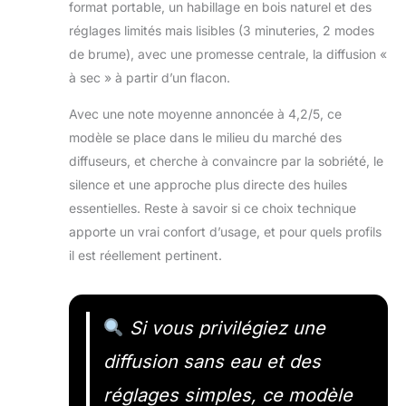
format portable, un habillage en bois naturel et des
réglages limités mais lisibles (3 minuteries, 2 modes
de brume), avec une promesse centrale, la diffusion «
à sec » à partir d’un flacon.
Avec une note moyenne annoncée à 4,2/5, ce
modèle se place dans le milieu du marché des
diffuseurs, et cherche à convaincre par la sobriété, le
silence et une approche plus directe des huiles
essentielles. Reste à savoir si ce choix technique
apporte un vrai confort d’usage, et pour quels profils
il est réellement pertinent.
Si vous privilégiez une
diffusion sans eau et des
réglages simples, ce modèle