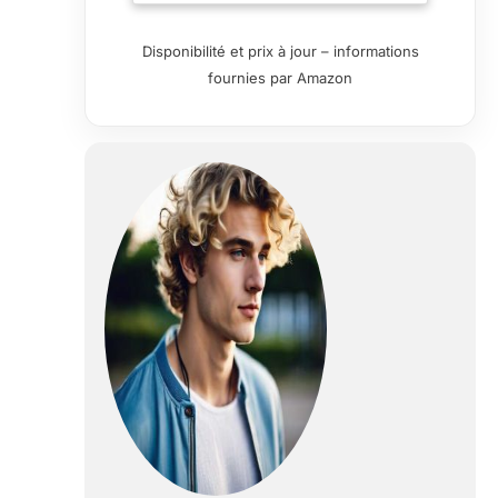
une pièce de 15 m² d’un parfum
pur et anhydre, avec une tenue
Disponibilité et prix à jour – informations
du parfum prolongée de 50 %
fournies par Amazon
Conservation de l'huile infusée à
froid - L’absence de diffusion
thermique protège les molécules
d'huile, garantit l'absence de
dégradation des arômes et
assure la compatibilité avec
toutes les
marques/concentrations d'huile
Bois luxueux et éclairage
d’ambiance - Boîtier en bois
naturel fabriqué à la main avec
éclairage d'ambiance LED
réglable. Peut également servir
d’élément de décoration élégant
pour les bureaux, chambres ou
coffrets cadeaux Ni dilution, ni
salissures - Supprime le
processus de dilution par l'eau et