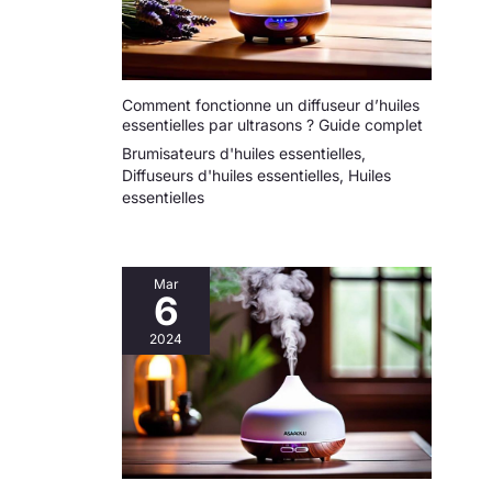
compris l'aromathérapie,
les hébergements
d'affaires, l'utilisation à la
maison, le yoga, le spa, le
camping et les voyages.
Si vous avez des
questions, n'hésitez pas à
Comment fonctionne un diffuseur d’huiles
nous contacter. Nous vous
essentielles par ultrasons ? Guide complet
répondrons dans les 24
heures.
Brumisateurs d'huiles essentielles
,
Diffuseurs d'huiles essentielles
,
Huiles
essentielles
Mar
6
2024