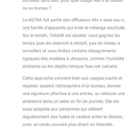
Diffuseur sans eau: pour quel usage réel à la maison
dégradation des arômes et assure
ou au bureau ?
la compatibilité avec toutes les
marques/concentrations d'huile
Le K679A fait partie des diffuseurs dits « sans eau »,
Bois luxueux et éclairage
une famille d’appareils qui évite le mélange eau/huile.
d’ambiance - Boîtier en bois naturel
Sur le terrain, l’intérêt est double: vous gagnez du
fabriqué à la main avec éclairage
d'ambiance LED réglable. Peut
temps (pas de réservoir à remplir, pas de niveau à
également servir d’élément de
surveiller) et vous limitez certains désagréments
décoration élégant pour les
typiques des modèles à ultrasons, comme l’humidité
bureaux, chambres ou coffrets
ambiante ou les dépôts lorsque l’eau est calcaire.
cadeaux Ni dilution, ni salissures -
Supprime le processus de dilution
Cette approche convient bien aux usages courts et
par l'eau et élimine les résidus. Il
répétés: assainir l’atmosphère d’un bureau, donner
suffit de remplir le flacon de 10 ml
fourni de vos huiles préférées pour
une signature olfactive à une entrée, ou relancer une
obtenir un parfum instantané et
ambiance dans un salon en fin de journée. Elle est
non dilué qui embaume votre
aussi adaptée aux personnes qui utilisent
intérieur plus rapidement Sûr et
régulièrement des huiles et veulent éviter la dilution,
facile à utiliser - La fonction arrêt
automatique garantit la sécurité.
avec un rendu souvent plus direct en intensité.
Fonctionnement silencieux (< 35