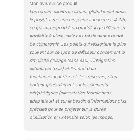
élimine les résidus. Il suffit de
Mon avis sur ce produit
remplir le flacon de 10 ml fourni
Les retours clients se situent globalement dans
de vos huiles préférées pour
le positif, avec une moyenne annoncée à 4,2/5,
obtenir un parfum instantané et
ce qui correspond à un produit jugé efficace et
non dilué qui embaume votre
intérieur plus rapidement Sûr et
agréable à vivre, mais pas totalement exempt
facile à utiliser - La fonction arrêt
de compromis. Les points qui ressortent le plus
automatique garantit la sécurité.
souvent sur ce type de diffuseur concernent la
Fonctionnement silencieux (< 35
simplicité d’usage (sans eau), l’intégration
dB) avec 2 modes d'intensité
(fort/léger) + 3 minuteries d'arrêt
esthétique (bois) et l’intérêt d’un
automatique (30/60/120
fonctionnement discret. Les réserves, elles,
minutes) pour une utilisation
portent généralement sur les éléments
jour/nuit Magnifique idée cadeau
périphériques (alimentation fournie sans
- Compact, élégant et prêt à être
adaptateur) et sur le besoin d’informations plus
emballé dans un coffret cadeau.
Idéal pour les fêtes (Noël, Saint-
précises pour se projeter sur la durée
Valentin), la fête des mères, les
d’utilisation et l’intensité selon les modes.
pendaisons de crémaillère ou les
promotions : un coffret
soigneusement conçu qui allie