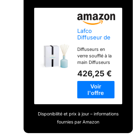
Lafco
Diffuseur de
Salle de Bain -
Diffuseurs en
Marine
verre soufflé à la
main Diffuseurs
remplis de
426,25 €
parfums naturels
à base d'huiles
essentielles Art
pour créer
l'ambiance
appropriée Un lot
Disponibilité et prix à jour – informations
contient 16
anches naturelles
fournies par Amazon
Convient pour
une utilisation en