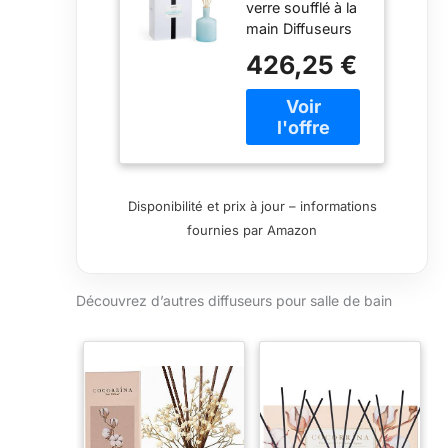
verre soufflé à la
main Diffuseurs
remplis de
426,25 €
parfums naturels
à base d'huiles
essentielles Art
pour créer
l'ambiance
appropriée Un lot
contient 16
Disponibilité et prix à jour – informations
anches naturelles
fournies par Amazon
Convient pour
une utilisation en
intérieur
Découvrez d’autres diffuseurs pour salle de bain