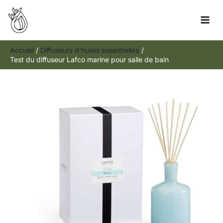
Aller
R
au
e
contenu
c
h
Accueil
Diffuseurs d'huiles essentielles
Test du diffuseur Lafco marine pour salle de bain
e
r
c
h
e
r