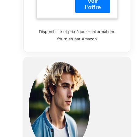
essentielles Art
pour créer
l'ambiance
appropriée Un lot
contient 16
Disponibilité et prix à jour – informations
anches naturelles
fournies par Amazon
Convient pour
une utilisation en
intérieur