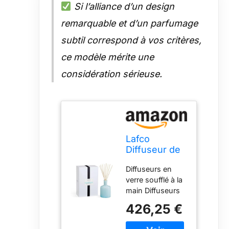
Si l’alliance d’un design
remarquable et d’un parfumage
subtil correspond à vos critères,
ce modèle mérite une
considération sérieuse.
Lafco
Diffuseur de
Salle de Bain
Diffuseurs en
- Marine
verre soufflé à la
main Diffuseurs
remplis de
426,25 €
parfums naturels
à base d'huiles