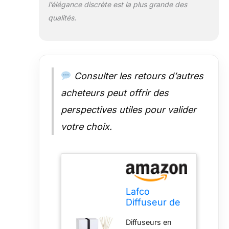
l’élégance discrète est la plus grande des
qualités.
Consulter les retours d’autres
acheteurs peut offrir des
perspectives utiles pour valider
votre choix.
Lafco
Diffuseur de
Salle de Bain
Diffuseurs en
- Marine