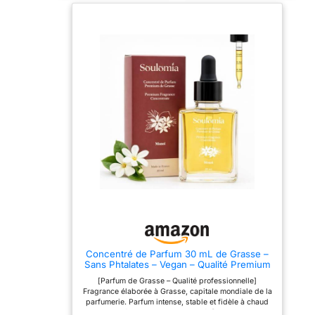
le diffuseur et de le
la capillarité permet aux
placer, celui-ci, dans la
huiles essentielles ou aux
pièce à protégrer. Une
senteurs d’intérieur d’être
diffusion progressive et
absorbées par la mèche
efficace. EFFICACITÉ
puis par la fleur en
ÉPROUVÉE : Appuyé par
céramique pour être
des études et des retours
ensuite diffusées
positifs des clients. Une
durablement. vous pouvez
solution éprouvée pour
le remplir et le recharger
protèger votre espace de
librement Fonctionne sans
vie. L'efficacité est
électricité : son système
prouvée pour une période
de diffusion sain et naturel
jusqu'à 15 jours.
ne nécessite aucun
branchement. leger et peu
encombrant, placez-le
librement dans chaque
pièce sans aucune
contrainte pour parfumer
votre maison Simple et
rapide : le changement de
parfum se fait très
rapidement sans aucune
difficulté. Ce produit
n'nécessite pas d'être
Concentré de Parfum 30 mL de Grasse –
branché. Ce produit émet
Sans Phtalates – Vegan – Qualité Premium
une luminosité inférieure à
pour Bougies, Fondants, Savons &
50 lumens light Le choix
[Parfum de Grasse – Qualité professionnelle]
Diffuseurs DIY (Monoï)
Zen’Arôme: faites
Fragrance élaborée à Grasse, capitale mondiale de la
confiance à notre marque
parfumerie. Parfum intense, stable et fidèle à chaud
experte en aromathérapie
pour des créations de haute qualité. [Fleur de Coton –