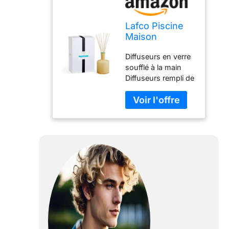
Lafco Piscine
Maison
Diffuseur
Diffuseurs en verre
Français, Lilas
soufflé à la main
Diffuseurs rempli de
parfums à base
d'huile essentielles
naturelles Art pour
créer l'ambiance
adaptée Un lot
contient 16 naturel
anches Adaptée
pour un usage en
intérieur