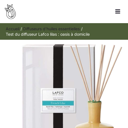
Aller
Rechercher
au
contenu
Accueil
Diffuseurs d'huiles essentielles
Test du diffuseur Lafco lilas : oasis à domicile