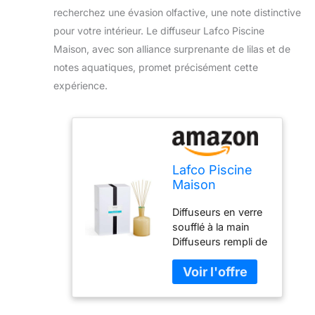
recherchez une évasion olfactive, une note distinctive
pour votre intérieur. Le diffuseur Lafco Piscine
Maison, avec son alliance surprenante de lilas et de
notes aquatiques, promet précisément cette
expérience.
Lafco Piscine
Maison
Diffuseur
Diffuseurs en verre
Français, Lilas
soufflé à la main
Diffuseurs rempli de
parfums à base
d'huile essentielles
naturelles Art pour
créer l'ambiance