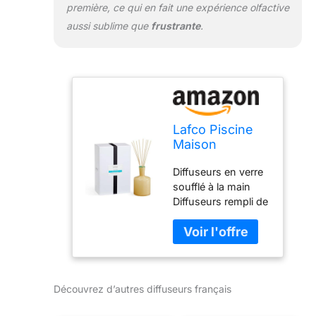
première, ce qui en fait une expérience olfactive
aussi sublime que
frustrante
.
Lafco Piscine
Maison
Diffuseur
Diffuseurs en verre
Français, Lilas
soufflé à la main
Diffuseurs rempli de
parfums à base
d'huile essentielles
naturelles Art pour
créer l'ambiance
adaptée Un lot
Découvrez d’autres diffuseurs français
contient 16 naturel
anches Adaptée