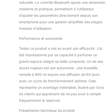
efficace, diffusant le
naturelle. Le contrôle Bluetooth ajoute une dimension
parfum rapidement
moderne et pratique, permettant à l’utilisateur
et délicatement
d’ajuster les paramètres directement depuis son
dans l'air. Une faible
consommation
smartphone pour une gestion simplifiée des plages
d’huile essentielle de
horaires d’utilisation.
0,19 à 2,07 g/h
promet une
Performance et autonomie
utilisation prolongée
et un bonheur
Tester ce produit a mis en avant son efficacité. J’ai
aromatique continu.
été impressionné par sa capacité à parfumer un
Grande capacité de
grand espace malgré sa taille compacte. Un de ses
950 ml : par rapport
atouts majeurs est son autonomie : une bouteille
à d'autres produits
similaires
remplie à 800 ml assure une diffusion de 64 jours
(seulement 600 ml),
avec un cycle de fonctionnement optimal. Cela
la machine à air
représente un avantage indéniable, illustré par l’avis
parfumée
de clients qui apprécient de ne pas avoir à remplir
intelligente VEVOR
pour la
fréquemment le réservoir.
maison/commerciale
Présentation technique du produit
a une grande