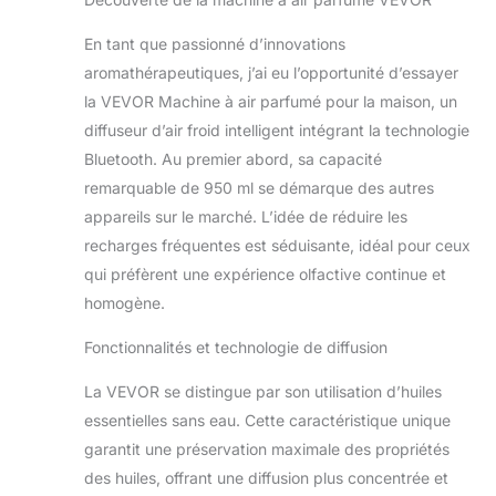
de haute qualité. Un
sur pied pour
complément
grande piè
En tant que passionné d’innovations
indispensable au
aromathérapeutiques, j’ai eu l’opportunité d’essayer
salon, à l'hôtel, au
la VEVOR Machine à air parfumé pour la maison, un
magasin, il délivre
des parfums
diffuseur d’air froid intelligent intégrant la technologie
tendance et crée
Bluetooth. Au premier abord, sa capacité
une ambiance
remarquable de 950 ml se démarque des autres
aromatique,
appareils sur le marché. L’idée de réduire les
parfumant tous les
recoins ! Pompe
recharges fréquentes est séduisante, idéal pour ceux
turbo puissante
qui préfèrent une expérience olfactive continue et
améliorée : grâce à
homogène.
la pompe puissante
intégrée améliorée,
Fonctionnalités et technologie de diffusion
notre diffuseur d'air
froid peut
La VEVOR se distingue par son utilisation d’huiles
comprimer les huiles
essentielles sans eau. Cette caractéristique unique
essentielles en
garantit une préservation maximale des propriétés
nanoparticules pour
une diffusion
des huiles, offrant une diffusion plus concentrée et