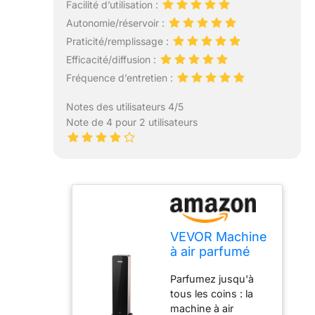
Facilité d’utilisation :
Autonomie/réservoir :
Praticité/remplissage :
Efficacité/diffusion :
Fréquence d’entretien :
Notes des utilisateurs 4/5
Note de 4 pour 2 utilisateurs
VEVOR Machine
à air parfumé
pour la maison,
Parfumez jusqu'à
diffuseur d'air
tous les coins : la
froid intelligent
machine à air
Bluetooth 950