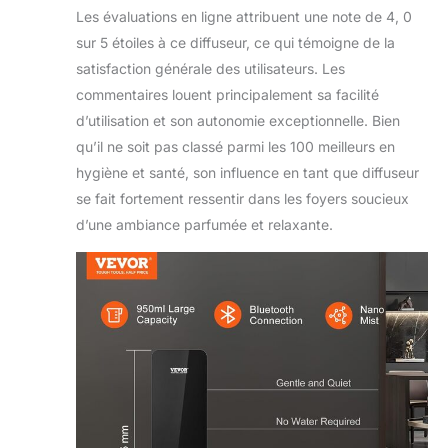
encore. Avec 21
Les évaluations en ligne attribuent une note de 4, 0
niveaux de
sur 5 étoiles à ce diffuseur, ce qui témoigne de la
concentration de
satisfaction générale des utilisateurs. Les
diffusion, vous
pouvez adapter la
commentaires louent principalement sa facilité
concentration du
d’utilisation et son autonomie exceptionnelle. Bien
parfum à votre
qu’il ne soit pas classé parmi les 100 meilleurs en
guise. Même
hygiène et santé, son influence en tant que diffuseur
lorsqu'il est
déconnecté, il
se fait fortement ressentir dans les foyers soucieux
continuera à
d’une ambiance parfumée et relaxante.
fonctionner selon
les paramètres de
planification.
Silencieux mais
puissant : profitez
de la tranquillité
avec notre diffuseur
d'air parfumé
d'aromathérapie
sans eau. Avec une