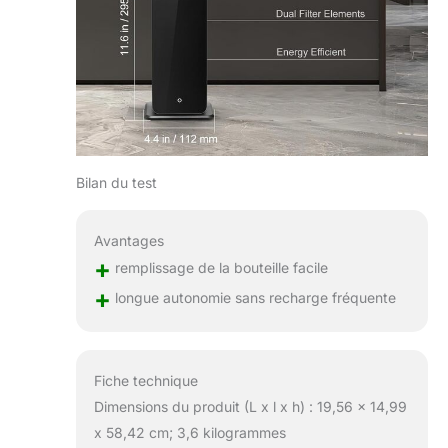
diffusion silencieuse
≤57dB, il disperse
silencieusement et
délicatement les
parfums tout en
préservant leur
intégrité. Parfait
pour les salons, les
studios de yoga, les
Bilan du test
magasins 4s, les
hôtels et plus
encore, il offre une
Avantages
expérience
+
remplissage de la bouteille facile
parfumée élégante,
+
plus longue, délicate
longue autonomie sans recharge fréquente
et uniforme.
Fiche technique
Dimensions du produit (L x l x h) : 19,56 x 14,99
x 58,42 cm; 3,6 kilogrammes