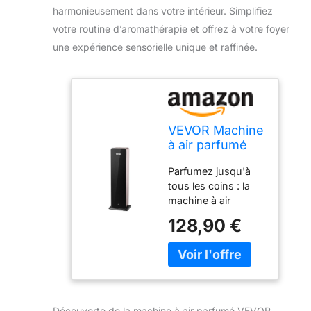
harmonieusement dans votre intérieur. Simplifiez
votre routine d’aromathérapie et offrez à votre foyer
une expérience sensorielle unique et raffinée.
VEVOR Machine
à air parfumé
pour la maison,
Parfumez jusqu'à
diffuseur d'air
tous les coins : la
froid intelligent
machine à air
Bluetooth 950
parfumé de 950 ml
ml, diffuseur
128,90 €
de VEVOR pour la
d'air parfumé
maison, conçue
d'huiles
pour des espaces
essentielles
jusqu'à 3 000 pi²,
sans eau,
remplit votre espace
machine
de parfums élégants
d'aromathérapie
Découverte de la machine à air parfumé VEVOR