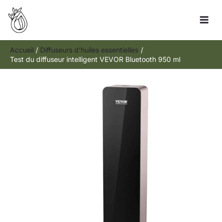
Aller
R
au
e
contenu
c
h
Accueil
Diffuseurs d'huiles essentielles
Test du diffuseur intelligent VEVOR Bluetooth 950 ml
e
r
c
h
e
r