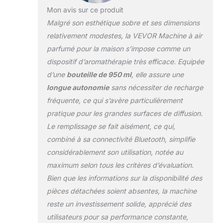
intégrée améliorée,
Mon avis sur ce produit
notre diffuseur d'air
Malgré son esthétique sobre et ses dimensions
froid peut
comprimer les huiles
relativement modestes, la VEVOR Machine à air
essentielles en
parfumé pour la maison s’impose comme un
nanoparticules pour
dispositif d’aromathérapie très efficace. Equipée
une diffusion
d’une
bouteille de 950 ml
, elle assure une
efficace, diffusant le
parfum rapidement
longue autonomie
sans nécessiter de recharge
et délicatement
fréquente, ce qui s’avère particulièrement
dans l'air. Une faible
pratique pour les grandes surfaces de diffusion.
consommation
Le remplissage se fait aisément, ce qui,
d’huile essentielle de
0,19 à 2,07 g/h
combiné à sa connectivité Bluetooth, simplifie
promet une
considérablement son utilisation, notée au
utilisation prolongée
maximum selon tous les critères d’évaluation.
et un bonheur
Bien que les informations sur la disponibilité des
aromatique continu.
Grande capacité de
pièces détachées soient absentes, la machine
950 ml : par rapport
reste un investissement solide, apprécié des
à d'autres produits
utilisateurs pour sa performance constante,
similaires