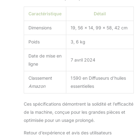
capacité de 950 ml.
Profitez d'un parfum
Caractéristique
Détail
longue durée sans
avoir besoin de
Dimensions
19, 56 x 14, 99 x 58, 42 cm
recharges
fréquentes d'huile
Poids
3, 6 kg
essentielle, ce qui le
rend pratique pour
Date de mise en
vos besoins
7 avril 2024
aromatiques.
ligne
Parfum personnalisé
avec contrôle
Classement
1 590 en Diffuseurs d’huiles
Bluetooth : une fois
Amazon
essentielles
connecté via
Bluetooth, vous
pouvez facilement
Ces spécifications démontrent la solidité et l’efficacité
contrôler la mise
de la machine, conçue pour les grandes pièces et
sous/hors tension,
optimisée pour un usage prolongé.
les niveaux de
parfum, la fonction
Retour d’expérience et avis des utilisateurs
minuterie, et plus