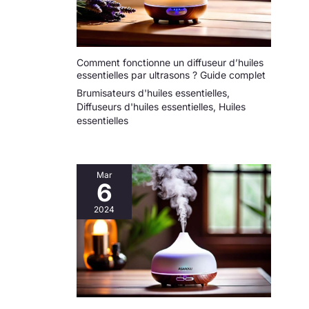
silencieusement et
délicatement les
parfums tout en
préservant leur
Comment fonctionne un diffuseur d’huiles
intégrité. Parfait
essentielles par ultrasons ? Guide complet
pour les salons, les
Brumisateurs d'huiles essentielles
,
studios de yoga, les
Diffuseurs d'huiles essentielles
,
Huiles
magasins 4s, les
essentielles
hôtels et plus
encore, il offre une
expérience
parfumée élégante,
Mar
6
plus longue, délicate
et uniforme.
2024