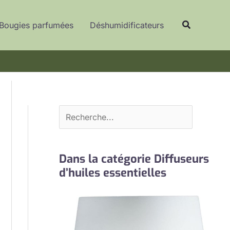
R
Recherche
e
Bougies parfumées
Déshumidificateurs
c
h
e
r
c
h
e
r
Dans la catégorie Diffuseurs
d’huiles essentielles