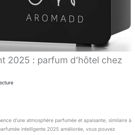
ent 2025 : parfum d’hôtel chez
ecture
nce d’une atmosphère parfumée et apaisante, similaire à
r parfumée intelligente 2025 améliorée, vous pouvez