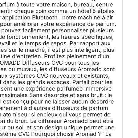
 parfum à toute votre maison, bureau, centre
entir chaque coin comme un hôtel 5 étoiles
application Bluetooth : notre machine à air
l pour améliorer votre expérience de parfum.
s pouvez facilement personnaliser plusieurs
de fonctionnement, les heures spécifiques,
ravail et le temps de repos. Par rapport aux
es sur le marché, il est plus intelligent, plus
outine d'entretien. Profitez pleinement d'un
OMADD Diffuseurs CVC pour tous les
mes ou muraux, les diffuseurs Aromadd sont
 aux systèmes CVC nouveaux et existants,
 dans les grands espaces. Parfait pour les
tissent une expérience parfumée immersive
maximales Sans désordre et sans bruit : le
d est conçu pour ne laisser aucun désordre
airement à d'autres diffuseurs de parfum
 atomiseur silencieux qui vous permet de
n du bruit. Le diffuseur Aromadd peut être
mur ou sol, et son design unique permet une
stème CVC Pourquoi choisir Aromad ? : La