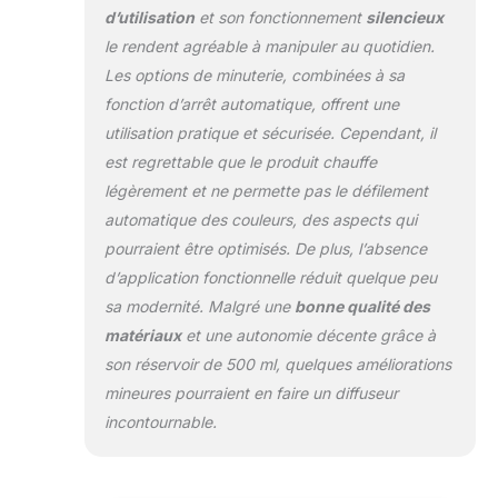
d’utilisation
et son fonctionnement
silencieux
huile, il fonctionne
comme un
le rendent agréable à manipuler au quotidien.
humidificateur.
Les options de minuterie, combinées à sa
Brume ultrasonique
fonction d’arrêt automatique, offrent une
silencieuse et 4
utilisation pratique et sécurisée. Cependant, il
minuteries - Idéal
pour le sommeil, le
est regrettable que le produit chauffe
travail et la
légèrement et ne permette pas le défilement
méditation : le
automatique des couleurs, des aspects qui
diffuseur à ultrasons
pourraient être optimisés. De plus, l’absence
avancé fonctionne
silencieusement et
d’application fonctionnelle réduit quelque peu
de manière stable.
sa modernité. Malgré une
bonne qualité des
Avec 4 réglages de
matériaux
et une autonomie décente grâce à
minuterie, vous
son réservoir de 500 ml, quelques améliorations
pouvez adapter de
manière flexible la
mineures pourraient en faire un diffuseur
durée d'utilisation à
incontournable.
votre routine, votre
heure de coucher,
vos phases de