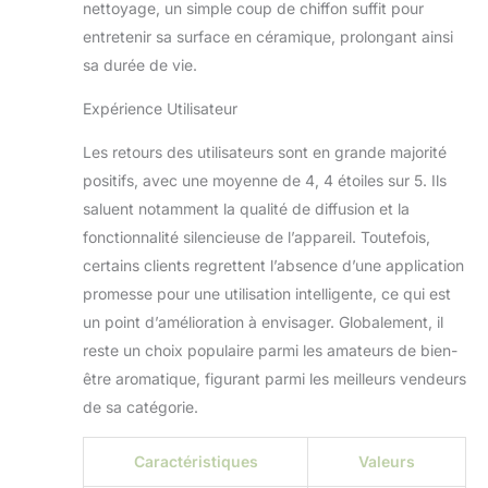
nettoyage, un simple coup de chiffon suffit pour
manière flexible la
entretenir sa surface en céramique, prolongant ainsi
durée d'utilisation à
sa durée de vie.
votre routine, votre
heure de coucher,
Expérience Utilisateur
vos phases de
travail ou vos
Les retours des utilisateurs sont en grande majorité
séances de yoga.
positifs, avec une moyenne de 4, 4 étoiles sur 5. Ils
Diffuseur en
céramique de haute
saluent notamment la qualité de diffusion et la
qualité avec 7
fonctionnalité silencieuse de l’appareil. Toutefois,
veilleuses douces :
certains clients regrettent l’absence d’une application
la belle surface en
promesse pour une utilisation intelligente, ce qui est
céramique et les 7
couleurs créent une
un point d’amélioration à envisager. Globalement, il
ambiance lumineuse
reste un choix populaire parmi les amateurs de bien-
chaleureuse et
être aromatique, figurant parmi les meilleurs vendeurs
apaisante - Parfait
de sa catégorie.
pour se concentrer,
étudier ou comme
veilleuse douce pour
Caractéristiques
Valeurs
s'endormir. Idée