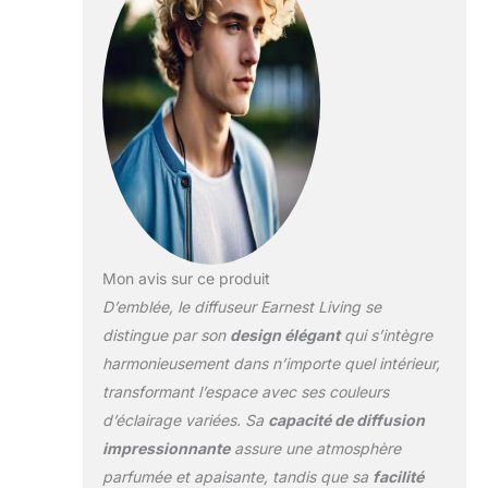
chauffage, contre
les odeurs
d'animaux
domestiques ou de
fumée et pour créer
une ambiance calme
et agréable. Parfait
pour le salon, la
chambre ou le
bureau à domicile.
Aromathérapie avec
arrêt automatique –
pour une utilisation
Mon avis sur ce produit
sûre jour et nuit : il
D’emblée, le diffuseur Earnest Living se
suffit de le remplir
distingue par son
design élégant
qui s’intègre
avec de l'eau et
harmonieusement dans n’importe quel intérieur,
quelques gouttes
d'huile essentielle, il
transformant l’espace avec ses couleurs
crée un agréable
d’éclairage variées. Sa
capacité de diffusion
parfum qui soulage
impressionnante
assure une atmosphère
le stress et aide à
parfumée et apaisante, tandis que sa
facilité
l'éteindre. Sans