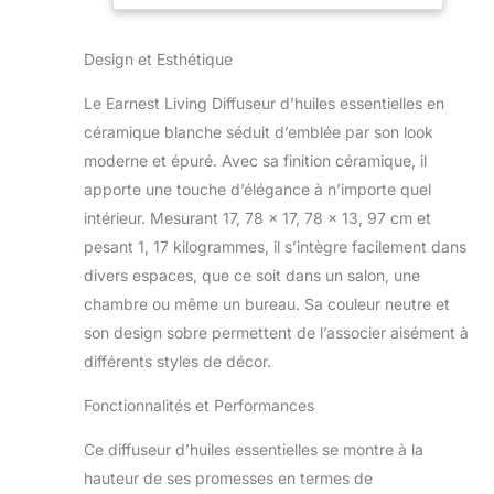
réservoir extra large
Automatique -
améliore la qualité
Humidificateur
Design et Esthétique
de l'air dans toute la
d'aromathérapie
pièce – idéal contre
pour huiles
Le Earnest Living Diffuseur d’huiles essentielles en
l'air sec du
essentielles
chauffage, contre
céramique blanche séduit d’emblée par son look
les odeurs
moderne et épuré. Avec sa finition céramique, il
d'animaux
apporte une touche d’élégance à n’importe quel
domestiques ou de
intérieur. Mesurant 17, 78 x 17, 78 x 13, 97 cm et
fumée et pour créer
une ambiance calme
pesant 1, 17 kilogrammes, il s’intègre facilement dans
et agréable. Parfait
divers espaces, que ce soit dans un salon, une
pour le salon, la
chambre ou même un bureau. Sa couleur neutre et
chambre ou le
son design sobre permettent de l’associer aisément à
bureau à domicile.
différents styles de décor.
Aromathérapie avec
arrêt automatique –
Fonctionnalités et Performances
pour une utilisation
sûre jour et nuit : il
Ce diffuseur d’huiles essentielles se montre à la
suffit de le remplir
avec de l'eau et
hauteur de ses promesses en termes de