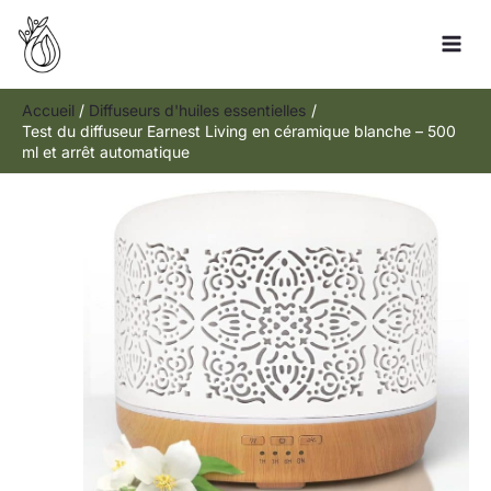
Aller
Rechercher
au
contenu
Accueil
Diffuseurs d'huiles essentielles
Test du diffuseur Earnest Living en céramique blanche – 500
ml et arrêt automatique