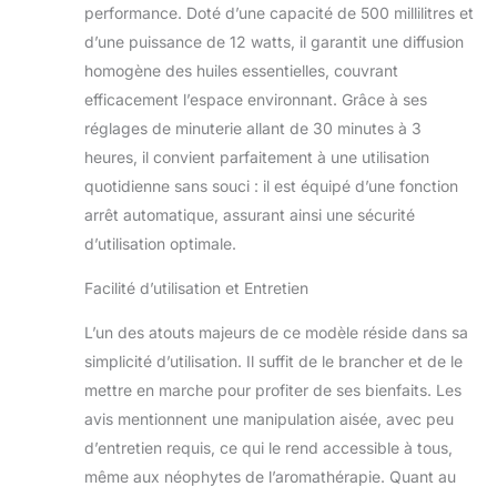
quelques gouttes
performance. Doté d’une capacité de 500 millilitres et
d'huile essentielle, il
d’une puissance de 12 watts, il garantit une diffusion
crée un agréable
homogène des huiles essentielles, couvrant
parfum qui soulage
efficacement l’espace environnant. Grâce à ses
le stress et aide à
l'éteindre. Sans
réglages de minuterie allant de 30 minutes à 3
huile, il fonctionne
heures, il convient parfaitement à une utilisation
comme un
quotidienne sans souci : il est équipé d’une fonction
humidificateur.
arrêt automatique, assurant ainsi une sécurité
Brume ultrasonique
silencieuse et 4
d’utilisation optimale.
minuteries - Idéal
pour le sommeil, le
Facilité d’utilisation et Entretien
travail et la
L’un des atouts majeurs de ce modèle réside dans sa
méditation : le
diffuseur à ultrasons
simplicité d’utilisation. Il suffit de le brancher et de le
avancé fonctionne
mettre en marche pour profiter de ses bienfaits. Les
silencieusement et
avis mentionnent une manipulation aisée, avec peu
de manière stable.
d’entretien requis, ce qui le rend accessible à tous,
Avec 4 réglages de
minuterie, vous
même aux néophytes de l’aromathérapie. Quant au
pouvez adapter de