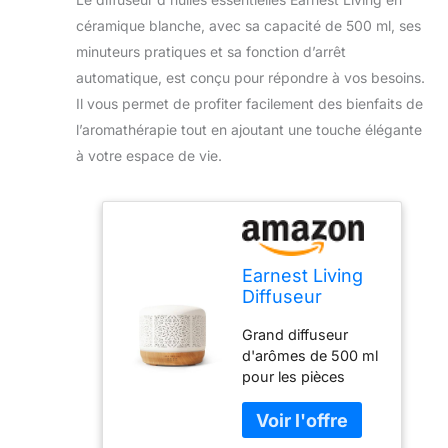
céramique blanche, avec sa capacité de 500 ml, ses
minuteurs pratiques et sa fonction d’arrêt
automatique, est conçu pour répondre à vos besoins.
Il vous permet de profiter facilement des bienfaits de
l’aromathérapie tout en ajoutant une touche élégante
à votre espace de vie.
Earnest Living
Diffuseur
d'huiles
Grand diffuseur
essentielles en
d'arômes de 500 ml
céramique
pour les pièces
Blanche - 500
sèches et une
ML - Minuteurs
atmosphère
et Fonction
détendue : le
arrêt