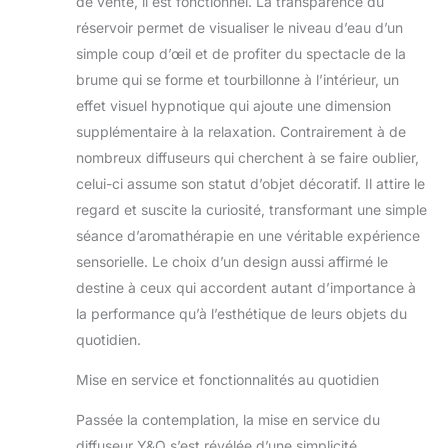
de vente, il est fonctionnel. La transparence du
propre et naturel.
réservoir permet de visualiser le niveau d’eau d’un
Parfait pour
différentes
simple coup d’œil et de profiter du spectacle de la
occasions :
brume qui se forme et tourbillonne à l’intérieur, un
humidificateur
effet visuel hypnotique qui ajoute une dimension
d'aromathérapie
supplémentaire à la relaxation. Contrairement à de
avec une capacité
de 1600 ml et une
nombreux diffuseurs qui cherchent à se faire oublier,
évaporation rapide
celui-ci assume son statut d’objet décoratif. Il attire le
de la chaleur, il peut
regard et suscite la curiosité, transformant une simple
couvrir jusqu'à 350
séance d’aromathérapie en une véritable expérience
m². La vapeur fine
sensorielle. Le choix d’un design aussi affirmé le
assure une
répartition uniforme
destine à ceux qui accordent autant d’importance à
des huiles
la performance qu’à l’esthétique de leurs objets du
essentielles et de
quotidien.
l'humidité, ce qui le
rend parfait pour le
Mise en service et fonctionnalités au quotidien
salon, la chambre, le
bureau, le yoga, le
Passée la contemplation, la mise en service du
spa. Le niveau
diffuseur Y&O s’est révélée d’une simplicité