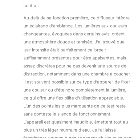
automatique
contrat.
l'empêche de
Au-delà de sa fonction première, ce diffuseur intègre
surchauffer au cas
où il manque d'eau.
un éclairage d’ambiance. Les lumières aux couleurs
Et la ventouse
changeantes, évoquées dans certains avis, créent
unique au fond peut
une atmosphère douce et tamisée. J’ai trouvé que
résister aux forces
leur intensité était parfaitement calibrée :
latérales et
empêcher les
suffisamment présentes pour être apaisantes, mais
chutes, ce qui est
assez discrètes pour ne pas devenir une source de
sans danger pour
distraction, notamment dans une chambre à coucher.
votre bébé et vos
Il est souvent possible sur ce type d’appareil de fixer
animaux de
compagnie.
une couleur ou d’éteindre complètement la lumière,
ce qui offre une flexibilité d’utilisation appréciable.
L’un des points les plus marquants de ce test reste
sans conteste le silence de fonctionnement.
L’appareil est quasiment inaudible, émettant tout au
plus un très léger murmure d’eau. Je l’ai laissé
fonctionner sur mon bureau pendant plusieurs heures