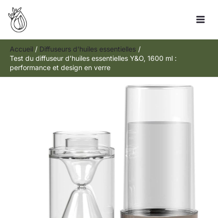
Aller
R
au
e
contenu
c
h
Accueil
Diffuseurs d'huiles essentielles
Test du diffuseur d’huiles essentielles Y&O, 1600 ml :
e
performance et design en verre
r
c
h
e
r