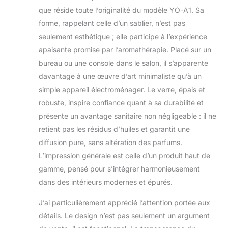
et d'une tasse
que réside toute l’originalité du modèle YO-A1. Sa
d'arôme. Comparé
forme, rappelant celle d’un sablier, n’est pas
avec un diffuseur en
seulement esthétique ; elle participe à l’expérience
plastique, le
apaisante promise par l’aromathérapie. Placé sur un
diffuseur en verre
n'absorbe pas les
bureau ou une console dans le salon, il s’apparente
huiles essentielles
davantage à une œuvre d’art minimaliste qu’à un
pour garantir que
simple appareil électroménager. Le verre, épais et
l'ingrédient naturel
robuste, inspire confiance quant à sa durabilité et
des huiles
essentielles reste
présente un avantage sanitaire non négligeable : il ne
optimal, ce qui vous
retient pas les résidus d’huiles et garantit une
apporte une
diffusion pure, sans altération des parfums.
expérience
L’impression générale est celle d’un produit haut de
d'aromathérapie
gamme, pensé pour s’intégrer harmonieusement
plus saine. La
séparation eau-huile
dans des intérieurs modernes et épurés.
préserve la pureté
des huiles
J’ai particulièrement apprécié l’attention portée aux
essentielles,
détails. Le design n’est pas seulement un argument
assurant un parfum