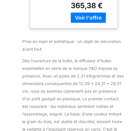
combine la
à vapeur avec
365,38 €
technologie
réservoir en
d'évaporation
verre, arrêt
thermique pour une
automatique,
brume plus saine et
vaporisateur
propre. Il mélange
d'huile
l'aromathérapie avec
parfumée
Prise en main et esthétique : un objet de décoration
l'humidification,
naturelle pour la
avant tout
libérant
maison, le
progressivement le
bureau
Dès l’ouverture de la boîte, le diffuseur d’huiles
parfum à une
essentielles en verre de la marque Y&O impose sa
température stable
de 50 °C. La vapeur
présence. Avec un poids de 2,31 kilogrammes et des
apaisante et l'arôme
dimensions conséquentes de 12,09 x 24,31 x 29,01
aident à soulager le
cm, nous ne sommes clairement pas en présence
stress et à détendre
d’un petit gadget en plastique. Le premier contact
l'esprit.
Aromathérapie
est rassurant : les matériaux semblent nobles et
naturelle et saine :
l’assemblage, soigné. La base, d’une couleur imitant
doté d'un réservoir
le grain du bois, est stable et discrète, laissant toute
en verre borosilicate,
la vedette à l’imposant réservoir en verre. C’est là
d'un tube de brume