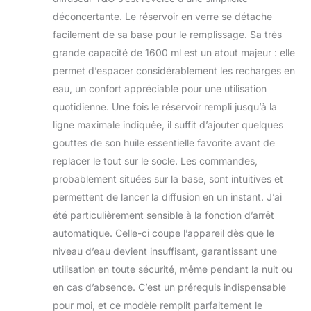
sonore est inférieur
déconcertante. Le réservoir en verre se détache
à 25 dB, ce qui peut
fournir un
facilement de sa base pour le remplissage. Sa très
environnement
grande capacité de 1600 ml est un atout majeur : elle
paisible pour le
permet d’espacer considérablement les recharges en
travail ou le
eau, un confort appréciable pour une utilisation
sommeil. Vous
pouvez profiter de
quotidienne. Une fois le réservoir rempli jusqu’à la
l'atmosphère
ligne maximale indiquée, il suffit d’ajouter quelques
relaxante et
gouttes de son huile essentielle favorite avant de
parfumée de votre
replacer le tout sur le socle. Les commandes,
espace à tout
moment.
probablement situées sur la base, sont intuitives et
Multifonction avec
permettent de lancer la diffusion en un instant. J’ai
caractéristiques de
été particulièrement sensible à la fonction d’arrêt
sécurité : choisissez
automatique. Celle-ci coupe l’appareil dès que le
entre deux modes :
faible pour
niveau d’eau devient insuffisant, garantissant une
l'aromathérapie et
utilisation en toute sécurité, même pendant la nuit ou
haut pour
en cas d’absence. C’est un prérequis indispensable
l'humidification. La
pour moi, et ce modèle remplit parfaitement le
fonction d'arrêt