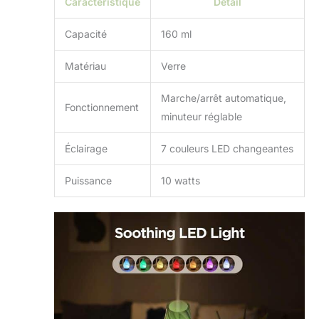
Caractéristique
Détail
Capacité
160 ml
Matériau
Verre
Marche/arrêt automatique,
Fonctionnement
minuteur réglable
Éclairage
7 couleurs LED changeantes
Puissance
10 watts