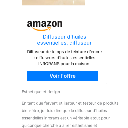
Diffuseur d'huiles
essentielles, diffuseur
d'aromathérapie à ultrasons
Diffuseur de temps de teinture d'encre
en verre artistique pour la
: diffuseurs d'huiles essentielles
maison 160 ml avec brume
INRORANS pour la maison.
intermittente et veilleuse LED
Caractéristiques : vase de teinture à
7 couleurs changeantes pour
l'encre en verre, réservoir d'eau de
chambre à coucher
160 ml, 7 couleurs de veilleuse LED
différentes, brume marche/arrêt
Esthétique et design
intermittente 30 secondes et réglage
séparé de la lumière et de la brume,
En tant que fervent utilisateur et testeur de produits
lumière douce avec base en grain de
bien-être, je dois dire que le diffuseur d’huiles
bois, pour que le parfum ne soit pas
seulement le plaisir du parfum
essentielles inrorans est un véritable atout pour
Options d'arrêt automatique :
quiconque cherche à allier esthétisme et