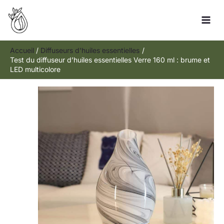
Aller
R
au
e
contenu
c
h
Accueil
Diffuseurs d'huiles essentielles
Test du diffuseur d’huiles essentielles Verre 160 ml : brume et
e
LED multicolore
r
c
h
e
r