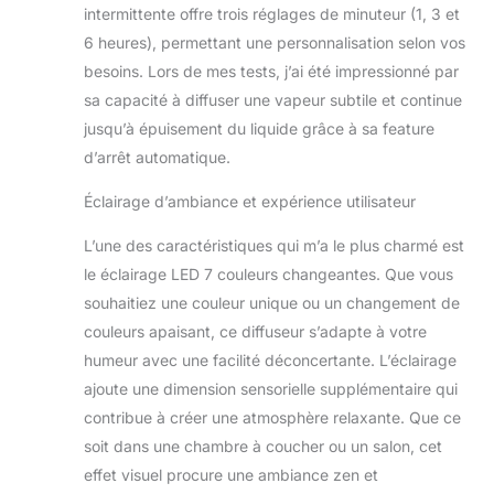
intermittente offre trois réglages de minuteur (1, 3 et
également de veilleuse pour les
6 heures), permettant une personnalisation selon vos
jeunes enfants qui ont peur de
l'obscurité. Super silencieux : le
besoins. Lors de mes tests, j’ai été impressionné par
diffuseur d'arômes Inrorans utilise
sa capacité à diffuser une vapeur subtile et continue
une technologie ultrasonique
jusqu’à épuisement du liquide grâce à sa feature
avancée, fonctionnant
d’arrêt automatique.
silencieusement avec un niveau de
bruit ≤ 30 dB. Ce diffuseur
Éclairage d’ambiance et expérience utilisateur
d'aromathérapie est parfait pour une
utilisation nocturne, favorisant la
L’une des caractéristiques qui m’a le plus charmé est
relaxation, réduisant le stress et
le éclairage LED 7 couleurs changeantes. Que vous
améliorant la qualité du sommeil en
apaisant à la fois le corps et l'esprit.
souhaitiez une couleur unique ou un changement de
Garantie de qualité : le diffuseur
couleurs apaisant, ce diffuseur s’adapte à votre
électrique mignon INRORNAS a une
humeur avec une facilité déconcertante. L’éclairage
garantie satisfait ou remboursé de 30
ajoute une dimension sensorielle supplémentaire qui
jours et une garantie de
remplacement de 6 mois. Si vous
contribue à créer une atmosphère relaxante. Que ce
n'êtes pas entièrement satisfait de
soit dans une chambre à coucher ou un salon, cet
notre diffuseur d'aromathérapie
effet visuel procure une ambiance zen et
silencieux, n'hésitez pas à nous