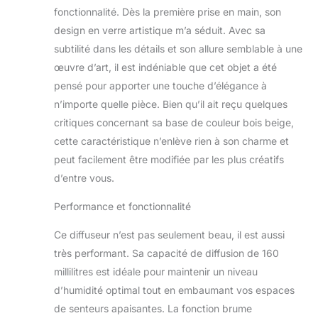
l'humidificateur diffuseur d'huile
fonctionnalité. Dès la première prise en main, son
d'intérieur INRORANS comprend une
design en verre artistique m’a séduit. Avec sa
minuterie d'arrêt automatique lorsque
subtilité dans les détails et son allure semblable à une
l'eau est épuisée, des commandes
séparées pour la brume et la lumière,
œuvre d’art, il est indéniable que cet objet a été
et 4 réglages de minuterie : 1/3/6
pensé pour apporter une touche d’élégance à
heures/continu. Il suffit d'ajouter de
n’importe quelle pièce. Bien qu’il ait reçu quelques
l'eau et un peu d'huile essentielle pour
critiques concernant sa base de couleur bois beige,
jusqu'à 7 heures de brume continue
ou 14 heures intermittentes. Parfait
cette caractéristique n’enlève rien à son charme et
pour se détendre et créer une
peut facilement être modifiée par les plus créatifs
atmosphère paisible et aromatique.
d’entre vous.
Lumière apaisante et brume superfine
: le diffuseur d'huile automatique
Performance et fonctionnalité
dispose de 15 modes d'éclairage
populaires, dont 7 couleurs ambiantes
Ce diffuseur n’est pas seulement beau, il est aussi
avec luminosité réglable et un cycle
très performant. Sa capacité de diffusion de 160
de couleur automatique. Son effet
millilitres est idéale pour maintenir un niveau
verre classique traditionnel ajoute une
ambiance vive à votre pièce. Utilisant
d’humidité optimal tout en embaumant vos espaces
la technologie ultrasonique, il produit
de senteurs apaisantes. La fonction brume
une brume superfine. Elle sert