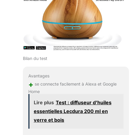
diffuseur intelligent,
y compris les
couleurs, les
paramètres de
brume et d'autres
fonctions. Garantie :
la satisfaction du
client est une
priorité absolue pour
les soins de qualité.
Bilan du test
Avantages
+
se connecte facilement à Alexa et Google
Home
Lire plus
Test : diffuseur d'huiles
essentielles Lecdura 200 ml en
verre et bois