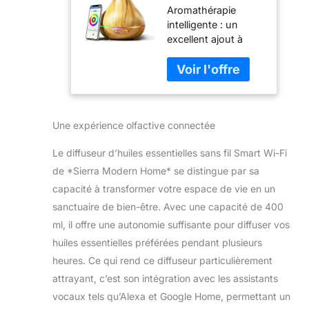
Aromathérapie
intelligent WiFi –
intelligente : un
Diffuseurs
excellent ajout à
d'huiles
votre maison
essentielles
intelligente qui est
d'aromathérapie
alimentée
avec contrôle
intelligemment et
par application
compatible Wi-Fi.
et commande
Une expérience olfactive connectée
Utilisez-le comme
vocale –
un diffuseur normal
Fonctionne
Le diffuseur d’huiles essentielles sans fil Smart Wi-Fi
ou téléchargez
avec Alexa et
l'application
Google Home
de *Sierra Modern Home* se distingue par sa
compagnon pour
capacité à transformer votre espace de vie en un
contrôler les
sanctuaire de bien-être. Avec une capacité de 400
fonctionnalités telles
ml, il offre une autonomie suffisante pour diffuser vos
que la couleur LED,
l'intensité de la
huiles essentielles préférées pendant plusieurs
brume, les
heures. Ce qui rend ce diffuseur particulièrement
paramètres de
attrayant, c’est son intégration avec les assistants
minuterie, la
vocaux tels qu’Alexa et Google Home, permettant un
planification et plus