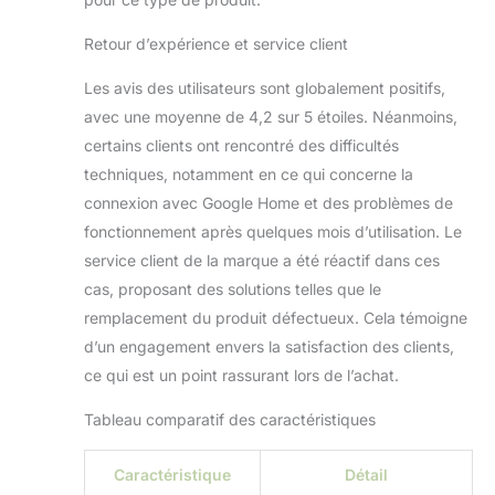
planification est là !
Notre diffuseur
Retour d’expérience et service client
Premium Care Smart
vous permet de
Les avis des utilisateurs sont globalement positifs,
créer des horaires
avec une moyenne de 4,2 sur 5 étoiles. Néanmoins,
réguliers dans
certains clients ont rencontré des difficultés
l'application pour
techniques, notamment en ce qui concerne la
que vous puissiez
faire fonctionner
connexion avec Google Home et des problèmes de
votre diffuseur à vos
fonctionnement après quelques mois d’utilisation. Le
horaires
service client de la marque a été réactif dans ces
programmés
cas, proposant des solutions telles que le
chaque jour ou sur
remplacement du produit défectueux. Cela témoigne
certains jours que
vous choisissez. Il
d’un engagement envers la satisfaction des clients,
suffit de cliquer sur
ce qui est un point rassurant lors de l’achat.
le bouton de
programmation
Tableau comparatif des caractéristiques
dans l'application
pour créer et
Caractéristique
Détail
personnaliser vos