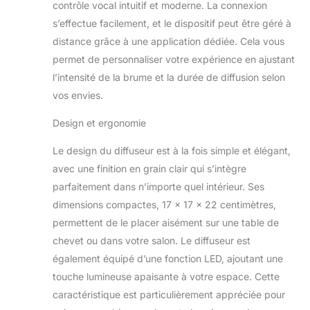
contrôle vocal intuitif et moderne. La connexion
directement depuis
votre téléphone.
s’effectue facilement, et le dispositif peut être géré à
Notre diffuseur
distance grâce à une application dédiée. Cela vous
intelligent est
permet de personnaliser votre expérience en ajustant
également
l’intensité de la brume et la durée de diffusion selon
compatible avec
Alexa et Google
vos envies.
Home et peut être
utilisé avec Echo /
Design et ergonomie
Tap/Dot pour
Le design du diffuseur est à la fois simple et élégant,
contrôler
simplement en
avec une finition en grain clair qui s’intègre
utilisant votre voix.
parfaitement dans n’importe quel intérieur. Ses
Un grand réservoir
dimensions compactes, 17 x 17 x 22 centimètres,
d'eau de 400 ml
permettent de le placer aisément sur une table de
permet jusqu'à 12
heures de brume
chevet ou dans votre salon. Le diffuseur est
continue.
également équipé d’une fonction LED, ajoutant une
Vaporisateur
touche lumineuse apaisante à votre espace. Cette
ultrasonique – Notre
caractéristique est particulièrement appréciée pour
diffuseur intelligent