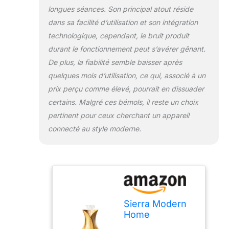
Un grand réservoir
longues séances. Son principal atout réside
d'eau de 400 ml
dans sa facilité d’utilisation et son intégration
permet jusqu'à 12
technologique, cependant, le bruit produit
heures de brume
durant le fonctionnement peut s’avérer gênant.
continue.
Vaporisateur
De plus, la fiabilité semble baisser après
ultrasonique – Notre
quelques mois d’utilisation, ce qui, associé à un
diffuseur intelligent
prix perçu comme élevé, pourrait en dissuader
Premium Care
certains. Malgré ces bémols, il reste un choix
fonctionne en
créant des
pertinent pour ceux cherchant un appareil
fréquences
connecté au style moderne.
ultrasoniques à
360° qui vaporisent
instantanément les
molécules d'eau et
d'huile dans l'air. Le
résultat est une
alternative
Sierra Modern
beaucoup plus
Home
saine que les
Humidificateur