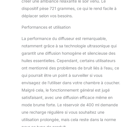
Premium Care
créer une ambiance relaxante le soir venu. Le
fonctionne en
dispositif pèse 721 grammes, ce qui le rend facile à
créant des
déplacer selon vos besoins.
fréquences
ultrasoniques à
Performances et utilisation
360° qui vaporisent
instantanément les
La performance du diffuseur est remarquable,
molécules d'eau et
notamment grâce à sa technologie ultrasonique qui
d'huile dans l'air. Le
garantit une diffusion homogène et silencieuse des
résultat est une
alternative
huiles essentielles. Cependant, certains utilisateurs
beaucoup plus
ont mentionné des problèmes de bruit liés à l’eau, ce
saine que les
qui pourrait être un point à surveiller si vous
anciens diffuseurs
envisagez de l’utiliser dans votre chambre à coucher.
de chaleur qui
peuvent
Malgré cela, le fonctionnement général est jugé
endommager les
satisfaisant, avec une diffusion efficace même en
huiles essentielles
mode brume forte. Le réservoir de 400 ml demande
pendant le
une recharge régulière si vous souhaitez une
processus de
diffusion. Créez des
utilisation prolongée, mais cela reste dans la norme
horaires – la
pour ce type de produit.