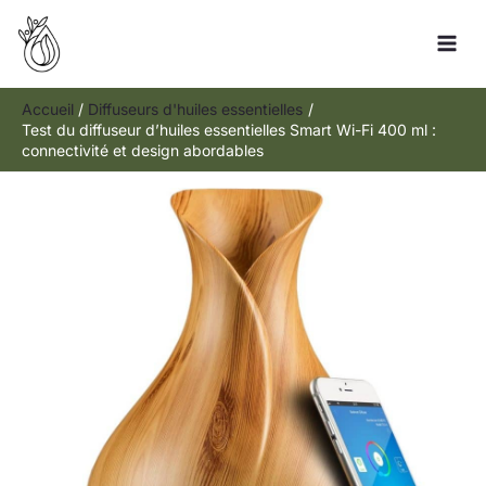
Aller
Rechercher
au
contenu
Accueil
Diffuseurs d'huiles essentielles
Test du diffuseur d’huiles essentielles Smart Wi-Fi 400 ml :
connectivité et design abordables