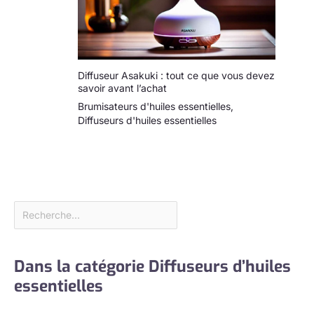
y compris les
couleurs, les
paramètres de
brume et d'autres
fonctions. Garantie :
Diffuseur Asakuki : tout ce que vous devez
la satisfaction du
savoir avant l’achat
client est une
Brumisateurs d'huiles essentielles
,
priorité absolue pour
Diffuseurs d'huiles essentielles
les soins de qualité.
Dans la catégorie Diffuseurs d’huiles
essentielles