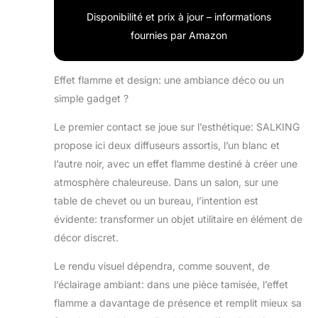
Disponibilité et prix à jour – informations
fournies par Amazon
Effet flamme et design: une ambiance déco ou un
simple gadget ?
Le premier contact se joue sur l’esthétique: SALKING
propose ici deux diffuseurs assortis, l’un blanc et
l’autre noir, avec un effet flamme destiné à créer une
atmosphère chaleureuse. Dans un salon, sur une
table de chevet ou un bureau, l’intention est
évidente: transformer un objet utilitaire en élément de
décor discret.
Le rendu visuel dépendra, comme souvent, de
l’éclairage ambiant: dans une pièce tamisée, l’effet
flamme a davantage de présence et remplit mieux sa