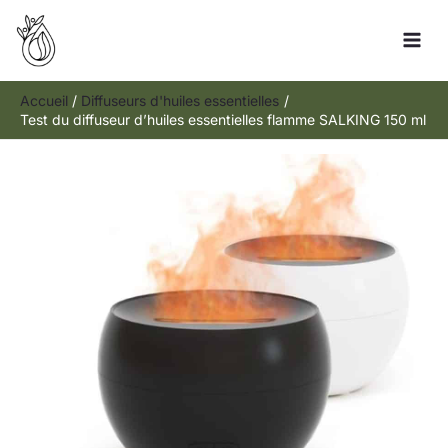
Aller
Rechercher
au
contenu
Accueil
Diffuseurs d'huiles essentielles
Test du diffuseur d’huiles essentielles flamme SALKING 150 ml