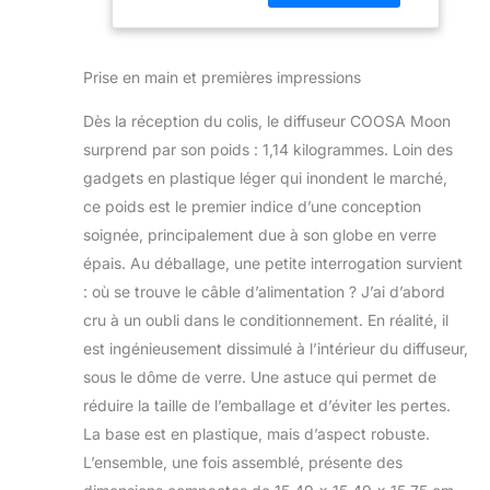
sport, spa ou
d'arrêt
studio. Compact et
automatique
portable, le
sans eau pour
Prise en main et premières impressions
couvercle du
bébé, maison
diffuseur d'huiles
et bureau (250
Dès la réception du colis, le diffuseur COOSA Moon
essentielles peut
ml)
surprend par son poids : 1,14 kilogrammes. Loin des
être retiré sans
gadgets en plastique léger qui inondent le marché,
effort, facile à
remplir avec de
ce poids est le premier indice d’une conception
l'eau et quelques
soignée, principalement due à son globe en verre
gouttes d'huile
épais. Au déballage, une petite interrogation survient
essentielle, vous
: où se trouve le câble d’alimentation ? J’ai d’abord
aidant à bénéficier
de l'aromathérapie.
cru à un oubli dans le conditionnement. En réalité, il
Diffuseur
est ingénieusement dissimulé à l’intérieur du diffuseur,
multifonction :
sous le dôme de verre. Une astuce qui permet de
diffuseur d'huiles
réduire la taille de l’emballage et d’éviter les pertes.
essentielles
d'aromathérapie,
La base est en plastique, mais d’aspect robuste.
humidificateur à
L’ensemble, une fois assemblé, présente des
brume fraîche,