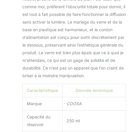
vos différents
comme moi, préfèrent l’obscurité totale pour dormir, il
besoins. Le
diffuseur d'huiles
est tout à fait possible de faire fonctionner la diffusion
essentielles
sans activer la lumière. Le mariage du verre et de la
d'aromathérapie
base en plastique est harmonieux, et le cordon
cessera
d’alimentation est conçu pour sortir discrètement par
automatiquement
de fonctionner et
le dessous, préservant ainsi l’esthétique générale du
empêchera votre
produit. Le verre est bien plus épais que ce à quoi je
appareil d'être
m’attendais, ce qui est un gage de solidité et de
endommagé car
durabilité. Ce n’est pas un appareil que l’on craint de
l'eau a été épuisée.
Technologie
briser à la moindre manipulation.
ultrasonique
silencieuse : le
Caractéristique
Donnée technique
diffuseur d'huiles
essentielles
Marque
COOSA
d'aromathérapie
adopte une
Capacité du
technologie
250 ml
ultrasonique
réservoir
avancée. Il est