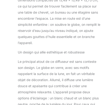
dimensions compactes de 15,49 x 15,49 x 15,75 cm,
veilleuse.
ce qui lui permet de trouver facilement sa place sur
Multifonction :
humidifie la peau,
une table de chevet, un bureau ou une étagère sans
humidifie l'air,
encombrer l’espace. La mise en route est d’une
soulage le stress et
simplicité enfantine : on soulève le globe, on remplit le
améliore le sommeil.
réservoir d’eau jusqu’au niveau indiqué, on ajoute
Les lumières
peuvent être
quelques gouttes d’huile essentielle et on branche
allumées comme
l’appareil.
veilleuse à tout
moment.
Un design qui allie esthétique et robustesse
Merveilleux cadeau
pour la famille et les
Le principal atout de ce diffuseur est sans conteste
amis. Réglage de la
son design. Le globe en verre, avec ses motifs
minuterie et arrêt
rappelant la surface de la lune, en fait un véritable
automatique : 4
objet de décoration. Allumé, il diffuse une lumière
modes de réglage
de la minuterie :
douce et apaisante qui contribue à créer une
automatique 1 h, 3
atmosphère relaxante. L’appareil propose deux
h, 6 h. Vous pouvez
options d’éclairage : un blanc chaud et un blanc plus
régler l'heure selon
neutre, proche de la lumière du jour. Pour ceux qui,