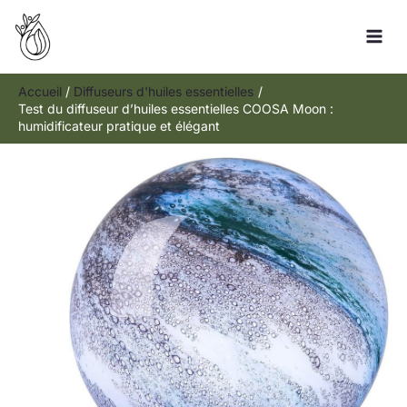
Aller
Rechercher
au
contenu
Accueil
Diffuseurs d'huiles essentielles
Test du diffuseur d’huiles essentielles COOSA Moon :
humidificateur pratique et élégant