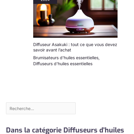
à vie. Si vous n'êtes
pas 100 % satisfait
de la performance
de nos produits,
nous vous
promettons de
vous fournir un
remplacement ou
Diffuseur Asakuki : tout ce que vous devez
savoir avant l’achat
un remboursement
complet.
Brumisateurs d'huiles essentielles
,
Diffuseurs d'huiles essentielles
Dans la catégorie Diffuseurs d’huiles