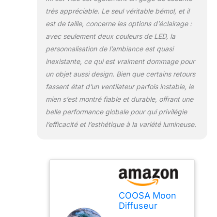
moment.
très appréciable. Le seul véritable bémol, et il
Merveilleux cadeau
est de taille, concerne les options d’éclairage :
pour la famille et les
avec seulement deux couleurs de LED, la
amis. Réglage de la
minuterie et arrêt
personnalisation de l’ambiance est quasi
automatique : 4
inexistante, ce qui est vraiment dommage pour
modes de réglage
un objet aussi design. Bien que certains retours
de la minuterie :
fassent état d’un ventilateur parfois instable, le
automatique 1 h, 3
h, 6 h. Vous pouvez
mien s’est montré fiable et durable, offrant une
régler l'heure selon
belle performance globale pour qui privilégie
vos différents
l’efficacité et l’esthétique à la variété lumineuse.
besoins. Le
diffuseur d'huiles
essentielles
d'aromathérapie
cessera
automatiquement
de fonctionner et
COOSA Moon
empêchera votre
Diffuseur
appareil d'être
d'huiles