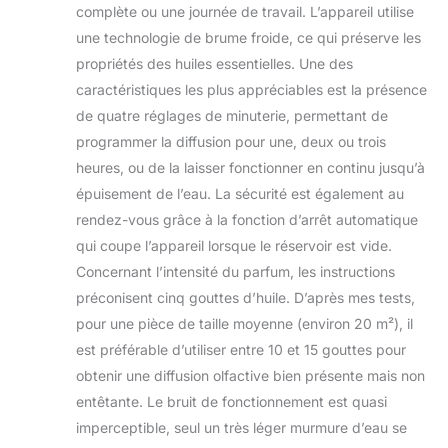
éliminez la
complète ou une journée de travail. L’appareil utilise
poussière et les
une technologie de brume froide, ce qui préserve les
allergènes,
propriétés des huiles essentielles. Une des
soulagez le stress
caractéristiques les plus appréciables est la présence
et profitez d'une
relaxation profonde.
de quatre réglages de minuterie, permettant de
【Achat 100 % sans
programmer la diffusion pour une, deux ou trois
risque】Nos
heures, ou de la laisser fonctionner en continu jusqu’à
diffuseurs ont une
épuisement de l’eau. La sécurité est également au
garantie d'un an et
une garantie de
rendez-vous grâce à la fonction d’arrêt automatique
remboursement de
qui coupe l’appareil lorsque le réservoir est vide.
30 jours ainsi qu'un
Concernant l’intensité du parfum, les instructions
service après-vente
préconisent cinq gouttes d’huile. D’après mes tests,
à vie. Si vous n'êtes
pour une pièce de taille moyenne (environ 20 m²), il
pas 100 % satisfait
de la performance
est préférable d’utiliser entre 10 et 15 gouttes pour
de nos produits,
obtenir une diffusion olfactive bien présente mais non
nous vous
entêtante. Le bruit de fonctionnement est quasi
promettons de
imperceptible, seul un très léger murmure d’eau se
vous fournir un