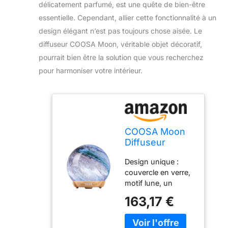
délicatement parfumé, est une quête de bien-être
essentielle. Cependant, allier cette fonctionnalité à un
design élégant n’est pas toujours chose aisée. Le
diffuseur COOSA Moon, véritable objet décoratif,
pourrait bien être la solution que vous recherchez
pour harmoniser votre intérieur.
COOSA Moon
Diffuseur
d'huiles
Design unique :
essentielles,
couvercle en verre,
humidificateur
motif lune, un
à brume froide
complément parfait
en verre avec 4
163,17 €
à toute maison
minuteries, 2
contemporaine,
couleurs LED et
bureau, salle de
paramètres