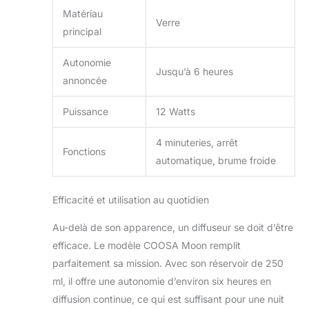
extrêmement
Matériau
Verre
silencieux sans
principal
bruit gênant qui ne
vous dérangera pas
Autonomie
lorsque vous
Jusqu’à 6 heures
annoncée
dormez ou au
travail. Aucune
Puissance
12 Watts
chaleur n'est
utilisée, ce qui le
rend sans danger
4 minuteries, arrêt
Fonctions
pour les enfants et
automatique, brume froide
les animaux
domestiques.
Capacité d'eau de
Efficacité et utilisation au quotidien
250 ml et 5 à 6
Au-delà de son apparence, un diffuseur se doit d’être
heures de temps de
travail, donnant à
efficace. Le modèle COOSA Moon remplit
votre maison un
parfaitement sa mission. Avec son réservoir de 250
parfum frais et
ml, il offre une autonomie d’environ six heures en
parfumé, humidifiez
diffusion continue, ce qui est suffisant pour une nuit
doucement l'air et