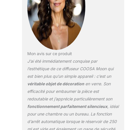
l'eau et quelques
gouttes d'huile
essentielle, vous
aidant à bénéficier
de l'aromathérapie.
Diffuseur
multifonction :
diffuseur d'huiles
essentielles
Mon avis sur ce produit
d'aromathérapie,
J’ai été immédiatement conquise par
humidificateur à
brume fraîche,
l’esthétique de ce diffuseur COOSA Moon qui
veilleuse.
est bien plus qu’un simple appareil : c’est un
Multifonction :
véritable objet de décoration
en verre. Son
humidifie la peau,
efficacité pour embaumer la pièce est
humidifie l'air,
soulage le stress et
redoutable et j’apprécie particulièrement son
améliore le sommeil.
fonctionnement parfaitement silencieux
, idéal
Les lumières
pour une chambre ou un bureau. La fonction
peuvent être
d’arrêt automatique lorsque le réservoir de 250
allumées comme
veilleuse à tout
ml est vide est également un gage de sécurité