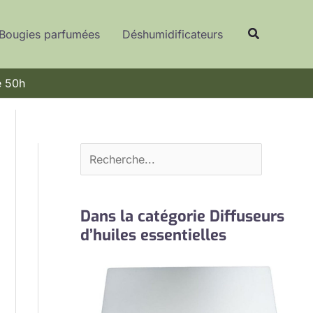
R
Recherche
e
Bougies parfumées
Déshumidificateurs
c
h
e 50h
e
r
c
h
e
r
Dans la catégorie Diffuseurs
d’huiles essentielles