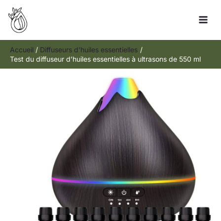
Aller
Rechercher
au
contenu
Accueil
Diffuseurs d'huiles essentielles
Test du diffuseur d’huiles essentielles à ultrasons de 550 ml