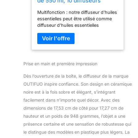
de 550 ml, 10 diffuseurs
d'huiles essentielles,
Multifonction : notre diffuseur d'huiles
technologie avancée à
essentielles peut être utilisé comme
ultrasons, diffuseur
diffuseur d'huiles essentielles
d'aromathérapie, arrêt
d'aromathérapie/veilleuse. a une
automatique pour 15 réglages
capacité de 550 ml et utilise une
de lumière ambiante
technologie de diffusion d'ondes de
pointe pour atomiser, il comprend
également une fonction d'arrêt
Prise en main et première impression
automatique pratique pour les faibles
niveaux d'eau. [4 modes de réglage
Dès l’ouverture de la boîte, le diffuseur de la marque
de l'heure] : diffuseur d'huile intégré 4
modes de réglage de l'heure : continu,
OUTIFUO inspire confiance. Son design en céramique
1 heure, 4 heures, 8 heures. Et il y a 2
noire est à la fois sobre et élégant, s’intégrant
options de brume au choix, brume
facilement dans n’importe quel décor. Avec des
forte et standard. Le diffuseur
dimensions de 17,53 cm de côté pour 17,27 cm de
essentiel comprend 15 modes de
lumière ambiante, il suffit de
hauteur et un poids de 948 grammes, l’objet a une
sélectionner ce que vous voulez et de
présence certaine et une sensation de robustesse qui
profiter de la détente. Ensemble
le distingue des modèles en plastique plus légers. La
distributeur d'huiles essentielles : ce