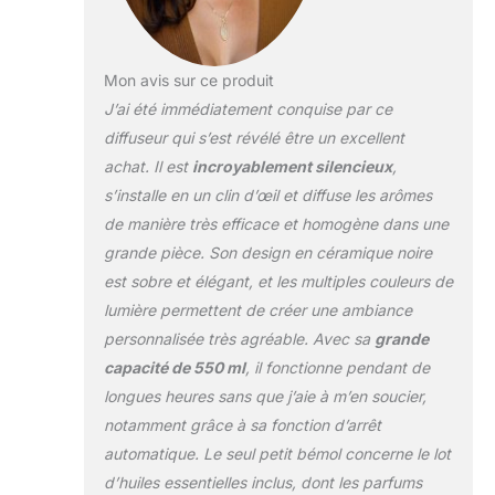
grand diffuseur d'huiles essentielles
offre 10 parfums aromatiques
différents. En raison de sa
polyvalence, nous l'appelons un
Mon avis sur ce produit
grand diffuseur d'huiles essentielles,
J’ai été immédiatement conquise par ce
diffuseur domestique, diffuseur de
diffuseur qui s’est révélé être un excellent
pièce. Le cadeau parfait : le diffuseur
achat. Il est
incroyablement silencieux
,
d'huiles essentielles d'aromathérapie
dispose d'un grain de bois super
s’installe en un clin d’œil et diffuse les arômes
moderne, comme une pièce
de manière très efficace et homogène dans une
décorative. Anniversaires, Noël,
grande pièce. Son design en céramique noire
vacances, fête des pères, fête des
est sobre et élégant, et les multiples couleurs de
mères, Saint-Valentin, etc. C'est le
lumière permettent de créer une ambiance
cadeau parfait pour les amis, la famille
et les collègues de travail Super
personnalisée très agréable. Avec sa
grande
silencieux : grâce à la technologie
capacité de 550 ml
, il fonctionne pendant de
avancée à ultrasons en céramique,
longues heures sans que j’aie à m’en soucier,
pas de bruit gênant lors de la
notamment grâce à sa fonction d’arrêt
brumisation. Il ne perturbera pas votre
sommeil ou votre travail, ajoutez
automatique. Le seul petit bémol concerne le lot
l'huile essentielle que vous aimez,
d’huiles essentielles inclus, dont les parfums