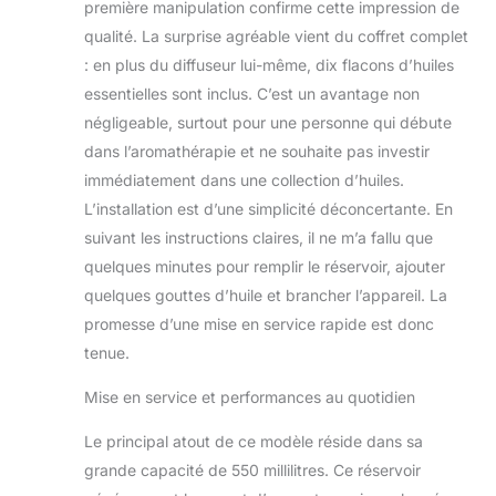
première manipulation confirme cette impression de
grand diffuseur d'huiles essentielles
qualité. La surprise agréable vient du coffret complet
offre 10 parfums aromatiques
différents. En raison de sa
: en plus du diffuseur lui-même, dix flacons d’huiles
polyvalence, nous l'appelons un
essentielles sont inclus. C’est un avantage non
grand diffuseur d'huiles essentielles,
négligeable, surtout pour une personne qui débute
diffuseur domestique, diffuseur de
dans l’aromathérapie et ne souhaite pas investir
pièce. Le cadeau parfait : le diffuseur
d'huiles essentielles d'aromathérapie
immédiatement dans une collection d’huiles.
dispose d'un grain de bois super
L’installation est d’une simplicité déconcertante. En
moderne, comme une pièce
suivant les instructions claires, il ne m’a fallu que
décorative. Anniversaires, Noël,
quelques minutes pour remplir le réservoir, ajouter
vacances, fête des pères, fête des
mères, Saint-Valentin, etc. C'est le
quelques gouttes d’huile et brancher l’appareil. La
cadeau parfait pour les amis, la famille
promesse d’une mise en service rapide est donc
et les collègues de travail Super
tenue.
silencieux : grâce à la technologie
avancée à ultrasons en céramique,
Mise en service et performances au quotidien
pas de bruit gênant lors de la
brumisation. Il ne perturbera pas votre
Le principal atout de ce modèle réside dans sa
sommeil ou votre travail, ajoutez
grande capacité de 550 millilitres. Ce réservoir
l'huile essentielle que vous aimez,