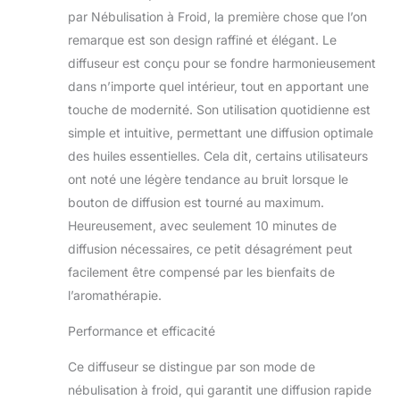
par une diffusion à
par Nébulisation à Froid, la première chose que l’on
froid, ne chauffant
remarque est son design raffiné et élégant. Le
pas les huiles
diffuseur est conçu pour se fondre harmonieusement
Silencieux -
dans n’importe quel intérieur, tout en apportant une
diffusion à froid, ne
chauffe pas les
touche de modernité. Son utilisation quotidienne est
huiles Variateur de
simple et intuitive, permettant une diffusion optimale
puissance Surface
des huiles essentielles. Cela dit, certains utilisateurs
de diffusion 100 m²
ont noté une légère tendance au bruit lorsque le
bouton de diffusion est tourné au maximum.
Heureusement, avec seulement 10 minutes de
diffusion nécessaires, ce petit désagrément peut
facilement être compensé par les bienfaits de
l’aromathérapie.
Performance et efficacité
Ce diffuseur se distingue par son mode de
nébulisation à froid, qui garantit une diffusion rapide