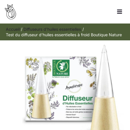
Aller
Rechercher
au
contenu
Accueil
Diffuseurs d'huiles essentielles
Test du diffuseur d’huiles essentielles à froid Boutique Nature