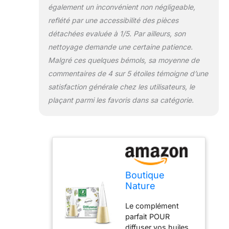
également un inconvénient non négligeable,
reflété par une accessibilité des pièces
détachées evaluée à 1/5. Par ailleurs, son
nettoyage demande une certaine patience.
Malgré ces quelques bémols, sa moyenne de
commentaires de 4 sur 5 étoiles témoigne d’une
satisfaction générale chez les utilisateurs, le
plaçant parmi les favoris dans sa catégorie.
Boutique
Nature
Diffuseur
Le complément
Huiles
parfait POUR
Essentielles par
diffuser vos huiles
Nébulisation à