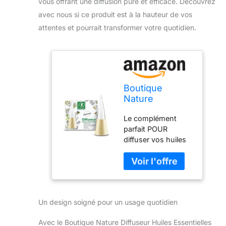
vous offrant une diffusion pure et efficace. Découvrez
avec nous si ce produit est à la hauteur de vos
attentes et pourrait transformer votre quotidien.
Boutique
Nature
Diffuseur
Le complément
Huiles
parfait POUR
Essentielles par
diffuser vos huiles
Nébulisation à
essentielles -
Froid
Préserve les vertus
des huiles
essentielles En
préservant toutes
Un design soigné pour un usage quotidien
les qualités et les
principes actifs des
Avec le Boutique Nature Diffuseur Huiles Essentielles
huiles essentielles