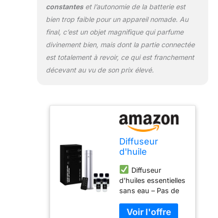
Remote Control -
constantes
et l’autonomie de la batterie est
Contrôle total du
bien trop faible pour un appareil nomade. Au
parfum : contrôlez
final, c’est un objet magnifique qui parfume
facilement votre
divinement bien, mais dont la partie connectée
diffuseur avec la
télécommande
est totalement à revoir, ce qui est franchement
incluse ou
décevant au vu de son prix élevé.
l'application
intelligente (iOS &
Android). Réglez
l'intensité de la
brume, la
planification et les
minuteries pour une
Diffuseur
expérience
d'huile
d'aromathérapie
parfumée sans
personnalisée et
Diffuseur
eau – Diffuseur
mains libres.
d'huiles essentielles
rechargeable
Grande couverture
sans eau – Pas de
de contrôle par
de pièce : jusqu'à 1
chaleur, pas d'eau
application pour
200 m². Conçu
nécessaire : faites
huiles