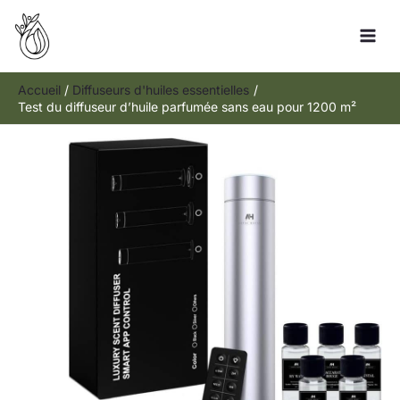
Aller
Rechercher
au
contenu
Accueil
Diffuseurs d'huiles essentielles
Test du diffuseur d’huile parfumée sans eau pour 1200 m²