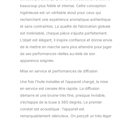
personnalisée et
beaucoup plus fidèle et intense. Cette conception
mains libres.
ingénieuse est un véritable atout pour ceux qui
Grande couverture
recherchent une expérience aromatique authentique
de pièce : jusqu'à 1
et sans contraintes. La qualité de fabrication globale
200 m². Conçu
pour les grands
est indéniable, chaque pièce s’ajuste parfaitement.
espaces, ce
L’objet est élégant, il inspire confiance et donne envie
diffuseur d'huiles
de le mettre en marche sans plus attendre pour juger
essentielles de
de ses performances réelles au-delà de son
grande capacité
apparence soignée.
couvre
efficacement des
Mise en service et performances de diffusion
zones allant jusqu'à
111,5 m², ce qui le
Une fois l’huile installée et l’appareil chargé, la mise
rend idéal pour les
maisons, les
en service est censée être rapide. La diffusion
bureaux, les
démarre et une brume très fine, presque invisible,
studios de yoga, et
s’échappe de la buse à 360 degrés. Le premier
plus encore.
constat est acoustique : l’appareil est
Silencieux et
remarquablement silencieux. On perçoit un très léger
élégant : design