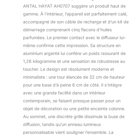
pour préserver
démarrage
ANTAL HAYAT AH0707 suggère un produit haut de
l'intégrité de vos
gamme. À l’intérieur, l’appareil est parfaitement calé,
huiles essentielles
accompagné de son câble de recharge et d’un kit de
préférées et fournir
un parfum durable
démarrage comprenant cinq flacons d’huiles
et constant.
parfumées. Le premier contact avec le diffuseur lui-
Diffuseur sans fil et
même confirme cette impression. Sa structure en
rechargeable :
aluminium argenté lui confère un poids rassurant de
parfum portable
1,26 kilogramme et une sensation de robustesse au
n'importe où :
emportez un
toucher. Le design est résolument moderne et
parfum de luxe lors
minimaliste : une tour élancée de 32 cm de hauteur
de vos
pour une base d’à peine 6 cm de côté. Il s’intègre
déplacements avec
avec une grande facilité dans un intérieur
ce diffuseur d'huiles
essentielles sans fil.
contemporain, se faisant presque passer pour un
La batterie
objet de décoration ou une petite enceinte colonne.
rechargeable
Au sommet, une discrète grille dissimule la buse de
intégrée vous
diffusion, tandis qu’un anneau lumineux
permet de l'utiliser
dans n'importe
personnalisable vient souligner l’ensemble. La