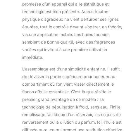
quelle pièce, votre
promesse d’un appareil qui allie esthétique et
bureau ou même
technologie est bien présente. Aucun bouton
votre voiture,
physique disgracieux ne vient perturber ses lignes
aucune prise n'est
nécessaire.
épurées, tout le contrôle devant s’opérer, en théorie,
Smart App &
via une application mobile. Les huiles fournies
Remote Control -
semblent de bonne qualité, avec des fragrances
Contrôle total du
variées qui invitent à une première utilisation
parfum : contrôlez
facilement votre
immédiate.
diffuseur avec la
L’assemblage est d’une simplicité enfantine. Il suffit
télécommande
incluse ou
de dévisser la partie supérieure pour accéder au
l'application
compartiment où l’on vient visser directement le
intelligente (iOS &
flacon d’huile essentielle. C’est là que réside le
Android). Réglez
premier grand avantage de ce modèle : sa
l'intensité de la
brume, la
technologie de nébulisation à froid, sans eau. Fini le
planification et les
remplissage fastidieux d’un réservoir, les risques de
minuteries pour une
renversement ou la dilution du parfum. Ici, l’huile est
expérience
diffusée pure, ce qui promet une restitution olfactive
d'aromathérapie