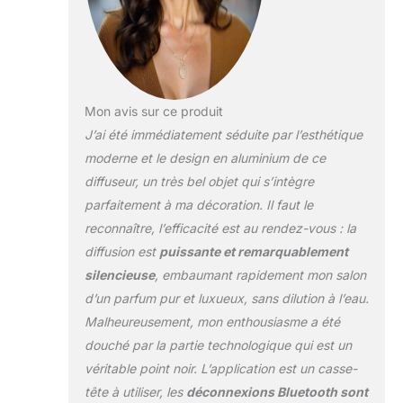
Diffuseur sans fil et
rechargeable :
parfum portable
n'importe où :
emportez un
parfum de luxe lors
Mon avis sur ce produit
de vos
J’ai été immédiatement séduite par l’esthétique
déplacements avec
moderne et le design en aluminium de ce
ce diffuseur d'huiles
diffuseur, un très bel objet qui s’intègre
essentielles sans fil.
La batterie
parfaitement à ma décoration. Il faut le
rechargeable
reconnaître, l’efficacité est au rendez-vous : la
intégrée vous
diffusion est
puissante et remarquablement
permet de l'utiliser
silencieuse
, embaumant rapidement mon salon
dans n'importe
d’un parfum pur et luxueux, sans dilution à l’eau.
quelle pièce, votre
bureau ou même
Malheureusement, mon enthousiasme a été
votre voiture,
douché par la partie technologique qui est un
aucune prise n'est
véritable point noir. L’application est un casse-
nécessaire.
tête à utiliser, les
déconnexions Bluetooth sont
Smart App &