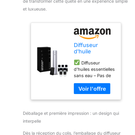
de transformer cette quête en une expérience simple
et luxueuse.
Diffuseur
d'huile
parfumée sans
Diffuseur
eau – Diffuseur
d'huiles essentielles
rechargeable
sans eau – Pas de
de contrôle par
chaleur, pas d'eau
application pour
nécessaire : faites
huiles
l'expérience de
essentielles –
l'aromathérapie
Recharge de
pure avec la
parfums
Déballage et première impression : un design qui
technologie de
d'intérieur de
diffusion d'air froid
luxe –
interpelle
qui n'utilise ni eau
Couverture de
ni chaleur, parfait
1200 m² – Kit de
Dès la réception du colis, l’emballage du diffuseur