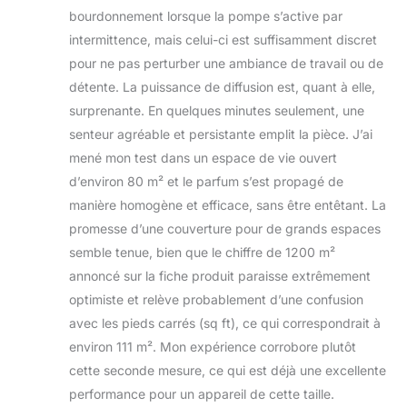
moderne pour la
bourdonnement lorsque la pompe s’active par
maison et le bureau
intermittence, mais celui-ci est suffisamment discret
: le design élégant
pour ne pas perturber une ambiance de travail ou de
et minimaliste se
détente. La puissance de diffusion est, quant à elle,
fond dans
n'importe quel
surprenante. En quelques minutes seulement, une
décor, tandis que le
senteur agréable et persistante emplit la pièce. J’ai
fonctionnement
mené mon test dans un espace de vie ouvert
ultra-silencieux
d’environ 80 m² et le parfum s’est propagé de
assure un
environnement
manière homogène et efficace, sans être entêtant. La
paisible. Parfait
promesse d’une couverture pour de grands espaces
pour une utilisation
semble tenue, bien que le chiffre de 1200 m²
dans les chambres,
annoncé sur la fiche produit paraisse extrêmement
les salons, les
espaces de spa ou
optimiste et relève probablement d’une confusion
les environnements
avec les pieds carrés (sq ft), ce qui correspondrait à
de travail.
environ 111 m². Mon expérience corrobore plutôt
cette seconde mesure, ce qui est déjà une excellente
performance pour un appareil de cette taille.