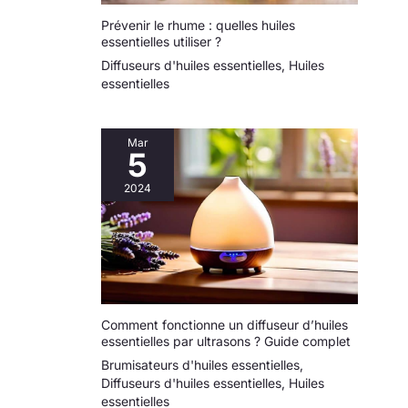
facilement sa place sur n'importe quelle table de
chevet, étagère de bureau ou dans la salle de bain et
Prévenir le rhume : quelles huiles
séduit par son design esthétique et moderne et la
essentielles utiliser ?
qualité de ses matériaux.
Diffuseurs d'huiles essentielles
,
Huiles
essentielles
Mar
5
2024
Comment fonctionne un diffuseur d’huiles
essentielles par ultrasons ? Guide complet
Brumisateurs d'huiles essentielles
,
Diffuseurs d'huiles essentielles
,
Huiles
essentielles