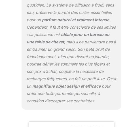
fonctionnement est
quotidien. Le système de diffusion à froid, sans
encore plus longue
eau, préserve la pureté des huiles essentielles
DÉTECTEUR DE
pour un
parfum naturel et vraiment intense
.
LUMIÈRE : grâce au
Cependant, il faut être consciente de ses limites
détecteur de
lumière intégré, le
: sa puissance est
idéale pour un bureau ou
système de
une table de chevet
, mais il ne parviendra pas à
diffusion d’arôme
embaumer un grand salon. Son petit bruit de
Ella ne diffuse l'huile
fonctionnement, bien que discret en journée,
essentielle qu'à la
lumière du jour et
pourrait gêner les sommeils les plus légers et
reste inactif dans
son prix d’achat, couplé à la nécessité de
l'obscurité - parfait
recharges fréquentes, en fait un petit luxe. C’est
pour les salles de
un
magnifique objet design et efficace
pour
bains et les
chambres à
créer une bulle parfumée personnelle, à
coucher SANS BPA
condition d’accepter ses contraintes.
& BPS : ce produit
ne contient pas de
BPA ou de BPS, des
substances