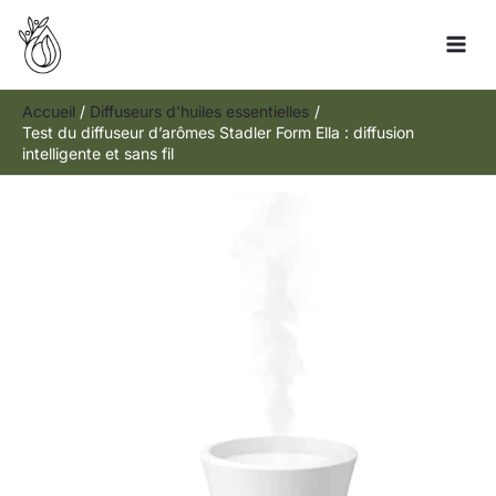
Aller
R
au
e
contenu
c
h
Accueil
Diffuseurs d'huiles essentielles
Test du diffuseur d’arômes Stadler Form Ella : diffusion
e
intelligente et sans fil
r
c
h
e
r