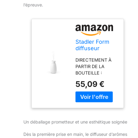
l’épreuve.
Stadler Form
diffuseur
d’arômes Ella,
DIRECTEMENT À
sans Fil et Eau,
PARTIR DE LA
huiles
BOUTEILLE :
essentielles
Diffuseur d’arôme
55,09 €
Ella est un système
de distribution
d’arôme intelligent
qui fonctionne sans
eau ni chaleur et qui
diffuse l’arôme
Un déballage prometteur et une esthétique soignée
directement à partir
de la bouteille -
Dès la première prise en main, le diffuseur d’arômes
pour tous les