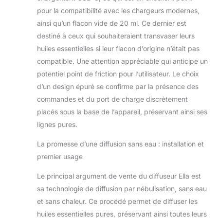
DÉTECTEUR DE
pour la compatibilité avec les chargeurs modernes,
LUMIÈRE : grâce au
ainsi qu’un flacon vide de 20 ml. Ce dernier est
détecteur de
destiné à ceux qui souhaiteraient transvaser leurs
lumière intégré, le
système de
huiles essentielles si leur flacon d’origine n’était pas
diffusion d’arôme
compatible. Une attention appréciable qui anticipe un
Ella ne diffuse l'huile
potentiel point de friction pour l’utilisateur. Le choix
essentielle qu'à la
d’un design épuré se confirme par la présence des
lumière du jour et
reste inactif dans
commandes et du port de charge discrètement
l'obscurité - parfait
placés sous la base de l’appareil, préservant ainsi ses
pour les salles de
lignes pures.
bains et les
chambres à
La promesse d’une diffusion sans eau : installation et
coucher SANS BPA
premier usage
& BPS : ce produit
ne contient pas de
Le principal argument de vente du diffuseur Ella est
BPA ou de BPS, des
sa technologie de diffusion par nébulisation, sans eau
substances
chimiques
et sans chaleur. Ce procédé permet de diffuser les
dangereuses
huiles essentielles pures, préservant ainsi toutes leurs