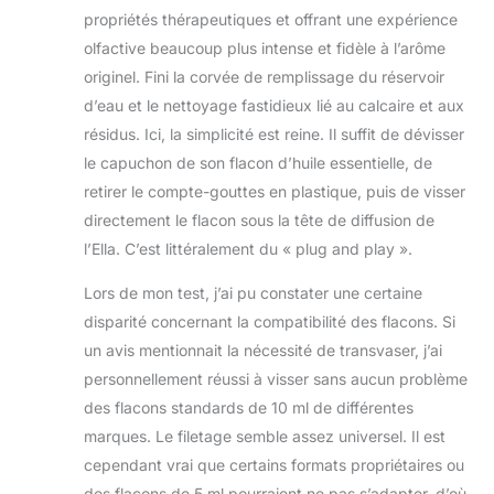
souvent présentes
propriétés thérapeutiques et offrant une expérience
dans les plastiques
olfactive beaucoup plus intense et fidèle à l’arôme
et qui peuvent avoir
des effets
originel. Fini la corvée de remplissage du réservoir
dangereux sur la
d’eau et le nettoyage fastidieux lié au calcaire et aux
santé CONTENU
résidus. Ici, la simplicité est reine. Il suffit de dévisser
DE LA LIVRAISON :
le capuchon de son flacon d’huile essentielle, de
1 x diffuseur
d'arômes Ella de
retirer le compte-gouttes en plastique, puis de visser
Stadler Form
directement le flacon sous la tête de diffusion de
incluant 1 x câble de
l’Ella. C’est littéralement du « plug and play ».
charge USB-C et 1 x
flacon de 15 ml à
Lors de mon test, j’ai pu constater une certaine
remplir avec tes
disparité concernant la compatibilité des flacons. Si
propres parfums
un avis mentionnait la nécessité de transvaser, j’ai
personnellement réussi à visser sans aucun problème
des flacons standards de 10 ml de différentes
marques. Le filetage semble assez universel. Il est
cependant vrai que certains formats propriétaires ou
des flacons de 5 ml pourraient ne pas s’adapter, d’où