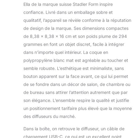
Ella de la marque suisse Stadler Form inspire
flacons d'huile de
confiance. Livré dans un emballage sobre et
10 et 15 ml PARFUM
INTENSIF : grâce à
qualitatif, l’appareil se révèle conforme à la réputation
son système de
de design de la marque. Ses dimensions compactes
vaporisation
de 8,38 x 8,38 x 16 cm et son poids plume de 294
d’arôme sans eau,
grammes en font un objet discret, facile à intégrer
diffuseur Ella diffuse
un arôme naturel et
dans n’importe quel intérieur. La coque en
intense
polypropylène blanc mat est agréable au toucher et
UTILISATION PAR
semble robuste. L’esthétique est minimaliste, sans
BATTERIE : avec
bouton apparent sur la face avant, ce qui lui permet
une batterie, Ella
peut fonctionner
de se fondre dans un décor de salon, de chambre ou
pendant environ 10
de bureau sans attirer l’attention autrement que par
jours (niveau d'
son élégance. L’ensemble respire la qualité et justifie
intensité 1) non-
un positionnement tarifaire plus élevé que la moyenne
stop ; si le capteur
de lumière est
des diffuseurs du marché.
activé, la durée de
Dans la boîte, on retrouve le diffuseur, un câble de
fonctionnement est
encore plus longue
chargement USB-C, ce qui est un excellent point