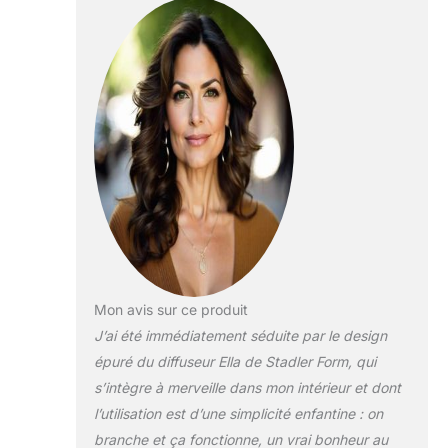
directement à partir
de la bouteille -
pour tous les
flacons d'huile de
10 et 15 ml PARFUM
INTENSIF : grâce à
son système de
vaporisation
d’arôme sans eau,
diffuseur Ella diffuse
un arôme naturel et
intense
UTILISATION PAR
BATTERIE : avec
une batterie, Ella
Mon avis sur ce produit
peut fonctionner
J’ai été immédiatement séduite par le design
pendant environ 10
jours (niveau d'
épuré du diffuseur Ella de Stadler Form, qui
intensité 1) non-
s’intègre à merveille dans mon intérieur et dont
stop ; si le capteur
l’utilisation est d’une simplicité enfantine : on
de lumière est
branche et ça fonctionne, un vrai bonheur au
activé, la durée de