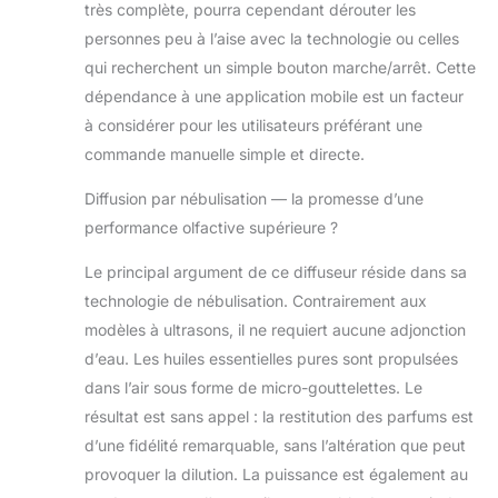
très complète, pourra cependant dérouter les
cette machine à parfum produit le
personnes peu à l’aise avec la technologie ou celles
parfum par atomisation, ce qui évite
la dilution de l'huile dans l'eau, vous
qui recherchent un simple bouton marche/arrêt. Cette
permettant d'obtenir des huiles
dépendance à une application mobile est un facteur
essentielles pures, naturelles et
à considérer pour les utilisateurs préférant une
totalement sans danger pour les
commande manuelle simple et directe.
enfants et les animaux
domestiques. Utilisez le diffuseur
Diffusion par nébulisation — la promesse d’une
pour obtenir le meilleur effet des
performance olfactive supérieure ?
huiles essentielles. La différence
avec le diffuseur d'huiles
Le principal argument de ce diffuseur réside dans sa
essentielles à ultrasons est qu'il a
besoin d'eau avec des huiles et
technologie de nébulisation. Contrairement aux
vous devez nettoyer l'appareil tous
modèles à ultrasons, il ne requiert aucune adjonction
les jours, sinon cela nuira à votre
d’eau. Les huiles essentielles pures sont propulsées
santé. 【Grande capacité et pas de
dans l’air sous forme de micro-gouttelettes. Le
désordre】 : notre diffuseur d'huiles
aromatiques sans eau est livré avec
résultat est sans appel : la restitution des parfums est
une bouteille d'huile de 300 ml
d’une fidélité remarquable, sans l’altération que peut
dans laquelle vous pouvez ajouter
provoquer la dilution. La puissance est également au
vos huiles essentielles de lavande,