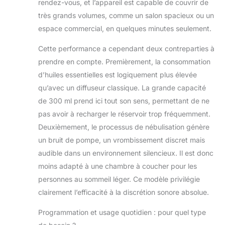
rendez-vous, et l’appareil est capable de couvrir de
de citron ou n'importe quelle huile
très grands volumes, comme un salon spacieux ou un
aromatique 360 aromatique. Dans
la plus haute qualité, il peut
espace commercial, en quelques minutes seulement.
fonctionner pendant environ 30
jours. L'appareil est parfait pour de
Cette performance a cependant deux contreparties à
nombreux scénarios, y compris
prendre en compte. Premièrement, la consommation
l'aromathérapie, les hébergements
d’huiles essentielles est logiquement plus élevée
d'affaires, l'utilisation à la maison, le
qu’avec un diffuseur classique. La grande capacité
yoga, le spa, le camping et les
voyages. Si vous avez des
de 300 ml prend ici tout son sens, permettant de ne
questions, n'hésitez pas à nous
pas avoir à recharger le réservoir trop fréquemment.
contacter. Nous vous répondrons
Deuxièmement, le processus de nébulisation génère
dans les 24 heures.
un bruit de pompe, un vrombissement discret mais
audible dans un environnement silencieux. Il est donc
moins adapté à une chambre à coucher pour les
personnes au sommeil léger. Ce modèle privilégie
clairement l’efficacité à la discrétion sonore absolue.
Programmation et usage quotidien : pour quel type