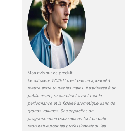
coins】: avec notre nébuliseur, le
parfum peut remplir des espaces
jusqu'à 2000 mètres carrés,
créant ainsi une atmosphère
merveilleuse et relaxante pour
vos chambres, salles de bains,
bureaux, spa ou certains
espaces commerciaux. Le
ventilateur dans la machine à
parfum contribue à ce que le
parfum soit encore plus diffusé
et remplit votre pièce de l'arôme
Mon avis sur ce produit
que vous avez choisi. 【Contrôle
Le diffuseur WUIETI n’est pas un appareil à
facile, opération facile】 : notre
mettre entre toutes les mains. Il s’adresse à un
diffuseur de parfum est très facile
à contrôler. Téléchargez
public averti, recherchant avant tout la
l'application, connectez le
performance et la fidélité aromatique dans de
diffuseur sans eau via
grands volumes. Ses capacités de
l'application, réglez le temps de
programmation poussées en font un outil
travail et le degré de parfum. Il
est plus intelligent et plus clair
redoutable pour les professionnels ou les