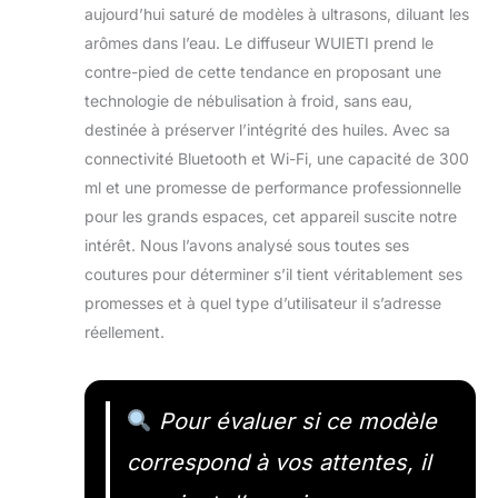
aujourd’hui saturé de modèles à ultrasons, diluant les
arômes dans l’eau. Le diffuseur WUIETI prend le
contre-pied de cette tendance en proposant une
technologie de nébulisation à froid, sans eau,
destinée à préserver l’intégrité des huiles. Avec sa
connectivité Bluetooth et Wi-Fi, une capacité de 300
ml et une promesse de performance professionnelle
pour les grands espaces, cet appareil suscite notre
intérêt. Nous l’avons analysé sous toutes ses
coutures pour déterminer s’il tient véritablement ses
promesses et à quel type d’utilisateur il s’adresse
réellement.
Pour évaluer si ce modèle
correspond à vos attentes, il