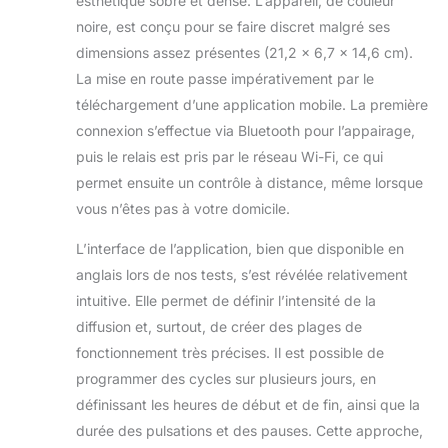
esthétique sobre et dense. L’appareil, de couleur
parfum peut remplir des espaces
jusqu'à 2000 mètres carrés, créant
noire, est conçu pour se faire discret malgré ses
ainsi une atmosphère merveilleuse
dimensions assez présentes (21,2 x 6,7 x 14,6 cm).
et relaxante pour vos chambres,
La mise en route passe impérativement par le
salles de bains, bureaux, spa ou
téléchargement d’une application mobile. La première
certains espaces commerciaux. Le
ventilateur dans la machine à
connexion s’effectue via Bluetooth pour l’appairage,
parfum contribue à ce que le
puis le relais est pris par le réseau Wi-Fi, ce qui
parfum soit encore plus diffusé et
permet ensuite un contrôle à distance, même lorsque
remplit votre pièce de l'arôme que
vous n’êtes pas à votre domicile.
vous avez choisi. 【Contrôle facile,
opération facile】 : notre diffuseur
L’interface de l’application, bien que disponible en
de parfum est très facile à contrôler.
anglais lors de nos tests, s’est révélée relativement
Téléchargez l'application,
connectez le diffuseur sans eau via
intuitive. Elle permet de définir l’intensité de la
l'application, réglez le temps de
diffusion et, surtout, de créer des plages de
travail et le degré de parfum. Il est
fonctionnement très précises. Il est possible de
plus intelligent et plus clair que le
programmer des cycles sur plusieurs jours, en
diffuseur sans eau normal, où vous
devez régler l'heure ou le degré
définissant les heures de début et de fin, ainsi que la
avec le bouton. Tout est sous votre
durée des pulsations et des pauses. Cette approche,
contrôle. 【Naturel, sain et sûr】 :