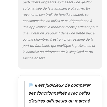
que le diffuseur sans eau normal,
particuliers exigeants souhaitant une gestion
où vous devez régler l'heure ou
automatisée de leur ambiance olfactive. En
le degré avec le bouton. Tout est
revanche, son bruit de fonctionnement, sa
sous votre contrôle. 【Naturel,
sain et sûr】 : cette machine à
consommation en huiles et sa dépendance à
parfum produit le parfum par
une application le rendront moins pertinent pour
atomisation, ce qui évite la
une utilisation d’appoint dans une petite pièce
dilution de l'huile dans l'eau,
ou une chambre. C’est un choix assumé de la
vous permettant d'obtenir des
huiles essentielles pures,
part du fabricant, qui privilégie la puissance et
naturelles et totalement sans
le contrôle au détriment de la simplicité et du
danger pour les enfants et les
silence absolu.
animaux domestiques. Utilisez le
diffuseur pour obtenir le meilleur
effet des huiles essentielles. La
différence avec le diffuseur
d'huiles essentielles à ultrasons
Il est judicieux de comparer
est qu'il a besoin d'eau avec des
huiles et vous devez nettoyer
ses fonctionnalités avec celles
l'appareil tous les jours, sinon
d’autres diffuseurs du marché
cela nuira à votre santé.
【Grande capacité et pas de