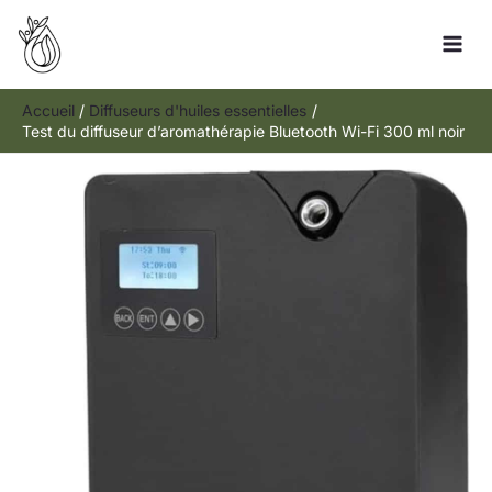
Aller
Rechercher
au
contenu
Accueil
Diffuseurs d'huiles essentielles
Test du diffuseur d’aromathérapie Bluetooth Wi-Fi 300 ml noir