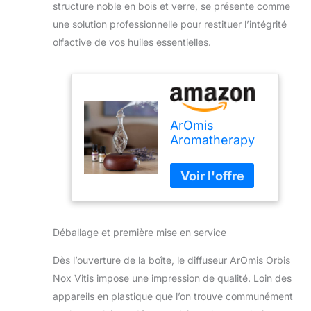
structure noble en bois et verre, se présente comme
une solution professionnelle pour restituer l’intégrité
olfactive de vos huiles essentielles.
ArOmis
Aromatherapy
Diffuseur –
Qualité
professionnelle
– Bois et verre
(Orbis Nox
Vitis), Premium,
Déballage et première mise en service
Diffuseur
d'huile
Dès l’ouverture de la boîte, le diffuseur ArOmis Orbis
essentielle,
Nox Vitis impose une impression de qualité. Loin des
nébulizer,
appareils en plastique que l’on trouve communément
Machine