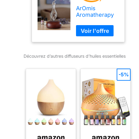
ArOmis
Aromatherapy
Diffuseur –
Qualité
professionnelle
– Bois et verre
(Orbis Nox
Vitis), Premium,
Découvrez d’autres diffuseurs d’huiles essentielles
Diffuseur
d'huile
essentielle,
-5%
nébulizer,
Machine
nébulizante,
Waterless