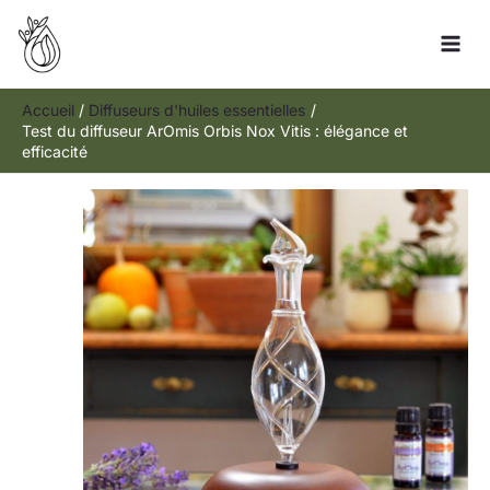
Aller
Rechercher
au
contenu
Accueil
Diffuseurs d'huiles essentielles
Test du diffuseur ArOmis Orbis Nox Vitis : élégance et
efficacité