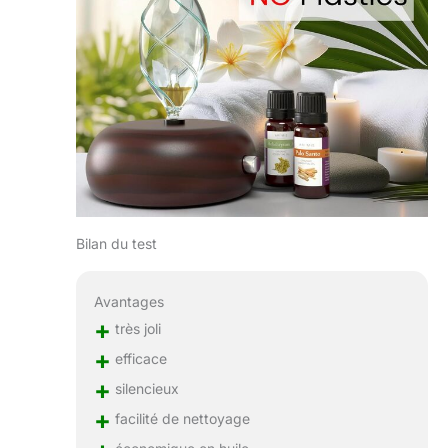
Bilan du test
Avantages
+
très joli
+
efficace
+
silencieux
+
facilité de nettoyage
économique en huile