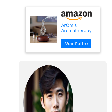
ArOmis
Aromatherapy
Diffuseur –
Qualité
professionnelle
– Bois et verre
(Orbis Nox
Vitis), Premium,
Diffuseur
d'huile
essentielle,
nébulizer,
Machine
nébulizante,
Waterless