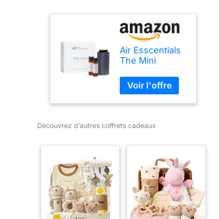
Air Esscentials
The Mini
Coffret cadeau
| Diffuseur
d'huiles
essentielles de
qualité
supérieure
Découvrez d’autres coffrets cadeaux
avec thé vert,
citronnelle et
bleu frais |
Rechargeable
et portable |
Couverture de
300 m² |
Maison et