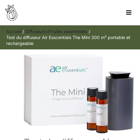
Aller
Rechercher
au
contenu
Accueil
Diffuseurs d'huiles essentielles
Test du diffuseur Air Esscentials The Mini 300 m² portable et
rechargeable