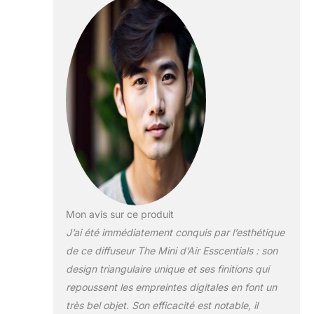
avec thé vert,
citronnelle et
bleu frais |
Rechargeable
et portable |
Couverture de
300 m² |
Maison et
Mon avis sur ce produit
J’ai été immédiatement conquis par l’esthétique
de ce diffuseur The Mini d’Air Esscentials : son
design triangulaire unique et ses finitions qui
repoussent les empreintes digitales en font un
très bel objet. Son efficacité est notable, il