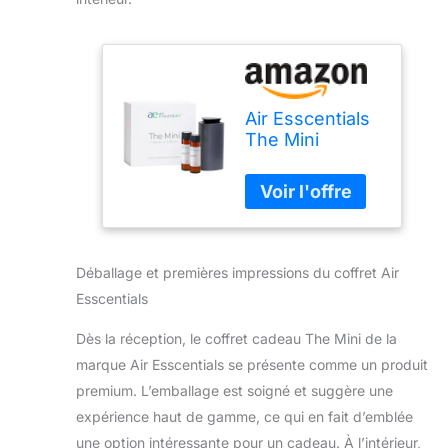
Air Esscentials
The Mini
Coffret cadeau
| Diffuseur
d'huiles
essentielles de
qualité
supérieure
Déballage et premières impressions du coffret Air
avec thé vert,
Esscentials
citronnelle et
bleu frais |
Dès la réception, le coffret cadeau The Mini de la
Rechargeable
marque Air Esscentials se présente comme un produit
et portable |
Couverture de
premium. L’emballage est soigné et suggère une
300 m² |
expérience haut de gamme, ce qui en fait d’emblée
Maison et
une option intéressante pour un cadeau. À l’intérieur,