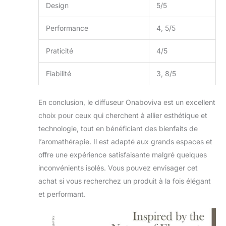
Design
5/5
sans danger pour
votre bébé et vos
Performance
4, 5/5
animaux de
compagnie. Avec
Praticité
4/5
notre belle boîte
cadeau, vous pouvez
choisir d'offrir ce
Fiabilité
3, 8/5
beau cadeau à votre
famille et vos amis.
En conclusion, le diffuseur Onaboviva est un excellent
Nous fournissons un
choix pour ceux qui cherchent à allier esthétique et
support technique de
deux ans, pas besoin
technologie, tout en bénéficiant des bienfaits de
de vous soucier de la
l’aromathérapie. Il est adapté aux grands espaces et
qualité.
offre une expérience satisfaisante malgré quelques
inconvénients isolés. Vous pouvez envisager cet
achat si vous recherchez un produit à la fois élégant
et performant.