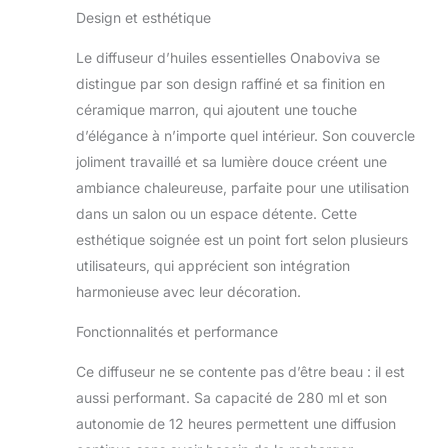
diffuseur
Design et esthétique
avec une base
d'aromathérapie
texturée imitation
à ultrasons de
Le diffuseur d’huiles essentielles Onaboviva se
noyer, s'adapte
280 ML avec
parfaitement à tout
huiles
distingue par son design raffiné et sa finition en
style décoratif.
essentielles,
céramique marron, qui ajoutent une touche
【Idéal pour une
Vaporisateur
d’élégance à n’importe quel intérieur. Son couvercle
grande pièce】
joliment travaillé et sa lumière douce créent une
Diffuseur
d'aromathérapie de
ambiance chaleureuse, parfaite pour une utilisation
grande capacité de
dans un salon ou un espace détente. Cette
280 ml, diffuseurs
esthétique soignée est un point fort selon plusieurs
parfaits pour les
utilisateurs, qui apprécient son intégration
huiles essentielles. La
harmonieuse avec leur décoration.
fonction d'arrêt
automatique vous
Fonctionnalités et performance
permet de l'utiliser la
nuit sans vous
Ce diffuseur ne se contente pas d’être beau : il est
soucier de la
surchauffe, ce qui
aussi performant. Sa capacité de 280 ml et son
assure la sécurité
autonomie de 12 heures permettent une diffusion
pour vous et votre