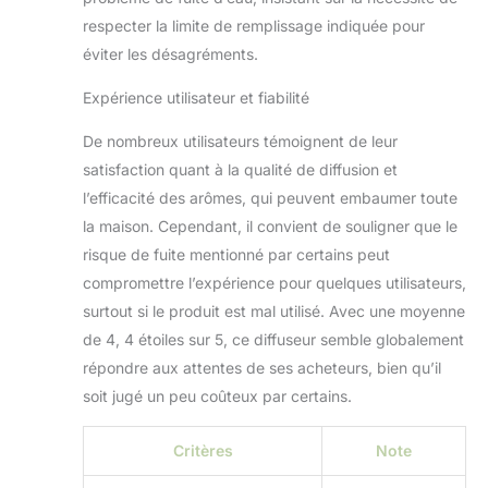
lumière de ce
respecter la limite de remplissage indiquée pour
diffuseur d'huile en
céramique
éviter les désagréments.
fonctionnent
séparément. Vous
Expérience utilisateur et fiabilité
pouvez éteindre la
De nombreux utilisateurs témoignent de leur
lumière la nuit
pendant que vous
satisfaction quant à la qualité de diffusion et
dormez. Ou utilisez
l’efficacité des arômes, qui peuvent embaumer toute
ce diffuseur comme
la maison. Cependant, il convient de souligner que le
veilleuse. C'est un
risque de fuite mentionné par certains peut
merveilleux
compagnon pour lire,
compromettre l’expérience pour quelques utilisateurs,
dormir, travailler ou
surtout si le produit est mal utilisé. Avec une moyenne
faire du yoga.
de 4, 4 étoiles sur 5, ce diffuseur semble globalement
Sécurité supérieure :
répondre aux attentes de ses acheteurs, bien qu’il
le diffuseur d'huiles
essentielles à
soit jugé un peu coûteux par certains.
ultrasons Onaboviva
est fabriqué en
Critères
Note
polypropylène de
qualité supérieure,