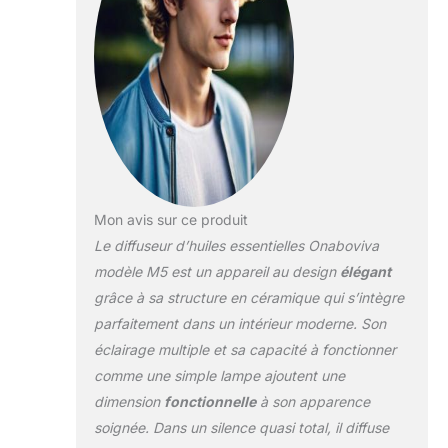
【Idéal pour une
Vaporisateur
grande pièce】
Diffuseur
d'aromathérapie de
grande capacité de
280 ml, diffuseurs
parfaits pour les
huiles essentielles. La
fonction d'arrêt
automatique vous
permet de l'utiliser la
Mon avis sur ce produit
nuit sans vous
Le diffuseur d’huiles essentielles Onaboviva
soucier de la
modèle M5 est un appareil au design
élégant
surchauffe, ce qui
grâce à sa structure en céramique qui s’intègre
assure la sécurité
pour vous et votre
parfaitement dans un intérieur moderne. Son
famille. Faible bruit et
éclairage multiple et sa capacité à fonctionner
meilleur sommeil :
comme une simple lampe ajoutent une
réglage silencieux (≤
dimension
fonctionnelle
à son apparence
18 dB), ce diffuseur
soignée. Dans un silence quasi total, il diffuse
pour la maison