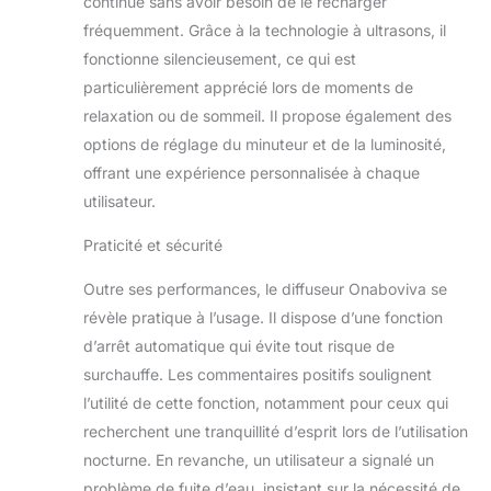
continue sans avoir besoin de le recharger
famille. Faible bruit et
fréquemment. Grâce à la technologie à ultrasons, il
meilleur sommeil :
fonctionne silencieusement, ce qui est
réglage silencieux (≤
18 dB), ce diffuseur
particulièrement apprécié lors de moments de
pour la maison
relaxation ou de sommeil. Il propose également des
fonctionne assez
options de réglage du minuteur et de la luminosité,
silencieux. Fonction
offrant une expérience personnalisée à chaque
innovante d'aide au
sommeil : la lumière
utilisateur.
s'éteint
automatiquement en
Praticité et sécurité
30 minutes. 3
Outre ses performances, le diffuseur Onaboviva se
minuteurs
d'intervalles
révèle pratique à l’usage. Il dispose d’une fonction
(1h/3h/8h). Options
d’arrêt automatique qui évite tout risque de
de mode brume
surchauffe. Les commentaires positifs soulignent
intermittent/continue.
l’utilité de cette fonction, notamment pour ceux qui
Maxium 280 ml.
Convient pour toutes
recherchent une tranquillité d’esprit lors de l’utilisation
les occasions : les
nocturne. En revanche, un utilisateur a signalé un
fonctions brume et
problème de fuite d’eau, insistant sur la nécessité de