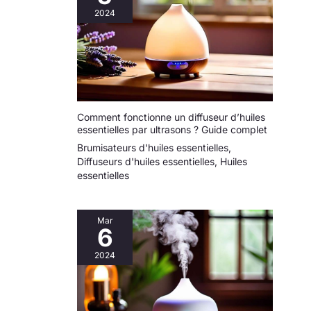
choix de cadeau idéal. Sa
2024
polyvalence, son design
élégant et ses effets
puissants en font un
cadeau unique et précieux
qui suscitera la curiosité
de tous. De plus, notre
service client convivial
garantit une expérience
fluide et une satisfaction
client.
Comment fonctionne un diffuseur d’huiles
essentielles par ultrasons ? Guide complet
Brumisateurs d'huiles essentielles
,
Diffuseurs d'huiles essentielles
,
Huiles
essentielles
Mar
6
2024