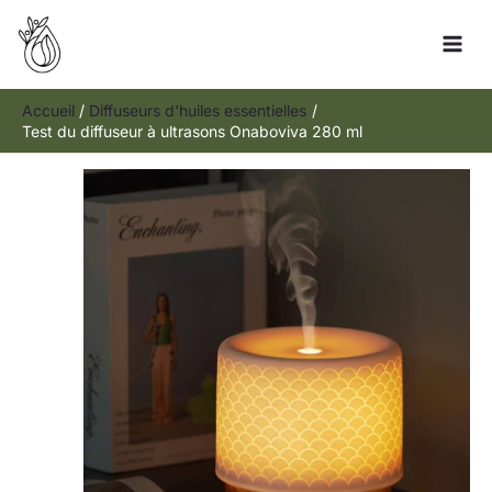
Aller
Rechercher
au
contenu
Accueil
Diffuseurs d'huiles essentielles
Test du diffuseur à ultrasons Onaboviva 280 ml