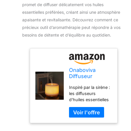
promet de diffuser délicatement vos huiles
essentielles préférées, créant ainsi une atmosphère
apaisante et revitalisante. Découvrez comment ce
précieux outil d’aromathérapie peut répondre à vos
besoins de détente et d’équilibre au quotidien.
Onaboviva
Diffuseur
d'huiles
Inspiré par la sirène :
essentielles,
les diffuseurs
diffuseur en
d'huiles essentielles
céramique pour
Onaboviva
Grands
s'inspirent de la
diffuseurs
sirène, fabriqués en
d'huiles
céramique faite à la
essentielles,
main, s'associent