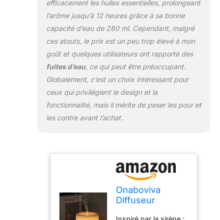
fonctionne assez
efficacement les huiles essentielles, prolongeant
silencieux. Fonction
l’arôme jusqu’à 12 heures grâce à sa bonne
innovante d'aide au
capacité d’eau de 280 ml. Cependant, malgré
sommeil : la lumière
ces atouts, le prix est un peu trop élevé à mon
s'éteint
automatiquement en
goût et quelques utilisateurs ont rapporté des
30 minutes. 3
fuites d’eau
, ce qui peut être préoccupant.
minuteurs
Globalement, c’est un choix intéressant pour
d'intervalles
ceux qui privilégient le design et la
(1h/3h/8h). Options
de mode brume
fonctionnalité, mais il mérite de peser les pour et
intermittent/continue.
les contre avant l’achat.
Maxium 280 ml.
Convient pour toutes
les occasions : les
fonctions brume et
lumière de ce
diffuseur d'huile en
céramique
Onaboviva
fonctionnent
Diffuseur
séparément. Vous
d'huiles
pouvez éteindre la
Inspiré par la sirène :