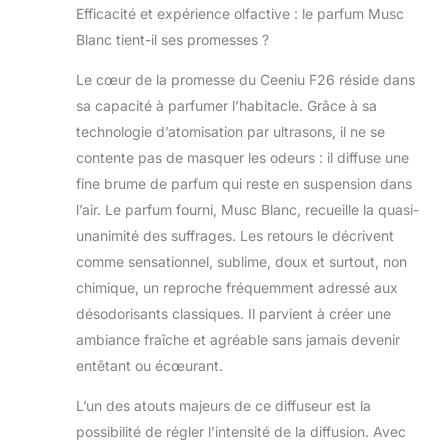
Efficacité et expérience olfactive : le parfum Musc
et américaines
Blanc tient-il ses promesses ?
FCC, garantissant
sa conformité aux
Le cœur de la promesse du Ceeniu F26 réside dans
réglementations
de sécurité. Des
sa capacité à parfumer l’habitacle. Grâce à sa
tests en
technologie d’atomisation par ultrasons, il ne se
laboratoire ont
contente pas de masquer les odeurs : il diffuse une
déterminé que la
fine brume de parfum qui reste en suspension dans
plage de
l’air. Le parfum fourni, Musc Blanc, recueille la quasi-
température
d'utilisation du
unanimité des suffrages. Les retours le décrivent
diffuseur de
comme sensationnel, sublime, doux et surtout, non
voiture est de
chimique, un reproche fréquemment adressé aux
-40°C à 70°C. Il
désodorisants classiques. Il parvient à créer une
est totalement sûr
de l'utiliser dans
ambiance fraîche et agréable sans jamais devenir
des
entêtant ou écœurant.
environnements
normaux, y
L’un des atouts majeurs de ce diffuseur est la
compris en été à
possibilité de régler l’intensité de la diffusion. Avec
l'intérieur de la