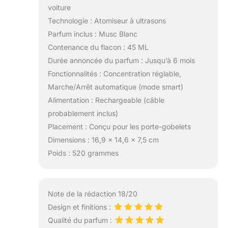
voiture
d'énergie qui peut
durer de 40 à 45
Technologie : Atomiseur à ultrasons
heures lorsqu'elle
Parfum inclus : Musc Blanc
est complètement
Contenance du flacon : 45 ML
chargée. Vous
Durée annoncée du parfum : Jusqu’à 6 mois
pouvez l'emporter
partout où vous le
Fonctionnalités : Concentration réglable,
souhaitez. Le
Marche/Arrêt automatique (mode smart)
diffuseur voiture
Alimentation : Rechargeable (câble
est conçu avec
probablement inclus)
des ports de
charge double
Placement : Conçu pour les porte-gobelets
Type-C et USB,
Dimensions : 16,9 x 14,6 x 7,5 cm
qui peuvent
Poids : 520 grammes
charger votre
téléphone et votre
"diffuseur"
simultanément.
Note de la rédaction 18/20
【Le Meilleur
Design et finitions :
Cadeau】Les
Qualité du parfum :
desodorisant