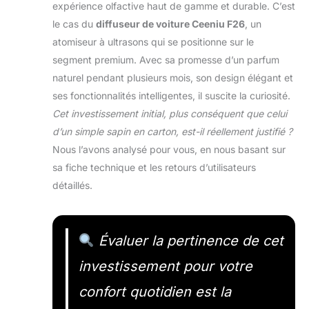
expérience olfactive haut de gamme et durable. C’est
le cas du
diffuseur de voiture Ceeniu F26
, un
atomiseur à ultrasons qui se positionne sur le
segment premium. Avec sa promesse d’un parfum
naturel pendant plusieurs mois, son design élégant et
ses fonctionnalités intelligentes, il suscite la curiosité.
Cet investissement initial, plus conséquent que celui
d’un simple sapin en carton, est-il réellement justifié ?
Nous l’avons analysé pour vous, en nous basant sur
sa fiche technique et les retours d’utilisateurs
détaillés.
Évaluer la pertinence de cet
investissement pour votre
confort quotidien est la