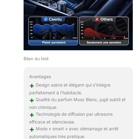
odeurs et
rafraîchissant l'air
à l'intérieur de la
voiture.
【100% Parfum
Naturel - Sûr et
Non Irritant】
Êtes-vous
toujours gêné par
Bilan du test
l'odeur piquante
des
désodorisants ?
Avantages
Le parfum du
+
Design sobre et élégant qui s’intègre
diffuseur voiture
parfaitement à l’habitacle.
Ceeniu provient
+
Qualité du parfum Musc Blanc, jugé subtil et
de ROBERTET en
France, qui fournit
non chimique.
+
des fragrances à
Technologie de diffusion par ultrasons
des marques
efficace et silencieuse.
connues telles
+
Mode « smart » avec démarrage et arrêt
que ChaneX et
automatiques très pratique.