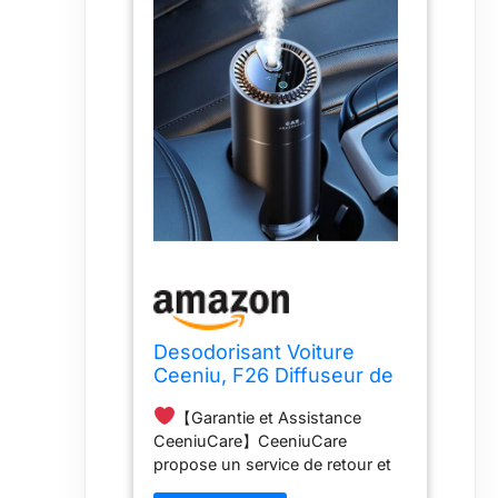
parfum, un câble
de charge de
type-c et un guide
d'utilisation.
Desodorisant Voiture
Ceeniu, F26 Diffuseur de
Voiture, Atomiseur à
【Garantie et Assistance
Ultrasons, Concentration
CeeniuCare】CeeniuCare
Réglable, Marche/Arrêt
propose un service de retour et
Automatique, Parfum
d'échange sans souci de 1 an. Si
Naturel 45 ML, Durée 6