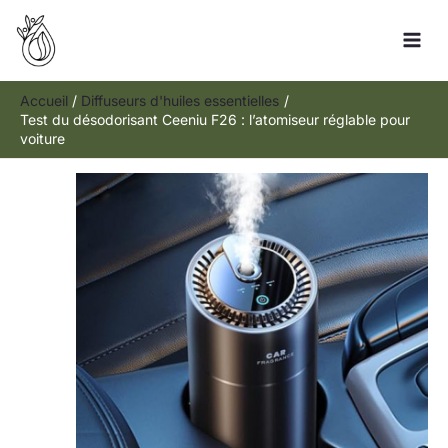
Aller
Rechercher
au
contenu
Accueil
Diffuseurs d'huiles essentielles
Test du désodorisant Ceeniu F26 : l’atomiseur réglable pour
voiture