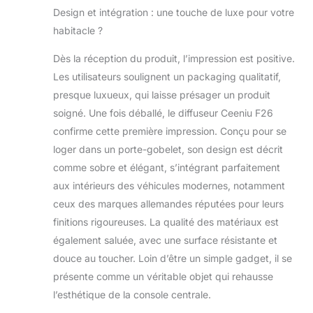
vous pouvez
Voiture de
Design et intégration : une touche de luxe pour votre
discuter avec
Musc Blanc
habitacle ?
nous directement
en cliquant sur
Dès la réception du produit, l’impression est positive.
"Poser une
Les utilisateurs soulignent un packaging qualitatif,
question sur le
produit" sur la
presque luxueux, qui laisse présager un produit
page de
soigné. Une fois déballé, le diffuseur Ceeniu F26
commande ou sur
confirme cette première impression. Conçu pour se
"Vendeur Ceeniu
loger dans un porte-gobelet, son design est décrit
FR" sur la page de
détails du produit.
comme sobre et élégant, s’intégrant parfaitement
Nous vous
aux intérieurs des véhicules modernes, notamment
fournirons une
ceux des marques allemandes réputées pour leurs
réponse amicale
finitions rigoureuses. La qualité des matériaux est
dans les 24
heures.
également saluée, avec une surface résistante et
【Absolument
douce au toucher. Loin d’être un simple gadget, il se
Sûr】Ce produit a
présente comme un véritable objet qui rehausse
obtenu les
l’esthétique de la console centrale.
certifications
européennes CE