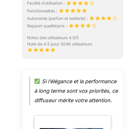
voiture Ceeniu ont
Facilité d’utilisation :
un corps en
Fonctionnalités :
alliage
Autonomie (parfum et batterie) :
d'aluminium tout-
Rapport qualité/prix :
en-un et une
interface de
Notes des utilisateurs 4.5/5
surface de miroir
Note de 4.5 pour 3046 utilisateurs
poli. Si vous
recherchez un
cadeau pour un
ami qui aime les
voitures, la
technologie et les
Si l’élégance et la performance
parfums, le
diffuseur de
à long terme sont vos priorités, ce
voiture Ceeniu est
votre meilleur
diffuseur mérite votre attention.
choix. Ce coffret-
cadeau comprend
un désodorisant
voiture, 45 ml de