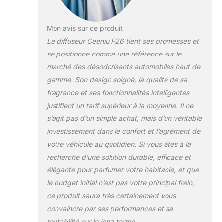
l'utiliser dans des
environnements normaux, y
compris en été à l'intérieur de la
Mon avis sur ce produit
voiture.
【45 ml de Parfum -
Le diffuseur Ceeniu F26 tient ses promesses et
Longue Durée】Fatigué des
se positionne comme une référence sur le
désodorisant voiture qui ne
durent que deux semaines ? Le
marché des désodorisants automobiles haut de
diffuseur de voiture Ceeniu a une
gamme. Son design soigné, la qualité de sa
grande capacité de 45 ml de
fragrance et ses fonctionnalités intelligentes
parfum qui peut durer 120 jours
justifient un tarif supérieur à la moyenne. Il ne
sans remplacement. (Basé sur
des données expérimentales : en
s’agit pas d’un simple achat, mais d’un véritable
supposant une utilisation de 7
investissement dans le confort et l’agrément de
heures par semaine en mode
votre véhicule au quotidien. Si vous êtes à la
intelligent.)
【3 Modes -
recherche d’une solution durable, efficace et
Personnalisez Votre Expérience
de Parfum】Les désodorisants
élégante pour parfumer votre habitacle, et que
de voiture Ceeniu ont 3 modes :
le budget initial n’est pas votre principal frein,
LUMIÈRE, FORT et INTELLIGENT.
ce produit saura très certainement vous
Réglez l'intensité du parfum
convaincre par ses performances et sa
selon vos besoins.
rentabilité sur le long terme.
【Allumage/Arrêt Automatique -