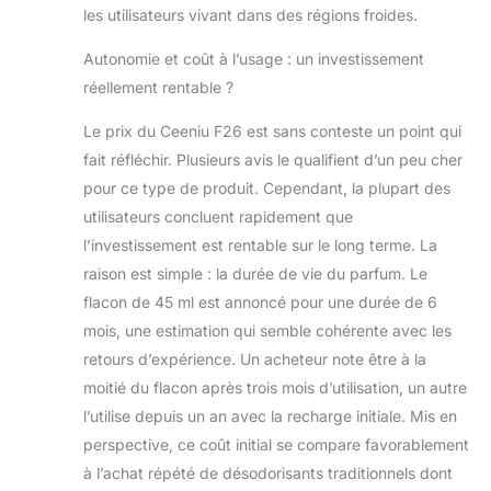
Ceeniu est équipé
les utilisateurs vivant dans des régions froides.
d'une puce
intelligente de
Autonomie et coût à l’usage : un investissement
haute technologie
réellement rentable ?
qui peut détecter
les vibrations du
Le prix du Ceeniu F26 est sans conteste un point qui
véhicule et
fait réfléchir. Plusieurs avis le qualifient d’un peu cher
activer/désactiver
automatiquement
pour ce type de produit. Cependant, la plupart des
en mode
utilisateurs concluent rapidement que
intelligent.
l’investissement est rentable sur le long terme. La
Lorsque le
raison est simple : la durée de vie du parfum. Le
véhicule s'arrête
pendant 7
flacon de 45 ml est annoncé pour une durée de 6
minutes, le
mois, une estimation qui semble cohérente avec les
desodorisant
retours d’expérience. Un acheteur note être à la
voiture passe en
moitié du flacon après trois mois d’utilisation, un autre
mode veille et se
met
l’utilise depuis un an avec la recharge initiale. Mis en
automatiquement
perspective, ce coût initial se compare favorablement
en marche
à l’achat répété de désodorisants traditionnels dont
lorsque le véhicule