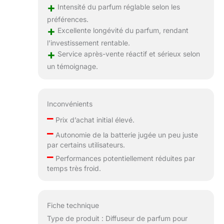
GuerlaiX. Il a été
+
Intensité du parfum réglable selon les
certifié par SGS
préférences.
pour une
+
Excellente longévité du parfum, rendant
utilisation sûre
pendant la
l’investissement rentable.
+
grossesse et
Service après-vente réactif et sérieux selon
l'enfance. Seuls
un témoignage.
des ingrédients de
qualité supérieure
peuvent offrir une
Inconvénients
expérience de
–
parfum ultime.
Prix d’achat initial élevé.
【Batterie Intégrée
–
Autonomie de la batterie jugée un peu juste
- Ports de Charge
par certains utilisateurs.
Doubles】La
–
Performances potentiellement réduites par
version améliorée
temps très froid.
du diffuseur de
voiture intelligent
Ceeniu dispose
d'une batterie
Fiche technique
intégrée à
Type de produit : Diffuseur de parfum pour
économie