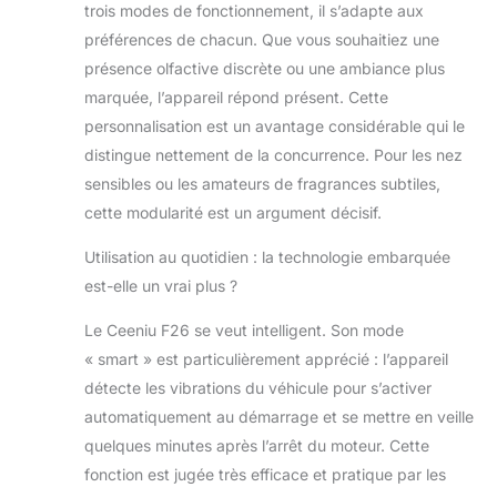
trois modes de fonctionnement, il s’adapte aux
voiture.
【45
ml de Parfum -
préférences de chacun. Que vous souhaitiez une
Longue Durée】
présence olfactive discrète ou une ambiance plus
Fatigué des
marquée, l’appareil répond présent. Cette
désodorisant
personnalisation est un avantage considérable qui le
voiture qui ne
distingue nettement de la concurrence. Pour les nez
durent que deux
semaines ? Le
sensibles ou les amateurs de fragrances subtiles,
diffuseur de
cette modularité est un argument décisif.
voiture Ceeniu a
une grande
Utilisation au quotidien : la technologie embarquée
capacité de 45 ml
est-elle un vrai plus ?
de parfum qui
peut durer 120
Le Ceeniu F26 se veut intelligent. Son mode
jours sans
« smart » est particulièrement apprécié : l’appareil
remplacement.
détecte les vibrations du véhicule pour s’activer
(Basé sur des
données
automatiquement au démarrage et se mettre en veille
expérimentales :
quelques minutes après l’arrêt du moteur. Cette
en supposant une
fonction est jugée très efficace et pratique par les
utilisation de 7