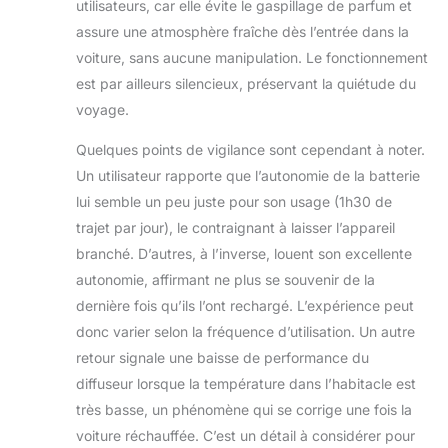
utilisateurs, car elle évite le gaspillage de parfum et
heures par
semaine en mode
assure une atmosphère fraîche dès l’entrée dans la
intelligent.)
【3
voiture, sans aucune manipulation. Le fonctionnement
Modes -
est par ailleurs silencieux, préservant la quiétude du
Personnalisez
voyage.
Votre Expérience
de Parfum】Les
Quelques points de vigilance sont cependant à noter.
désodorisants de
Un utilisateur rapporte que l’autonomie de la batterie
voiture Ceeniu ont
3 modes :
lui semble un peu juste pour son usage (1h30 de
LUMIÈRE, FORT et
trajet par jour), le contraignant à laisser l’appareil
INTELLIGENT.
branché. D’autres, à l’inverse, louent son excellente
Réglez l'intensité
autonomie, affirmant ne plus se souvenir de la
du parfum selon
vos besoins.
dernière fois qu’ils l’ont rechargé. L’expérience peut
【Allumage/Arrêt
donc varier selon la fréquence d’utilisation. Un autre
Automatique -
retour signale une baisse de performance du
Pas Besoin
diffuseur lorsque la température dans l’habitacle est
d'Opération
Manuelle】Le
très basse, un phénomène qui se corrige une fois la
diffuseur voiture
voiture réchauffée. C’est un détail à considérer pour