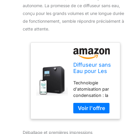
autonome. La promesse de ce diffuseur sans eau,
conçu pour les grands volumes et une longue durée
de fonctionnement, semble répondre précisément à
cette attente.
Diffuseur sans
Eau pour Les
huiles
Technologie
essentielles,
d'atomisation par
Bouteille d'huile
condensation : la
de 300 ML,
machine à air
Longue durée
parfumée
de Vie,
professionnelle
Couverture
Cavir adopte une
jusqu'à 2000
technologie unique
FT carrés de
Déballage et premières impressions
de pulvérisation par
Parfum, Peut