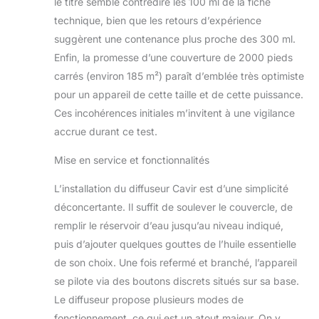
le titre semble contredire les 100 ml de la fiche
【Parfum dans
technique, bien que les retours d’expérience
chaque coin】 La
technologie unique
suggèrent une contenance plus proche des 300 ml.
est utilisée pour
Enfin, la promesse d’une couverture de 2000 pieds
diffuser directement
carrés (environ 185 m²) paraît d’emblée très optimiste
l'huile essentielle,
pour un appareil de cette taille et de cette puissance.
ce qui évite la
dilution de l'eau et
Ces incohérences initiales m’invitent à une vigilance
d'autres liquides, de
accrue durant ce test.
sorte que le parfum
libéré par la
Mise en service et fonctionnalités
machine à parfum
Calwell est plus pur.
L’installation du diffuseur Cavir est d’une simplicité
Grâce au ventilateur
déconcertante. Il suffit de soulever le couvercle, de
interne et au mode
remplir le réservoir d’eau jusqu’au niveau indiqué,
de travail
puis d’ajouter quelques gouttes de l’huile essentielle
personnalisé, vous
pouvez pénétrer
de son choix. Une fois refermé et branché, l’appareil
votre parfum
se pilote via des boutons discrets situés sur sa base.
préféré dans
Le diffuseur propose plusieurs modes de
n'importe quel coin
fonctionnement, ce qui est un atout majeur. On y