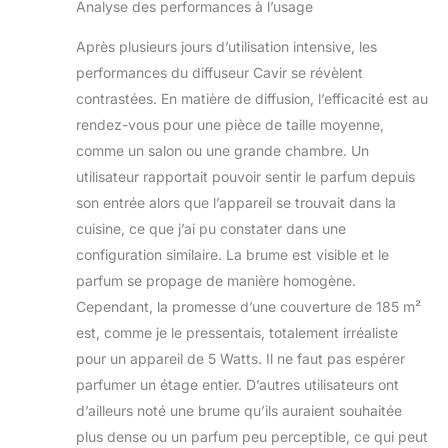
Analyse des performances à l’usage
technologie
spéciale de
Après plusieurs jours d’utilisation intensive, les
pulvérisation par
performances du diffuseur Cavir se révèlent
condensation pour
contrastées. En matière de diffusion, l’efficacité est au
élargir le parfum et
éviter la dilution de
rendez-vous pour une pièce de taille moyenne,
l'huile essentielle
comme un salon ou une grande chambre. Un
par l'eau. Cela vous
utilisateur rapportait pouvoir sentir le parfum depuis
permet de sentir le
son entrée alors que l’appareil se trouvait dans la
parfum le plus réel.
Contrairement à la
cuisine, ce que j’ai pu constater dans une
machine
configuration similaire. La brume est visible et le
d'aromathérapie
parfum se propage de manière homogène.
traditionnelle, vous
Cependant, la promesse d’une couverture de 185 m²
n'avez pas besoin
d'ajouter de l'huile
est, comme je le pressentais, totalement irréaliste
essentielle tous les
pour un appareil de 5 Watts. Il ne faut pas espérer
jours et de nettoyer
parfumer un étage entier. D’autres utilisateurs ont
le liquide résiduel
d’ailleurs noté une brume qu’ils auraient souhaitée
tous les jours. Ainsi,
plus dense ou un parfum peu perceptible, ce qui peut
vous pouvez vivre