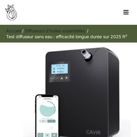
Aller
Rechercher
au
contenu
Accueil
Diffuseurs d'huiles essentielles
Test diffuseur sans eau : efficacité longue durée sur 2025 ft²