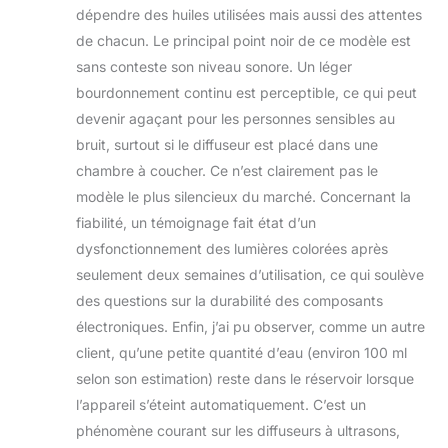
un environnement
dépendre des huiles utilisées mais aussi des attentes
d'aromathérapie
de chacun. Le principal point noir de ce modèle est
sain et sûr.
sans conteste son niveau sonore. Un léger
【Choisir la bonne
bourdonnement continu est perceptible, ce qui peut
huile essentielle】
L'efficacité de la
devenir agaçant pour les personnes sensibles au
diffusion des
bruit, surtout si le diffuseur est placé dans une
odeurs de votre
chambre à coucher. Ce n’est clairement pas le
machine
modèle le plus silencieux du marché. Concernant la
d'aromathérapie
dépend en grande
fiabilité, un témoignage fait état d’un
partie des huiles
dysfonctionnement des lumières colorées après
essentielles
seulement deux semaines d’utilisation, ce qui soulève
utilisées. Si vous ne
des questions sur la durabilité des composants
savez pas si vos
huiles sont
électroniques. Enfin, j’ai pu observer, comme un autre
compatibles avec
client, qu’une petite quantité d’eau (environ 100 ml
notre machine,
selon son estimation) reste dans le réservoir lorsque
contactez-nous.
l’appareil s’éteint automatiquement. C’est un
phénomène courant sur les diffuseurs à ultrasons,