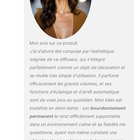
n'importe quel coin
de votre pièce.
Améliorez la qualité
de l'air dans votre
maison en couvrant
les odeurs telles
que les animaux
Mon avis sur ce produit
domestiques et les
J’ai d’abord été conquise par l’esthétique
cigarettes. Laissez
soignée de ce diffuseur, qui s’intègre
votre famille
parfaitement comme un objet de décoration et
ressentir chaque
jour l'odeur des
se révèle très simple d’utilisation. Il parfume
hôtels de luxe.
efficacement les grands volumes, et ses
【Parfum dans
fonctions d’éclairage et d’arrêt automatique
chaque coin】 La
sont de vrais plus au quotidien. Mon bilan est
technologie unique
toutefois en demi-teinte : son
bourdonnement
est utilisée pour
diffuser directement
permanent
le rend difficilement supportable
l'huile essentielle,
dans un environnement calme et sa fiabilité me
ce qui évite la
questionne, ayant moi-même constaté une
dilution de l'eau et