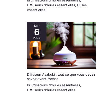
Brumisateurs d'huiles essentielles
,
sain et sûr.
Diffuseurs d'huiles essentielles
,
Huiles
【Choisir la bonne
essentielles
huile essentielle】
L'efficacité de la
diffusion des
Mar
odeurs de votre
6
machine
2024
d'aromathérapie
dépend en grande
partie des huiles
essentielles
utilisées. Si vous ne
savez pas si vos
huiles sont
compatibles avec
Diffuseur Asakuki : tout ce que vous devez
savoir avant l’achat
notre machine,
contactez-nous.
Brumisateurs d'huiles essentielles
,
Diffuseurs d'huiles essentielles