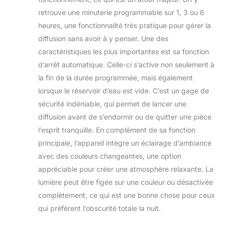
de votre pièce. Dès
que vous entrez
retrouve une minuterie programmable sur 1, 3 ou 6
dans la porte, vous
heures, une fonctionnalité très pratique pour gérer la
pouvez sentir le
diffusion sans avoir à y penser. Une des
souffle agréable.
caractéristiques les plus importantes est sa fonction
Contrôle de
d’arrêt automatique. Celle-ci s’active non seulement à
l'application mobile,
facile à utiliser : la
la fin de la durée programmée, mais également
machine à parfum
lorsque le réservoir d’eau est vide. C’est un gage de
intelligente utilise
sécurité indéniable, qui permet de lancer une
une application
diffusion avant de s’endormir ou de quitter une pièce
spéciale pour le
contrôle. Vous
l’esprit tranquille. En complément de sa fonction
pouvez voir
principale, l’appareil intègre un éclairage d’ambiance
intuitivement le
avec des couleurs changeantes, une option
mode de
appréciable pour créer une atmosphère relaxante. La
fonctionnement de
la machine et régler
lumière peut être figée sur une couleur ou désactivée
et ajuster le temps
complètement, ce qui est une bonne chose pour ceux
de travail. Naturel,
qui préfèrent l’obscurité totale la nuit.
sain et sûr : Cavir
utilise une