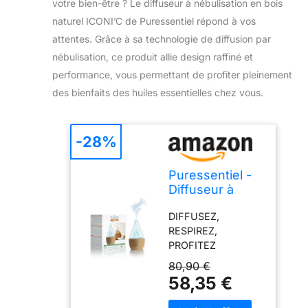
votre bien-être ? Le diffuseur à nébulisation en bois
naturel ICONI’C de Puressentiel répond à vos
attentes. Grâce à sa technologie de diffusion par
nébulisation, ce produit allie design raffiné et
performance, vous permettant de profiter pleinement
des bienfaits des huiles essentielles chez vous.
-28%
Puressentiel -
Diffuseur à
Nébulisation en
DIFFUSEZ,
Bois Naturel
RESPIREZ,
ICONI'C, Blanc
PROFITEZ
et Bois, 1 Unité
pleinement des
(Lot de 1)
80,90 €
bienfaits des huiles
58,35 €
essentielles Ce
diffuseur