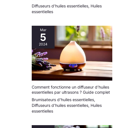
pas à nous contacter si
vous avez des questions
Diffuseurs d'huiles essentielles
,
Huiles
sur votre achat. Si vous
essentielles
avez reçu notre produit est
endommagé ou toute autre
question, veuillez nous
contacter pour
Mar
remboursement ou
5
remplacement. Ajouter au
panier plus besoin de se
soucier de choisir des
2024
cadeaux!!!
Comment fonctionne un diffuseur d’huiles
essentielles par ultrasons ? Guide complet
Brumisateurs d'huiles essentielles
,
Diffuseurs d'huiles essentielles
,
Huiles
essentielles