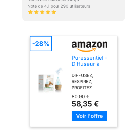
Note de 4.1 pour 290 utilisateurs
-28%
Puressentiel -
Diffuseur à
Nébulisation en
DIFFUSEZ,
Bois Naturel
RESPIREZ,
ICONI'C, Blanc
PROFITEZ
et Bois, 1 Unité
pleinement des
(Lot de 1)
80,90 €
bienfaits des huiles
58,35 €
essentielles Ce
diffuseur
d'aromathérapie
utilise le principe de
la nébulisation, qui