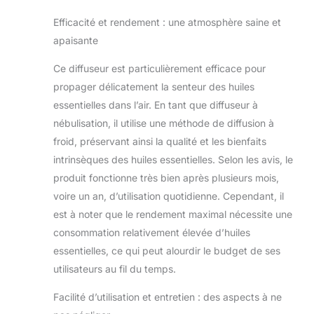
maison ou bureau 2
MODES DE
Efficacité et rendement : une atmosphère saine et
DIFFUSION: en
apaisante
"bas débit", pour
vos petites pièces
Ce diffuseur est particulièrement efficace pour
jusqu'à 60 m²
propager délicatement la senteur des huiles
environ, et en "haut
essentielles dans l’air. En tant que diffuseur à
débit" pour vos
grandes surfaces,
nébulisation, il utilise une méthode de diffusion à
de 100 à 120 m².
froid, préservant ainsi la qualité et les bienfaits
Pour adapter au
intrinsèques des huiles essentielles. Selon les avis, le
mieux l'intensité de
produit fonctionne très bien après plusieurs mois,
la diffusion d'huile
essentielle ECO
voire un an, d’utilisation quotidienne. Cependant, il
MATERIAUX:
est à noter que le rendement maximal nécessite une
principalement
consommation relativement élevée d’huiles
composé de
essentielles, ce qui peut alourdir le budget de ses
matériaux nobles et
utilisateurs au fil du temps.
durables (bois
d'Hévéa, verre
Facilité d’utilisation et entretien : des aspects à ne
soufflé). Dispose
d'une douce