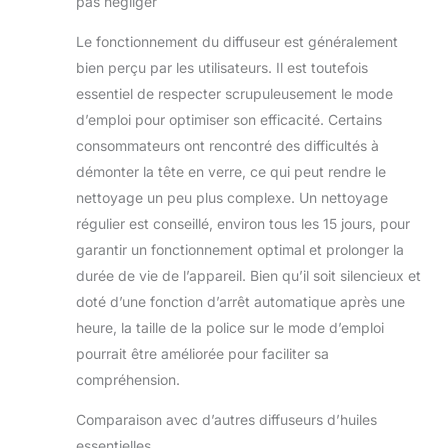
pas négliger
séquence
lumineuse qui vous
Le fonctionnement du diffuseur est généralement
accompagne
bien perçu par les utilisateurs. Il est toutefois
durant la diffusion
essentiel de respecter scrupuleusement le mode
avec élégance pour
d’emploi pour optimiser son efficacité. Certains
votre maison
consommateurs ont rencontré des difficultés à
CADEAU IDEAL :
Choix de cadeau
démonter la tête en verre, ce qui peut rendre le
parfait, ce diffuseur
nettoyage un peu plus complexe. Un nettoyage
d'aromathérapie
régulier est conseillé, environ tous les 15 jours, pour
permettra d'assainir
garantir un fonctionnement optimal et prolonger la
une pièce, améliorer
le confort
durée de vie de l’appareil. Bien qu’il soit silencieux et
respiratoire, lutter
doté d’une fonction d’arrêt automatique après une
contre le stress et
heure, la taille de la police sur le mode d’emploi
les troubles du
pourrait être améliorée pour faciliter sa
sommeil selon les
huiles essentielles
compréhension.
choisies
Comparaison avec d’autres diffuseurs d’huiles
essentielles