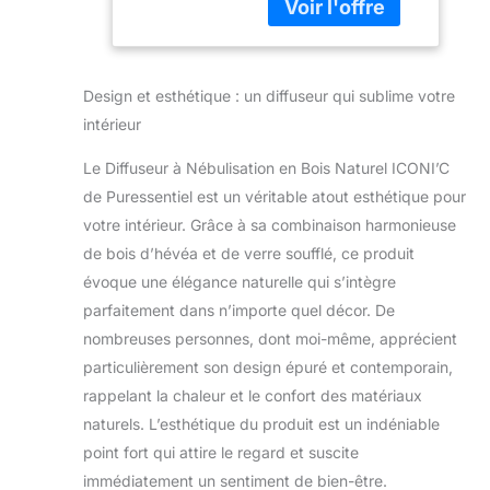
d'aromathérapie
utilise le principe de
la nébulisation, qui
permet de
Design et esthétique : un diffuseur qui sublime votre
conserver le
intérieur
meilleur des
propriétés des
Le Diffuseur à Nébulisation en Bois Naturel ICONI’C
huiles essentielles
de Puressentiel est un véritable atout esthétique pour
PRATIQUE AVEC
ARRET
votre intérieur. Grâce à sa combinaison harmonieuse
AUTOMATIQUE:
de bois d’hévéa et de verre soufflé, ce produit
diffuseur d'huile
évoque une élégance naturelle qui s’intègre
essentielle en verre
parfaitement dans n’importe quel décor. De
et bois silencieux et
sécurisé. Minuterie
nombreuses personnes, dont moi-même, apprécient
incorporée dès la
particulièrement son design épuré et contemporain,
mise en fonction de
rappelant la chaleur et le confort des matériaux
l’appareil avec arrêt
naturels. L’esthétique du produit est un indéniable
automatique au
bout d’une heure.
point fort qui attire le regard et suscite
Adapté pour votre
immédiatement un sentiment de bien-être.