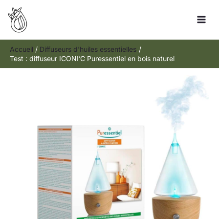
Aller
Rechercher
au
contenu
Accueil
Diffuseurs d'huiles essentielles
Test : diffuseur ICONI’C Puressentiel en bois naturel