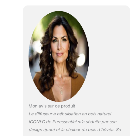
permet de
conserver le
meilleur des
propriétés des
huiles essentielles
PRATIQUE AVEC
ARRET
AUTOMATIQUE:
diffuseur d'huile
essentielle en verre
et bois silencieux et
sécurisé. Minuterie
incorporée dès la
mise en fonction de
l’appareil avec arrêt
automatique au
Mon avis sur ce produit
bout d’une heure.
Le diffuseur à nébulisation en bois naturel
Adapté pour votre
maison ou bureau 2
ICONI’C de Puressentiel m’a séduite par son
MODES DE
design épuré et la chaleur du bois d’hévéa. Sa
DIFFUSION: en