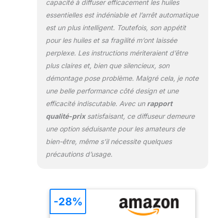
capacité à diffuser efficacement les huiles
"bas débit", pour
essentielles est indéniable et l’arrêt automatique
vos petites pièces
jusqu'à 60 m²
est un plus intelligent. Toutefois, son appétit
environ, et en "haut
pour les huiles et sa fragilité m’ont laissée
débit" pour vos
perplexe. Les instructions mériteraient d’être
grandes surfaces,
plus claires et, bien que silencieux, son
de 100 à 120 m².
Pour adapter au
démontage pose problème. Malgré cela, je note
mieux l'intensité de
une belle performance côté design et une
la diffusion d'huile
efficacité indiscutable. Avec un
rapport
essentielle ECO
qualité-prix
satisfaisant, ce diffuseur demeure
MATERIAUX:
principalement
une option séduisante pour les amateurs de
composé de
bien-être, même s’il nécessite quelques
matériaux nobles et
précautions d’usage.
durables (bois
d'Hévéa, verre
soufflé). Dispose
d'une douce
-28%
séquence
lumineuse qui vous