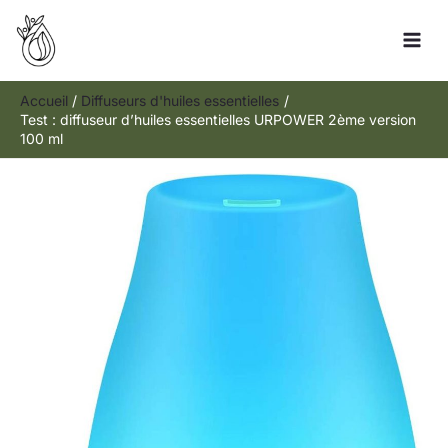
Aller
Rechercher
au
contenu
Accueil
Diffuseurs d'huiles essentielles
Test : diffuseur d’huiles essentielles URPOWER 2ème version
100 ml