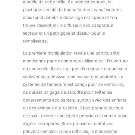
pures avec aucun
modèle de cette taille. Au premier contact, le
corrosivité, huiles
plastique semble de bonne facture, sans fioritures
essentielles à
mais fonctionnel. Le déballage est rapide et l’on
ultrasons aroma
trouve l’essentiel : le diffuseur, son adaptateur
diffuser est sûr et
ne pas nuire à
secteur et un petit gobelet doseur pour le
l’huile essentielle de
remplissage.
tous les ingrédients
La sortie ne devrait
La première manipulation révèle une particularité
pas être inséré le
mentionnée par de nombreux utilisateurs : l’ouverture
cordon qui est
du couvercle. Il ne s’agit pas d’un simple capuchon à
supérieure à la
tension maximale.
soulever ou à dévisser comme sur une bouteille. Le
Défendez-vous
système de fermeture est conçu pour se verrouiller,
contre l’air sec. Cet
ce qui est un gage de sécurité pour éviter les
humidificateur à
déversements accidentels, surtout avec des enfants
vapeur fraîche
ou des animaux à proximité. Il faut prendre le coup
élégant ajoute une
humidité dans l’air
de main, exercer une légère pression et tourner pour
pour éliminer la
aligner les repères. Si les premières tentatives
sécheresse et aider
peuvent sembler un peu difficiles, le mécanisme
avec votre peau