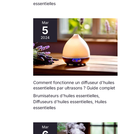
design compact et à son
essentielles
qui suscitera la curiosité de tous. De plus, notre
alimentation USB.
service client convivial garantit une expérience fluide
et une satisfaction client.
Mar
5
2024
Comment fonctionne un diffuseur d’huiles
essentielles par ultrasons ? Guide complet
Brumisateurs d'huiles essentielles
,
Diffuseurs d'huiles essentielles
,
Huiles
essentielles
Mar