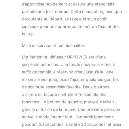
s’apprivoise rapidement et assure une étanchéité
gercée sèche, les
lèvres gercées et
parfaite une fois refermé. Cette conception, bien que
les sinus secs.
déroutante au départ, se révèle être un choix
Ajouter une goutte
judicieux pour un appareil contenant de l’eau et des
de votre huile
huiles.
essentielle préférée
pour donner à votre
Mise en service et fonctionnalités
pièce un agréable
parfum.
L’utilisation du diffuseur URPOWER est d’une
Caractéristiques
simplicité enfantine. Une fois le couvercle retiré, il
comprennent 7
lampes changeant
suffit de remplir le réservoir d’eau jusqu’à la ligne
de couleur pour
maximale indiquée, puis d’ajouter quelques gouttes
votre choix,
de son huile essentielle favorite. Deux boutons
veilleuse,
discrets en façade contrôlent l’ensemble des
programmable
sur/hors cycles et
fonctions. Le bouton de gauche, marqué « Mist »,
auto shut-off.once,
gère la diffusion de la brume. Une première pression
que l’eau s’épuise, il
active le mode intermittent : l’appareil fonctionne
wil be arrêt
pendant 30 secondes, s’arrête 30 secondes, et ainsi
automatique afin de