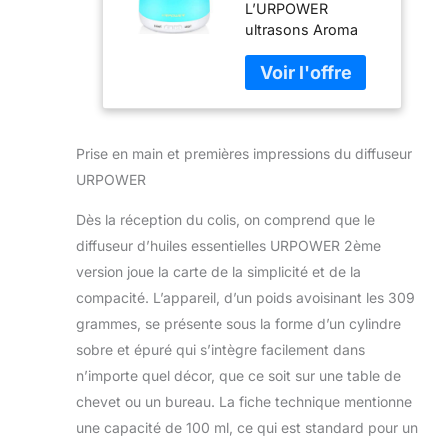
L’URPOWER
essentielles,
ultrasons Aroma
100Ml parfum
diffuseur d’huiles
huile
essentielles est une
essentielle
version améliorée.
brume fraîche
La 2ème génération
produit plus de
Prise en main et premières impressions du diffuseur
brouillard que la
vieille version. Un
URPOWER
moyen idéal pour
ajouter de l’air
Dès la réception du colis, on comprend que le
humide et
diffuseur d’huiles essentielles URPOWER 2ème
confortable pour
version joue la carte de la simplicité et de la
petites chambres à
compacité. L’appareil, d’un poids avoisinant les 309
coucher, une
chambre d’hôtel,
grammes, se présente sous la forme d’un cylindre
dessus de table et
sobre et épuré qui s’intègre facilement dans
même des cabines
n’importe quel décor, que ce soit sur une table de
de travail S’il vous
chevet ou un bureau. La fiche technique mentionne
plaît utiliser 100 %
une capacité de 100 ml, ce qui est standard pour un
d’huiles essentielles