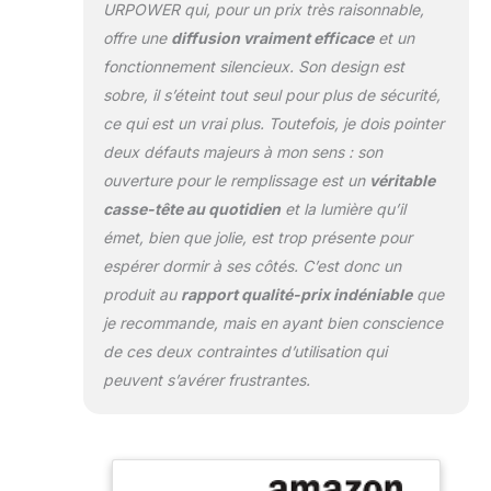
URPOWER qui, pour un prix très raisonnable,
diffuser est sûr et
offre une
diffusion vraiment efficace
et un
ne pas nuire à
l’huile essentielle de
fonctionnement silencieux. Son design est
tous les ingrédients
sobre, il s’éteint tout seul pour plus de sécurité,
La sortie ne devrait
ce qui est un vrai plus. Toutefois, je dois pointer
pas être inséré le
deux défauts majeurs à mon sens : son
cordon qui est
ouverture pour le remplissage est un
véritable
supérieure à la
tension maximale.
casse-tête au quotidien
et la lumière qu’il
Défendez-vous
émet, bien que jolie, est trop présente pour
contre l’air sec. Cet
espérer dormir à ses côtés. C’est donc un
humidificateur à
produit au
rapport qualité-prix indéniable
que
vapeur fraîche
élégant ajoute une
je recommande, mais en ayant bien conscience
humidité dans l’air
de ces deux contraintes d’utilisation qui
pour éliminer la
peuvent s’avérer frustrantes.
sécheresse et aider
avec votre peau
gercée sèche, les
lèvres gercées et
les sinus secs.