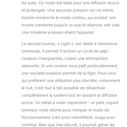
protéger l’appareil
de suite. Ce mode est idéal pour une diffusion douce
Contenu : 100ml,
et prolongée. Une seconde pression sur ce même
matériel : PP dur en
bouton enclenche le mode continu, qui produit une
plastique, temps de
brume constante jusqu’à ce que le réservoir soit vide.
travail : jusqu'à 6
heures, réglable
Une troisième pression éteint l’appareil.
deux paramètres de
Le second bouton, « Light », est dédié à l’ambiance
brume : en continu
et par intermittence,
lumineuse. Il permet d’activer un cycle de sept
fonctionnement
couleurs changeantes, créant une atmosphère
silencieux
relaxante. Si une couleur vous plaît particulièrement,
n’interfère pas avec
une nouvelle pression permet de la figer. Pour ceux
votre sommeil.
qui préfèrent une utilisation plus discrète, notamment
la nuit, il est tout à fait possible de désactiver
complètement la lumière tout en laissant la diffusion
active. Un détail à noter cependant : un petit voyant
lumineux reste allumé pour indiquer le mode de
fonctionnement (vert pour intermittent, rouge pour
continu). Bien que très discret, il pourrait gêner les