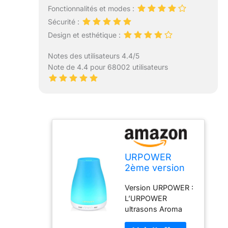
Fonctionnalités et modes :
Sécurité :
Design et esthétique :
Notes des utilisateurs 4.4/5
Note de 4.4 pour 68002 utilisateurs
URPOWER
2ème version
diffuseur
Version URPOWER :
d’huiles
L’URPOWER
essentielles,
ultrasons Aroma
100Ml parfum
diffuseur d’huiles
huile