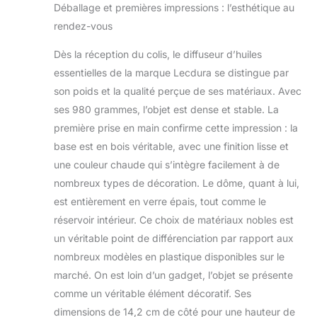
Déballage et premières impressions : l’esthétique au
bois par des
en bois,
artisans avec plus
minuterie
rendez-vous
de 20 ans
d'arrêt
d'expérience. Le
automatique,
Dès la réception du colis, le diffuseur d’huiles
diffuseur en verre
luminosité
essentielles de la marque Lecdura se distingue par
n'absorbe pas les
réglable
son poids et la qualité perçue de ses matériaux. Avec
huiles essentielles
ses 980 grammes, l’objet est dense et stable. La
pour garantir que
l'ingrédient naturel
première prise en main confirme cette impression : la
des huiles
base est en bois véritable, avec une finition lisse et
essentielles reste
une couleur chaude qui s’intègre facilement à de
optimal, n'a pas
nombreux types de décoration. Le dôme, quant à lui,
d'odeur
est entièrement en verre épais, tout comme le
désagréable
comme d'autres
réservoir intérieur. Ce choix de matériaux nobles est
diffuseurs
un véritable point de différenciation par rapport aux
d'aromathérapie en
nombreux modèles en plastique disponibles sur le
plastique, pas de
marché. On est loin d’un gadget, l’objet se présente
réservoir d'eau
odorante et il vous
comme un véritable élément décoratif. Ses
apporte une
dimensions de 14,2 cm de côté pour une hauteur de