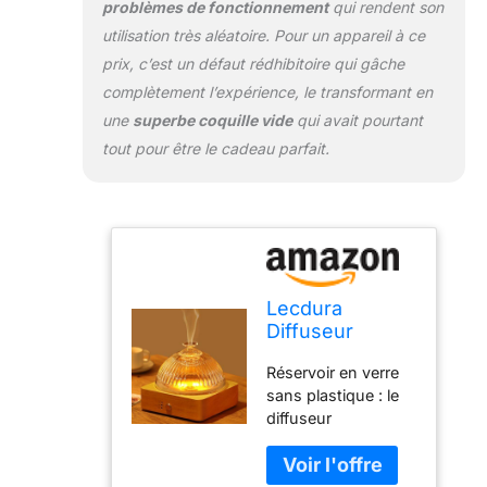
problèmes de fonctionnement
qui rendent son
une lumière chaude
de flamme. Une
utilisation très aléatoire. Pour un appareil à ce
excellente veilleuse
prix, c’est un défaut rédhibitoire qui gâche
pour vous dans
complètement l’expérience, le transformant en
l'obscurité.
une
superbe coquille vide
qui avait pourtant
L'utilisation de ce
diffuseur en verre
tout pour être le cadeau parfait.
2-3 heures avant
d'aller au lit aide à
détendre le corps,
créer une
atmosphère, une
méditation qui
apaise tous vos
Lecdura
sens. Luminosité à
Diffuseur
intensité variable :
d'huiles
Réservoir en verre
notre diffuseur d'air
essentielles
sans plastique : le
chaud pour
dôme en verre
diffuseur
chambre à coucher
de 200 ml,
d'aromathérapie en
peut régler la
diffuseurs
verre Lecdura est
luminosité
d'arômes à
fabriqué en verre