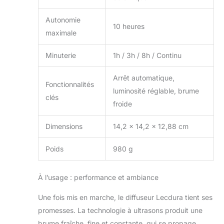
lisse, libère
Autonomie
parfaitement les
10 heures
ingrédients
maximale
contenus dans les
huiles essentielles,
Minuterie
1h / 3h / 8h / Continu
sans résidus
d'huiles essentielles
Arrêt automatique,
dans le réservoir en
Fonctionnalités
luminosité réglable, brume
verre, ce qui le rend
clés
froide
facile à nettoyer
Dimensions
14,2 x 14,2 x 12,88 cm
Poids
980 g
À l’usage : performance et ambiance
Une fois mis en marche, le diffuseur Lecdura tient ses
promesses. La technologie à ultrasons produit une
brume fraîche, fine et constante, qui se propage