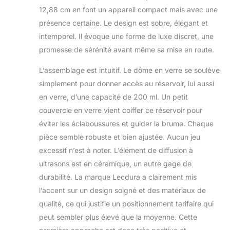
expérience
12,88 cm en font un appareil compact mais avec une
d'aromathérapie
présence certaine. Le design est sobre, élégant et
saine et
confortable.
intemporel. Il évoque une forme de luxe discret, une
Lumière chaude :
promesse de sérénité avant même sa mise en route.
les diffuseurs
d'huiles essentielles
L’assemblage est intuitif. Le dôme en verre se soulève
en verre pour la
simplement pour donner accès au réservoir, lui aussi
maison émettent
en verre, d’une capacité de 200 ml. Un petit
une lumière chaude
couvercle en verre vient coiffer ce réservoir pour
de flamme. Une
excellente veilleuse
éviter les éclaboussures et guider la brume. Chaque
pour vous dans
pièce semble robuste et bien ajustée. Aucun jeu
l'obscurité.
excessif n’est à noter. L’élément de diffusion à
L'utilisation de ce
ultrasons est en céramique, un autre gage de
diffuseur en verre
2-3 heures avant
durabilité. La marque Lecdura a clairement mis
d'aller au lit aide à
l’accent sur un design soigné et des matériaux de
détendre le corps,
qualité, ce qui justifie un positionnement tarifaire qui
créer une
peut sembler plus élevé que la moyenne. Cette
atmosphère, une
méditation qui