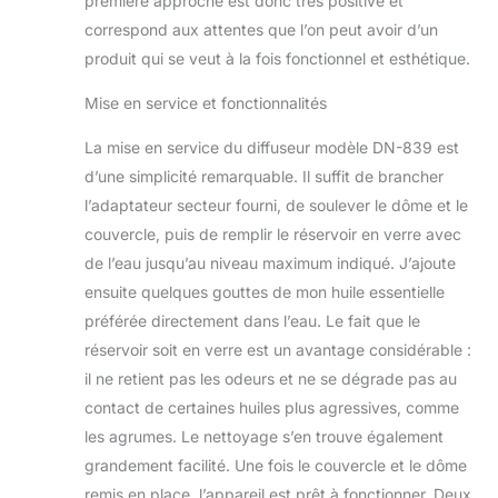
première approche est donc très positive et
apaise tous vos
correspond aux attentes que l’on peut avoir d’un
sens. Luminosité à
produit qui se veut à la fois fonctionnel et esthétique.
intensité variable :
notre diffuseur d'air
Mise en service et fonctionnalités
chaud pour
chambre à coucher
La mise en service du diffuseur modèle DN-839 est
peut régler la
d’une simplicité remarquable. Il suffit de brancher
luminosité
l’adaptateur secteur fourni, de soulever le dôme et le
forte/faible. Lumière
faible : appuyez
couvercle, puis de remplir le réservoir en verre avec
longuement sur le
de l’eau jusqu’au niveau maximum indiqué. J’ajoute
bouton pendant 5
ensuite quelques gouttes de mon huile essentielle
secondes. Éteignez
préférée directement dans l’eau. Le fait que le
la lumière : appuyez
longuement
réservoir soit en verre est un avantage considérable :
pendant 5
il ne retient pas les odeurs et ne se dégrade pas au
secondes après
contact de certaines huiles plus agressives, comme
une lumière faible.
les agrumes. Le nettoyage s’en trouve également
Arrêt automatique :
nos diffuseurs de
grandement facilité. Une fois le couvercle et le dôme
brume froide en
remis en place, l’appareil est prêt à fonctionner. Deux