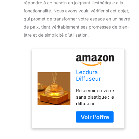
répondre à ce besoin en joignant l’esthétique à la
fonctionnalité. Nous avons voulu vérifier si cet objet,
qui promet de transformer votre espace en un havre
de paix, tient véritablement ses promesses de bien-
être et de simplicité d’utilisation.
Lecdura
Diffuseur
d'huiles
Réservoir en verre
essentielles
sans plastique : le
dôme en verre
diffuseur
de 200 ml,
d'aromathérapie en
diffuseurs
verre Lecdura est
d'arômes à
fabriqué en verre
ultrasons avec
soufflé à la main,
réservoir en
avec une base en
verre et base