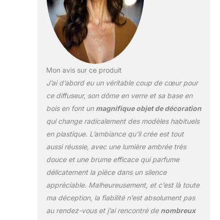
des huiles
essentielles reste
optimal, n'a pas
d'odeur
désagréable
comme d'autres
diffuseurs
Mon avis sur ce produit
d'aromathérapie en
J’ai d’abord eu un véritable coup de cœur pour
plastique, pas de
ce diffuseur, son dôme en verre et sa base en
réservoir d'eau
bois en font un
magnifique objet de décoration
odorante et il vous
apporte une
qui change radicalement des modèles habituels
expérience
en plastique. L’ambiance qu’il crée est tout
d'aromathérapie
aussi réussie, avec une lumière ambrée très
saine et
douce et une brume efficace qui parfume
confortable.
délicatement la pièce dans un silence
Lumière chaude :
les diffuseurs
appréciable. Malheureusement, et c’est là toute
d'huiles essentielles
ma déception, la fiabilité n’est absolument pas
en verre pour la
au rendez-vous et j’ai rencontré de
nombreux
maison émettent