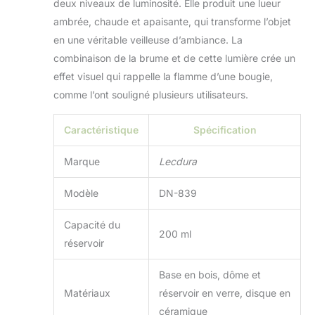
deux niveaux de luminosité. Elle produit une lueur
Vous pouvez
profiter d'un
ambrée, chaude et apaisante, qui transforme l’objet
moment paresseux
en une véritable veilleuse d’ambiance. La
et relaxant dans
combinaison de la brume et de cette lumière crée un
votre maison,
effet visuel qui rappelle la flamme d’une bougie,
salon, chambre,
salle de bain,
comme l’ont souligné plusieurs utilisateurs.
bureau, hôtel, café,
étude, yoga, pilates,
Caractéristique
Spécification
salle de musique,
salle de sport ou
Marque
Lecdura
spa. Diffuseur
d'huile en verre à
Modèle
DN-839
ultrasons : le petit
diffuseur d'air en
Capacité du
verre est doté d'une
200 ml
technologie
réservoir
avancée à ultrasons
haute fréquence de
Base en bois, dôme et
3,5 MHz (< 30 dB)
Matériaux
réservoir en verre, disque en
qui produit une
céramique
brume ultra-fine et