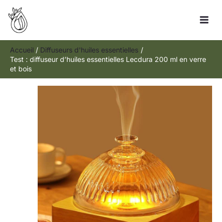
Aller
Rechercher
au
contenu
Accueil
Diffuseurs d'huiles essentielles
Test : diffuseur d’huiles essentielles Lecdura 200 ml en verre
et bois