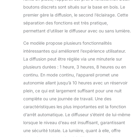
verre sont conçus
boutons discrets sont situés sur la base en bois. Le
avec une fonction
premier gère la diffusion, le second l’éclairage. Cette
d'arrêt automatique
séparation des fonctions est très pratique,
sans eau, pour
éviter la surchauffe,
permettant d’utiliser le diffuseur avec ou sans lumière.
pour garantir la
sécurité d'utilisation
Ce modèle propose plusieurs fonctionnalités
et prolonger la
intéressantes qui améliorent l’expérience utilisateur.
durée de vie. Le
La diffusion peut être réglée via une minuterie sur
diffuseur
plusieurs durées : 1 heure, 3 heures, 8 heures ou en
d'aromathérapie en
verre peut
continu. En mode continu, l’appareil promet une
fonctionner
autonomie allant jusqu’à 10 heures avec un réservoir
pendant 8 à 10
plein, ce qui est largement suffisant pour une nuit
heures sous la ligne
complète ou une journée de travail. Une des
MAX. 4 réglages de
minuterie : vous
caractéristiques les plus importantes est la fonction
pouvez choisir
d’arrêt automatique. Le diffuseur s’éteint de lui-même
entre 1 heure, 3
lorsque le niveau d’eau est insuffisant, garantissant
heures, 6 heures et
une sécurité totale. La lumière, quant à elle, offre
toujours allumé.