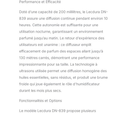
Performance et Efficacité
pour les grandes
pièces, les salons,
Doté d’une capacité de 200 millilitres, le Lecdura DN-
toutes sortes
839 assure une diffusion continue pendant environ 10
d'aromathérapie
heures. Cette autonomie est suffisante pour une
spatiale. Lumière
chaude de couleur
utilisation nocturne, garantissant un environnement
de flamme : les
parfumé jusqu’au matin. Le retour d’expérience des
diffuseurs d'huile
utilisateurs est unanime : ce diffuseur emplit
essentielle en verre
efficacement de parfum des espaces allant jusqu’à
pour la maison ont
une lumière chaude
130 mètres carrés, démontrant une performance
similaire à la couleur
impressionnante pour sa taille. La technologie à
de la flamme qui
ultrasons utilisée permet une diffusion homogène des
apportera de la
huiles essentielles, sans résidus, et produit une brume
chaleur dans la nuit
noire, calme votre
froide qui joue également le rôle d’humidificateur
esprit. Utiliser une
durant les mois plus secs.
lumière chaude 2 à
3 heures avant le
Fonctionnalités et Options
coucher aide à
détendre le corps, à
Le modèle Lecdura DN-839 propose plusieurs