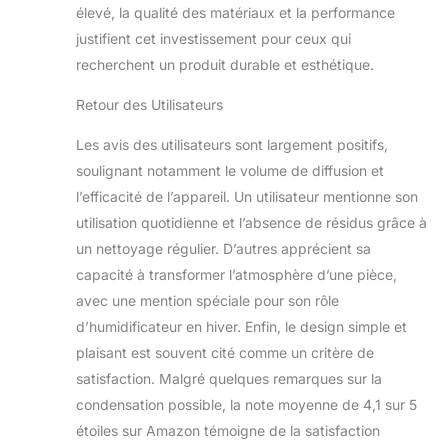
élevé, la qualité des matériaux et la performance
une touche, facile à
utiliser. Boutons
justifient cet investissement pour ceux qui
classiques plaqués
recherchent un produit durable et esthétique.
or. 4 réglages de
minuterie : vous
Retour des Utilisateurs
pouvez choisir entre
1 heure, 3 heures, 6
Les avis des utilisateurs sont largement positifs,
heures et toujours
soulignant notamment le volume de diffusion et
allumé. Vous
l’efficacité de l’appareil. Un utilisateur mentionne son
pouvez profiter d'un
utilisation quotidienne et l’absence de résidus grâce à
moment paresseux
et relaxant dans
un nettoyage régulier. D’autres apprécient sa
votre maison, salon,
capacité à transformer l’atmosphère d’une pièce,
chambre, salle de
avec une mention spéciale pour son rôle
bain, bureau, hôtel,
d’humidificateur en hiver. Enfin, le design simple et
café, studio, yoga,
pilates, salle de
plaisant est souvent cité comme un critère de
musique pour
satisfaction. Malgré quelques remarques sur la
enfants, salle de
condensation possible, la note moyenne de 4,1 sur 5
sport ou spa.
étoiles sur Amazon témoigne de la satisfaction
Multifonction : le