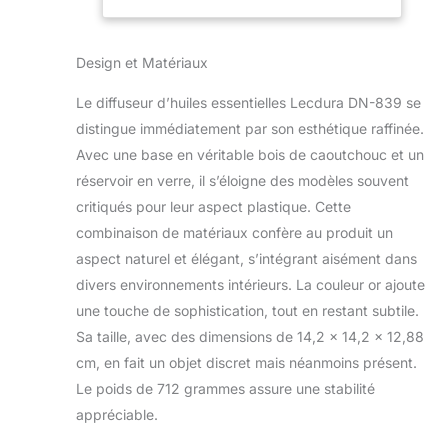
continue à
Verre, Base en
conserver le design
Bois, minuteur
en verre du réservoir
de Brume
Design et Matériaux
d'eau en verre et du
Froide, lumière
couvercle en verre
Chaude,
Le diffuseur d’huiles essentielles Lecdura DN-839 se
pour garantir que
diffuseur d'air à
l'huile essentielle
dôme sans
distingue immédiatement par son esthétique raffinée.
d'origine est
Avec une base en véritable bois de caoutchouc et un
diffusée pour
réservoir en verre, il s’éloigne des modèles souvent
l'aromathérapie, ce
critiqués pour leur aspect plastique. Cette
qui est plus sain, sûr
et dernière
combinaison de matériaux confère au produit un
intervention en
aspect naturel et élégant, s’intégrant aisément dans
plastique. Ajoutez
divers environnements intérieurs. La couleur or ajoute
une base en bois
une touche de sophistication, tout en restant subtile.
pour correspondre à
Sa taille, avec des dimensions de 14,2 x 14,2 x 12,88
l'élégance classique
de la décoration de
cm, en fait un objet discret mais néanmoins présent.
haute qualité. Le
Le poids de 712 grammes assure une stabilité
diffuseur d'huile en
appréciable.
verre ultime en
plastique est adapté