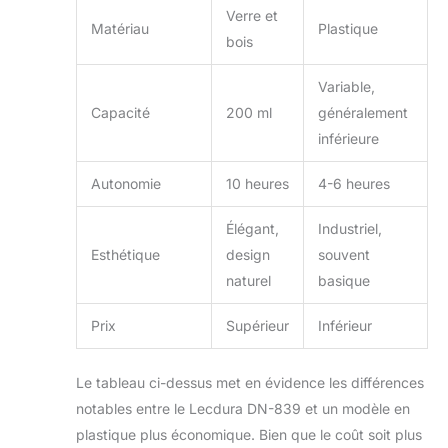
corps et vous aider
Verre et
à vous endormir.
Matériau
Plastique
bois
Notre marque de
diffuseurs d'arômes
pour huiles
Variable,
essentielles a une
Capacité
200 ml
généralement
induction intelligente
inférieure
Auto Shuf-Off
lorsqu'il n'y a pas
Autonomie
10 heures
4-6 heures
d'eau. Ne vous
inquiétez pas de ne
Élégant,
Industriel,
pas pouvoir éteindre
le diffuseur d'huile
Esthétique
design
souvent
parfumée lorsque
naturel
basique
vous vous
endormez. Facile à
Prix
Supérieur
Inférieur
utiliser et 4
minuteries : nos
diffuseurs de
Le tableau ci-dessus met en évidence les différences
réservoir en verre à
notables entre le Lecdura DN-839 et un modèle en
brouillard froid sont
plastique plus économique. Bien que le coût soit plus
un interrupteur à