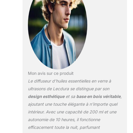
d'origine est
diffusée pour
l'aromathérapie, ce
qui est plus sain, sûr
et dernière
intervention en
plastique. Ajoutez
une base en bois
pour correspondre à
l'élégance classique
de la décoration de
haute qualité. Le
Mon avis sur ce produit
diffuseur d'huile en
Le diffuseur d’huiles essentielles en verre à
verre ultime en
ultrasons de Lecdura se distingue par son
plastique est adapté
design esthétique
et sa
base en bois véritable
,
pour les grandes
pièces, les salons,
ajoutant une touche élégante à n’importe quel
toutes sortes
intérieur. Avec une capacité de 200 ml et une
d'aromathérapie
autonomie de 10 heures, il fonctionne
spatiale. Lumière
efficacement toute la nuit, parfumant
chaude de couleur