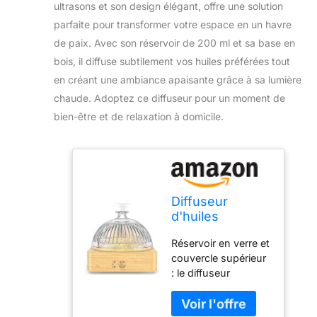
ultrasons et son design élégant, offre une solution
parfaite pour transformer votre espace en un havre
de paix. Avec son réservoir de 200 ml et sa base en
bois, il diffuse subtilement vos huiles préférées tout
en créant une ambiance apaisante grâce à sa lumière
chaude. Adoptez ce diffuseur pour un moment de
bien-être et de relaxation à domicile.
Diffuseur
d'huiles
essentielles en
Réservoir en verre et
Verre, diffuseur
couvercle supérieur
d'aromathérapie
: le diffuseur
à ultrasons de
d'aromathérapie à
200 ML avec
ultrasons Lecdura
réservoir en