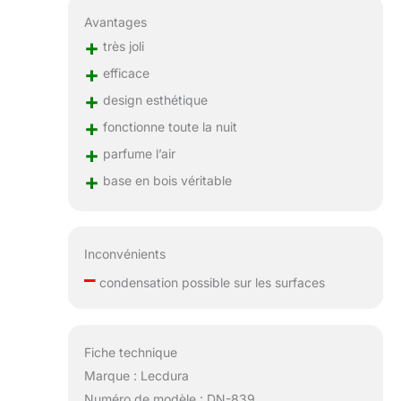
méditation, le yoga.
Un cadeau parfait
Avantages
pour une pendaison
+
très joli
de crémaillère, un
+
efficace
anniversaire, une
famille, des amis,
+
design esthétique
une épouse, une
+
fonctionne toute la nuit
mère, une
+
amoureuse, une
parfume l’air
petite amie, un
+
base en bois véritable
anniversaire, Noël, la
Saint-Valentin, un
mariage,
Thanksgiving.
Inconvénients
【Service de
–
qualité】Comme le
condensation possible sur les surfaces
verre diffuseur est
fragile, s'il y a des
dommages à
Fiche technique
l'arrivée, veuillez
Marque : Lecdura
nous contacter
rapidement pour
Numéro de modèle : DN-839