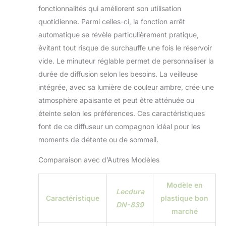
soulager les
fonctionnalités qui améliorent son utilisation
tensions, à régler
quotidienne. Parmi celles-ci, la fonction arrêt
l'horloge biologique
automatique se révèle particulièrement pratique,
et à améliorer la
qualité du sommeil.
évitant tout risque de surchauffe une fois le réservoir
Notre diffuseur d'air
vide. Le minuteur réglable permet de personnaliser la
à lumière chaude
durée de diffusion selon les besoins. La veilleuse
pour chambre peut
intégrée, avec sa lumière de couleur ambre, crée une
régler la luminosité,
pour chambre de
atmosphère apaisante et peut être atténuée ou
bébé, chambre de
éteinte selon les préférences. Ces caractéristiques
maternité. Sommeil
font de ce diffuseur un compagnon idéal pour les
sûr et silencieux : il
moments de détente ou de sommeil.
s'agit d'un diffuseur
d'arômes silencieux
Comparaison avec d’Autres Modèles
(faible dB, < 30 dB)
et de quelques
gouttes de votre
Modèle en
Lecdura
huile essentielle
Caractéristique
plastique bon
DN-839
préférée qui peut
marché
détendre votre