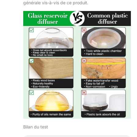
diffuseur
générale vis-à-vis de ce produit.
humidificateur en
verre a les fonctions
de brouillard,
minuterie,
atténuation et aide
au sommeil. Cadeau
tendance
compatible qui
intègre le réglage de
la minuterie,
diffuseur en verre
pour huile
essentielle, lumière
chaude de flamme
et humidificateur.
Utilisé pour hydrater
la peau, soulager le
stress, calmer
l'humeur, améliorer
Bilan du test
le sommeil, la