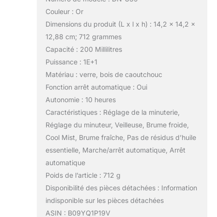
remplacer, retourner
Couleur : Or
et rembourser
Dimensions du produit (L x l x h) : 14,2 x 14,2 x
gratuitement. Nous
12,88 cm; 712 grammes
nous engageons à
fournir un excellent
Capacité : 200 Millilitres
service client,
Puissance : 1E+1
veuillez donc nous
Matériau : verre, bois de caoutchouc
contacter
Fonction arrêt automatique : Oui
directement si vous
n'êtes pas
Autonomie : 10 heures
entièrement satisfait
Caractéristiques : Réglage de la minuterie,
de votre achat.
Réglage du minuteur, Veilleuse, Brume froide,
Cool Mist, Brume fraîche, Pas de résidus d’huile
essentielle, Marche/arrêt automatique, Arrêt
automatique
Poids de l’article : 712 g
Disponibilité des pièces détachées : Information
indisponible sur les pièces détachées
ASIN : B09YQ1P19V