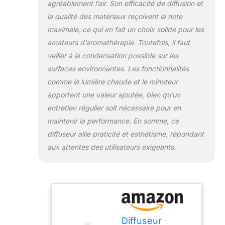
agréablement l’air. Son efficacité de diffusion et
de flamme : les
diffuseurs d'huile
la qualité des matériaux reçoivent la note
essentielle en verre
maximale, ce qui en fait un choix solide pour les
pour la maison ont
amateurs d’aromathérapie. Toutefois, il faut
une lumière chaude
veiller à la condensation possible sur les
similaire à la couleur
de la flamme qui
surfaces environnantes. Les fonctionnalités
apportera de la
comme la lumière chaude et le minuteur
chaleur dans la nuit
apportent une valeur ajoutée, bien qu’un
noire, calme votre
entretien régulier soit nécessaire pour en
esprit. Utiliser une
lumière chaude 2 à
maintenir la performance. En somme, ce
3 heures avant le
diffuseur allie praticité et esthétisme, répondant
coucher aide à
aux attentes des utilisateurs exigeants.
détendre le corps, à
soulager les
tensions, à régler
l'horloge biologique
et à améliorer la
qualité du sommeil.
Notre diffuseur d'air
Diffuseur
à lumière chaude