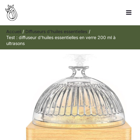
Aller
Rechercher
au
contenu
Accueil
Diffuseurs d'huiles essentielles
Test : diffuseur d’huiles essentielles en verre 200 ml à
ultrasons