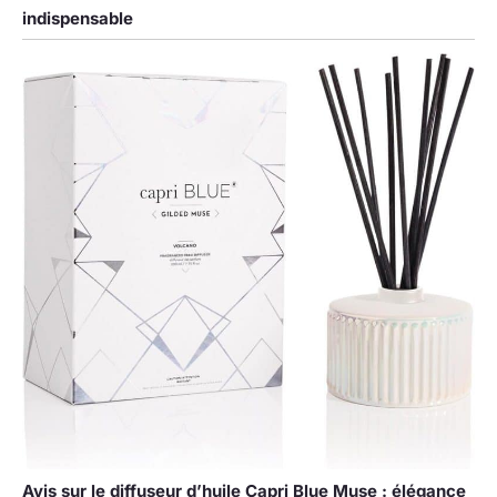
【Service de
indispensable
qualité】Comme le
verre diffuseur est
fragile, s'il y a des
dommages à
l'arrivée, veuillez
nous contacter
rapidement pour
remplacer, retourner
et rembourser
gratuitement. Nous
nous engageons à
fournir un excellent
service client,
veuillez donc nous
contacter
directement si vous
n'êtes pas
entièrement satisfait
de votre achat.
Avis sur le diffuseur d’huile Capri Blue Muse : élégance