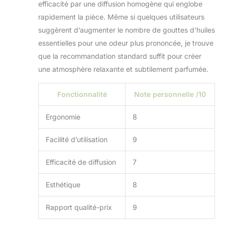
heures/pulvérisation
efficacité par une diffusion homogène qui englobe
continue. Si vous
rapidement la pièce. Même si quelques utilisateurs
souhaitez utiliser le
suggèrent d’augmenter le nombre de gouttes d’huiles
diffuseur avant de
vous coucher, vous
essentielles pour une odeur plus prononcée, je trouve
pouvez régler une
que la recommandation standard suffit pour créer
minuterie pour
une atmosphère relaxante et subtilement parfumée.
l'éteindre. Diffuseur
Huiles Essentielles
Fonctionnalité
Note personnelle /10
avec
Télécommande - Ce
Diffuseur
Ergonomie
8
Aromathérapie est
très silencieux, ne
Facilité d’utilisation
9
vous inquiétez pas
d'affecter votre
Efficacité de diffusion
7
sommeil. La
machine
Esthétique
8
d'aromathérapie est
équipée d'une
Rapport qualité-prix
9
télécommande, qui
vous permet de