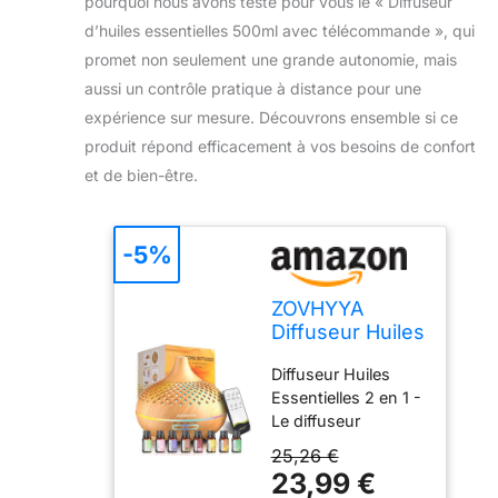
pourquoi nous avons testé pour vous le « Diffuseur
d’huiles essentielles 500ml avec télécommande », qui
promet non seulement une grande autonomie, mais
aussi un contrôle pratique à distance pour une
expérience sur mesure. Découvrons ensemble si ce
produit répond efficacement à vos besoins de confort
et de bien-être.
-5%
ZOVHYYA
Diffuseur Huiles
Essentielles
Diffuseur Huiles
500ML avec
Essentielles 2 en 1 -
Télécommande
Le diffuseur
14 LED
aromathérapie
25,26 €
ZOVHYYA a une
23,99 €
capacité de 500 ml