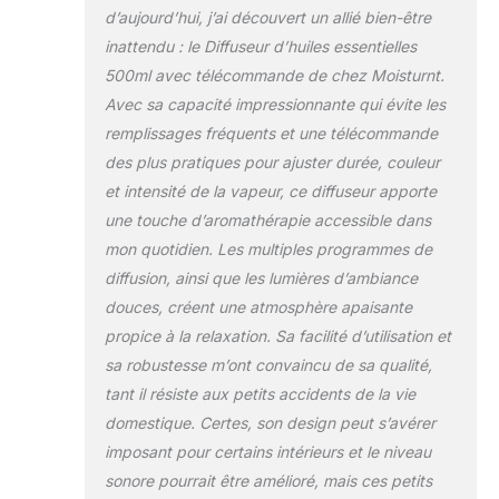
alternent entre 7
d’aujourd’hui, j’ai découvert un allié bien-être
couleurs sombres
inattendu : le Diffuseur d’huiles essentielles
et 7 couleurs claires
lorsqu'il est allumé.
500ml avec télécommande de chez Moisturnt.
Le clic suivant pour
Avec sa capacité impressionnante qui évite les
changer les
remplissages fréquents et une télécommande
lumières est une
des plus pratiques pour ajuster durée, couleur
variation de couleur
unique. Laissez ces
et intensité de la vapeur, ce diffuseur apporte
lumières créer un
une touche d’aromathérapie accessible dans
environnement plus
mon quotidien. Les multiples programmes de
chaud et plus
diffusion, ainsi que les lumières d’ambiance
confortable pour
vous 4 Minuteries -
douces, créent une atmosphère apaisante
Notre Diffuseur
propice à la relaxation. Sa facilité d’utilisation et
Huiles Essentielles
sa robustesse m’ont convaincu de sa qualité,
Electrique dispose
tant il résiste aux petits accidents de la vie
de 4 modes de
minutage : 1 heure/3
domestique. Certes, son design peut s’avérer
heures/6
imposant pour certains intérieurs et le niveau
heures/pulvérisation
sonore pourrait être amélioré, mais ces petits
continue. Si vous