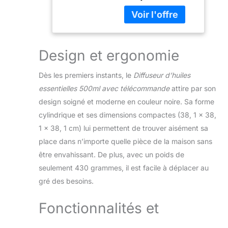
et peut être utilisé
en continu jusqu'à
10 heures
(brumisation
minimale). L'ajout
Design et ergonomie
d'huiles essentielles
dans le diffuseur
Dès les premiers instants, le
Diffuseur d’huiles
permet de diffuser
essentielles 500ml avec télécommande
attire par son
l'odeur sur une plus
design soigné et moderne en couleur noire. Sa forme
grande surface, ce
qui améliore non
cylindrique et ses dimensions compactes (38, 1 x 38,
seulement le
1 x 38, 1 cm) lui permettent de trouver aisément sa
sommeil, mais
place dans n’importe quelle pièce de la maison sans
élimine également
être envahissant. De plus, avec un poids de
les odeurs de
manière efficace 14
seulement 430 grammes, il est facile à déplacer au
Lumières LED - Ce
gré des besoins.
ZOVHYYA diffuseur
huiles essentielles
Fonctionnalités et
est doté de 14
couleurs de