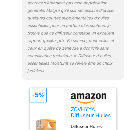
accrocs n’ébranlent pas mon appréciation
souhaitez utiliser le
diffuseur avant de
générale. Malgré qu’il soit nécessaire d’utiliser
vous coucher, vous
quelques gouttes supplémentaires d’huiles
pouvez régler une
essentielles pour un parfum plus soutenu, je
minuterie pour
trouve que ce diffuseur constitue un excellent
l'éteindre. Diffuseur
rapport qualité-prix. En somme, pour celles et
Huiles Essentielles
avec
ceux en quête de zenitude à domicile sans
Télécommande - Ce
complication technique, le Diffuseur d’huiles
Diffuseur
essentielles Moisturnt se révèle être un choix
Aromathérapie est
judicieux.
très silencieux, ne
vous inquiétez pas
d'affecter votre
sommeil. La
-5%
machine
d'aromathérapie est
équipée d'une
ZOVHYYA
télécommande, qui
Diffuseur Huiles
vous permet de
Essentielles
contrôler à distance
Diffuseur Huiles
500ML avec