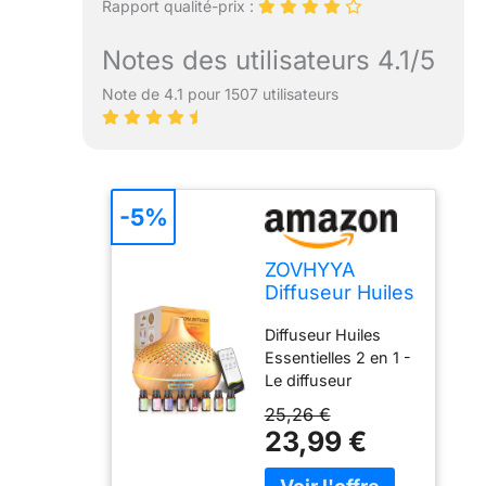
Rapport qualité-prix :
Notes des utilisateurs 4.1/5
Note de 4.1 pour 1507 utilisateurs
-5%
ZOVHYYA
Diffuseur Huiles
Essentielles
Diffuseur Huiles
500ML avec
Essentielles 2 en 1 -
Télécommande
Le diffuseur
14 LED
aromathérapie
25,26 €
ZOVHYYA a une
23,99 €
capacité de 500 ml
et peut être utilisé