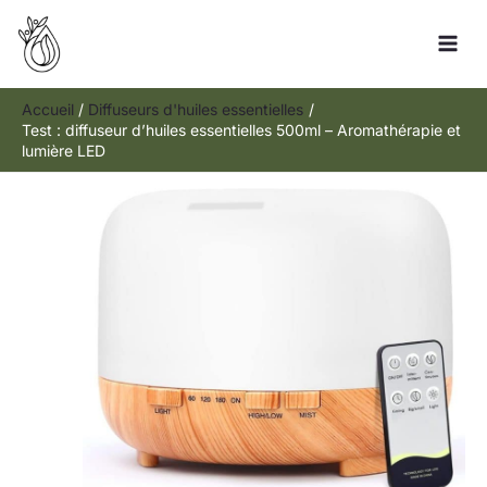
Aller
Rechercher
au
contenu
Accueil
Diffuseurs d'huiles essentielles
Test : diffuseur d’huiles essentielles 500ml – Aromathérapie et
lumière LED