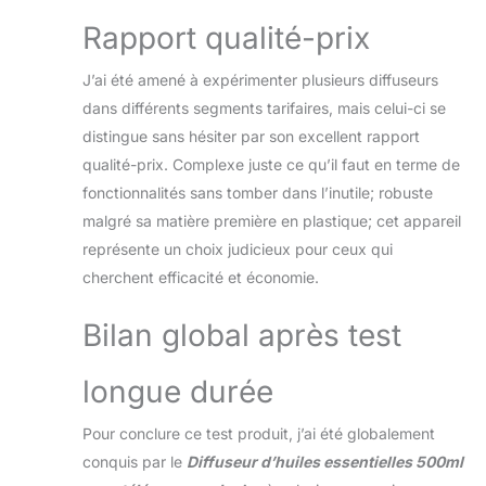
contrôler à distance
Rapport qualité-prix
l'utilisation de la
machine
J’ai été amené à expérimenter plusieurs diffuseurs
d'aromathérapie.
Pas besoin d'être
dans différents segments tarifaires, mais celui-ci se
proche de
distingue sans hésiter par son excellent rapport
l'opération, pratique
qualité-prix. Complexe juste ce qu’il faut en terme de
à utiliser
fonctionnalités sans tomber dans l’inutile; robuste
Conception
Compacte -
malgré sa matière première en plastique; cet appareil
L'appareil
représente un choix judicieux pour ceux qui
d'aromathérapie
cherchent efficacité et économie.
avec télécommande
a un design
Bilan global après test
compact et une
belle forme. Le
boîtier imite le motif
longue durée
et la couleur du
bois, et non du bois
Pour conclure ce test produit, j’ai été globalement
conquis par le
Diffuseur d’huiles essentielles 500ml