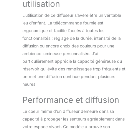
utilisation
lumières LED, qui
alternent entre 7
couleurs sombres
L’utilisation de ce diffuseur s’avère être un véritable
et 7 couleurs claires
jeu d’enfant. La télécommande fournie est
lorsqu'il est allumé.
ergonomique et facilite l’accès à toutes les
Le clic suivant pour
fonctionnalités : réglage de la durée, intensité de la
changer les
lumières est une
diffusion ou encore choix des couleurs pour une
variation de couleur
ambience lumineuse personnalisée. J’ai
unique. Laissez ces
particulièrement apprécié la capacité généreuse du
lumières créer un
réservoir qui évite des remplissages trop fréquents et
environnement plus
chaud et plus
permet une diffusion continue pendant plusieurs
confortable pour
heures.
vous 4 Minuteries -
Notre Diffuseur
Performance et diffusion
Huiles Essentielles
Electrique dispose
Le coeur même d’un diffuseur demeure dans sa
de 4 modes de
capacité à propager les senteurs agréablement dans
minutage : 1 heure/3
heures/6
votre espace vivant. Ce modèle a prouvé son