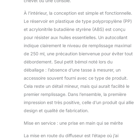
chevet ou une console.
brume froide, et
dispose de 2 modes
À l’intérieur, la conception est simple et fonctionnelle.
de brume,
Le réservoir en plastique de type polypropylène (PP)
fonctionne pendant
et acrylonitrile butadiène styrène (ABS) est conçu
3 à 4 heures en
pour résister aux huiles essentielles. Un autocollant
mode continu, ou 6
à 8 heures en mode
indique clairement le niveau de remplissage maximal
intermittent (30
de 250 ml, une précaution bienvenue pour éviter tout
secondes allumée,
débordement. Seul petit bémol noté lors du
30 secondes
déballage : l’absence d’une tasse à mesurer, un
éteinte), Qualité de
l'air dans
accessoire souvent fourni avec ce type de produit.
l'appartement. pour
Cela reste un détail mineur, mais qui aurait facilité le
améliorer la chambre
premier remplissage. Dans l’ensemble, la première
tout en réduisant la
impression est très positive, celle d’un produit qui allie
sécheresse.
[Diffuseur
design et qualité de fabrication.
d'aromathérapie de
Mise en service : une prise en main qui se mérite
250 ml, adapté pour
la maison] Le
La mise en route du diffuseur est l’étape où j’ai
diffuseur