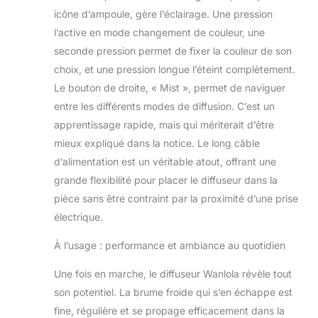
être utilisé comme
icône d’ampoule, gère l’éclairage. Une pression
diffuseur d'huiles
essentielles, comme
l’active en mode changement de couleur, une
humidificateur de
seconde pression permet de fixer la couleur de son
brouillard frais,
choix, et une pression longue l’éteint complètement.
comme lumière
Le bouton de droite, « Mist », permet de naviguer
d'ambiance
romantique et
entre les différents modes de diffusion. C’est un
comme veilleuse.
apprentissage rapide, mais qui mériterait d’être
Équipé de 7
mieux expliqué dans la notice. Le long câble
couleurs de lumière
d’alimentation est un véritable atout, offrant une
LED différentes. Le
grande flexibilité pour placer le diffuseur dans la
diffuseur en
céramique blanc
pièce sans être contraint par la proximité d’une prise
élégant combiné
électrique.
aux huiles
essentielles
À l’usage : performance et ambiance au quotidien
d'aromathérapie
crée un
Une fois en marche, le diffuseur Wanlola révèle tout
environnement
son potentiel. La brume froide qui s’en échappe est
calme et relaxant.
fine, régulière et se propage efficacement dans la
[100 % sûr à