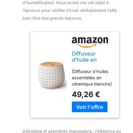
d’humidificateur. Nous avons mis cet objet à
l’épreuve pour vérifier s’il est véritablement l’allié
bien-être des grands espaces.
Diffuseur
d'huile en
céramique
[Diffuseur d'huiles
blanche pour
essentielles en
huiles
céramique blanche]
essentielles
Diffuseur en
grand espace,
49,26 €
céramique blanche,
250 ml
avec un design
Diffuseur
classique de panier
d'huile
creux. Céramique
d'aromathérapie
faite à la main,
Humidificateur
surface du
de brume froide
Déballage et premières impressions : l’élégance au