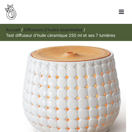
Aller
Rechercher
au
contenu
Accueil
Diffuseurs d'huiles essentielles
Test diffuseur d’huile céramique 250 ml et ses 7 lumières