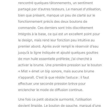
d'aromathérapie est
rencontré quelques tâtonnements, un sentiment
livré avec un
partagé par d’autres testeurs. Le manuel d’utilisation,
réservoir d'eau de
bien que présent, manque un peu de clarté sur le
250 ml. Et il adopte
fonctionnement précis des deux boutons de
la technologie
ultrasonique, la
commande. Ces derniers sont très discrètement
brume lisse et les
intégrés à la base, ce qui est un excellent point pour
arômes agréables
le design, mais rend leur fonction peu intuitive au
pour vous offrir une
premier abord. Après avoir rempli le réservoir d’eau
brume froide fine et
lisse et efficacement
jusqu’à la ligne indiquée et ajouté quelques gouttes
l'équilibre de
de mon huile essentielle préférée, j’ai cherché à
l'humidité intérieure.
activer la brume. Une première pression sur le bouton
Convient pour la
« Mist » émet un bip sonore, mais aucune brume
maison, les grandes
n’apparaît. C’est là que réside l’astuce : il faut
pièces, le bureau,
etc. [Multifonction 4
effectuer une seconde pression brève pour
en 1 et 7 lumières de
enclencher le mode de diffusion continue.
couleur] Ce
diffuseur en pierre
Une fois ce petit obstacle surmonté, l’utilisation
de céramique peut
devient limpide. Le bouton de gauche, marqué d’une