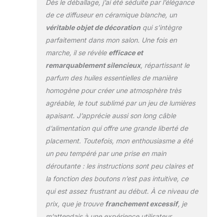
Dès le déballage, j’ai été séduite par l’élégance
doucement
(silencieux) remplit
de ce diffuseur en céramique blanche, un
la pièce
véritable objet de décoration
qui s’intègre
d'aromathérapie. Et
parfaitement dans mon salon. Une fois en
il peut être utilisé
marche, il se révèle
efficace et
comme diffuseur de
brume froide, et
remarquablement silencieux
, répartissant le
dispose de 2 modes
parfum des huiles essentielles de manière
de brume,
homogène pour créer une atmosphère très
fonctionne pendant
agréable, le tout sublimé par un jeu de lumières
3 à 4 heures en
mode continu, ou 6
apaisant. J’apprécie aussi son long câble
à 8 heures en mode
d’alimentation qui offre une grande liberté de
intermittent (30
placement. Toutefois, mon enthousiasme a été
secondes allumée,
un peu tempéré par une prise en main
30 secondes
éteinte), Qualité de
déroutante : les instructions sont peu claires et
l'air dans
la fonction des boutons n’est pas intuitive, ce
l'appartement. pour
qui est assez frustrant au début. À ce niveau de
améliorer la chambre
prix, que je trouve
franchement excessif
, je
tout en réduisant la
sécheresse.
m’attendais à une expérience utilisateur