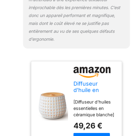
[Diffuseur
irréprochable dès les premières minutes. C’est
d'aromathérapie de
donc un appareil performant et magnifique,
250 ml, adapté pour
mais dont le coût élevé ne se justifie pas
la maison] Le
entièrement au vu de ses quelques défauts
diffuseur
d'aromathérapie est
d’ergonomie.
livré avec un
réservoir d'eau de
250 ml. Et il adopte
la technologie
ultrasonique, la
brume lisse et les
arômes agréables
Diffuseur
pour vous offrir une
d'huile en
brume froide fine et
céramique
lisse et efficacement
[Diffuseur d'huiles
blanche pour
l'équilibre de
essentielles en
huiles
l'humidité intérieure.
céramique blanche]
essentielles
Convient pour la
Diffuseur en
grand espace,
49,26 €
maison, les grandes
céramique blanche,
250 ml
pièces, le bureau,
avec un design
Diffuseur