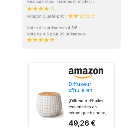
Fonctionnalités (lumières et modes) :
Rapport qualité-prix :
Notes des utilisateurs 4.5/5
Note de 4.5 pour 29 utilisateurs
Diffuseur
d'huile en
céramique
[Diffuseur d'huiles
blanche pour
essentielles en
huiles
céramique blanche]
essentielles
Diffuseur en
grand espace,
49,26 €
céramique blanche,
250 ml