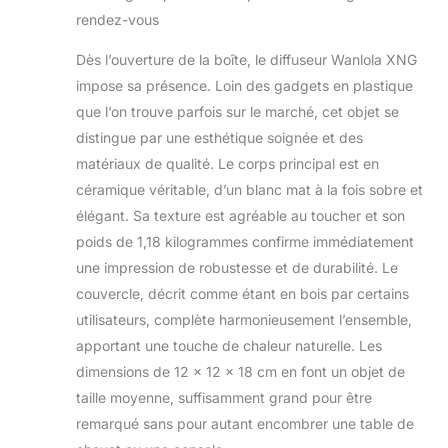
couvercle en
avec 7 couleurs
rendez-vous
céramique pour une
de lumières 2
texture lisse, solide
modes de
Dès l’ouverture de la boîte, le diffuseur Wanlola XNG
et durable. La
brume
impose sa présence. Loin des gadgets en plastique
structure intérieure
du diffuseur
que l’on trouve parfois sur le marché, cet objet se
d'aromathérapie est
distingue par une esthétique soignée et des
en ABS et PP, 100 %
matériaux de qualité. Le corps principal est en
sans BPA [Ce
céramique véritable, d’un blanc mat à la fois sobre et
diffuseur peut être
équipé de ]
élégant. Sa texture est agréable au toucher et son
Réservoir d'eau de
poids de 1,18 kilogrammes confirme immédiatement
250 ml, fonctionne
une impression de robustesse et de durabilité. Le
facilement pendant
couvercle, décrit comme étant en bois par certains
8 heures de jour ou
de nuit, et
utilisateurs, complète harmonieusement l’ensemble,
doucement
apportant une touche de chaleur naturelle. Les
(silencieux) remplit
dimensions de 12 x 12 x 18 cm en font un objet de
la pièce
taille moyenne, suffisamment grand pour être
d'aromathérapie. Et
il peut être utilisé
remarqué sans pour autant encombrer une table de
comme diffuseur de