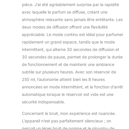
pièce. J’ai été agréablement surprise par la rapidité
acheter] Le diffuseur
en céramique est de
avec laquelle le parfum se diffuse, créant une
haute qualité. Si
atmosphère relaxante sans jamais être entêtante. Les
vous n'êtes pas
deux modes de diffusion offrent une flexibilité
satisfait du
appréciable. Le mode continu est idéal pour parfumer
diffuseur, après
avoir reçu le
rapidement un grand espace, tandis que le mode
diffuseur, vous
intermittent, qui alterne 30 secondes de diffusion et
pouvez nous
30 secondes de pause, permet de prolonger la durée
contacter à tout
de fonctionnement et de maintenir une ambiance
moment, nous vous
répondrons dans les
subtile sur plusieurs heures. Avec son réservoir de
24 heures. La
250 ml, l’autonomie atteint bien les 8 heures
satisfaction du client
annoncées en mode intermittent, et la fonction d’arrêt
est notre motivation
automatique lorsque le réservoir est vide est une
à nous améliorer.
sécurité indispensable.
Concernant le bruit, mon expérience est nuancée.
L’appareil n’est pas parfaitement silencieux ; on
perçoit un léger bruit de pompe et le glouglou de