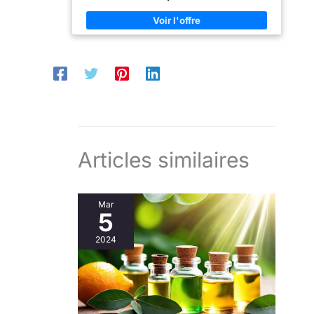
diffusée en ajoutant ou en retirant les bâtonnets.
votre bureau, votre
Parfum longue durée : Profitez de 90 jours d'arôme
chambre à coucher, votre
parfumé. Une fois que les roseaux absorbent le
cuisine, votre salon, votre
parfum et le libèrent dans l'air, ils le diffusent
salle de bain et votre patio
subtilement dans la pièce pendant des semaines.
extérieur.
Cadeau idéal : Parfait pour vous, votre famille et vos
amis en toute occasion, y compris les vacances, les
anniversaires, les pendaisons de crémaillère, les
dîners et les cadeaux de remerciement. Soulagez le
stress dans n'importe quelle pièce : Profitez d'un
arôme agréable et décorez votre espace intérieur ou
extérieur, y compris votre maison, votre bureau, votre
chambre à coucher, votre cuisine, votre salon, votre
salle de bain et votre patio extérieur.
Articles similaires
Mar
5
2024