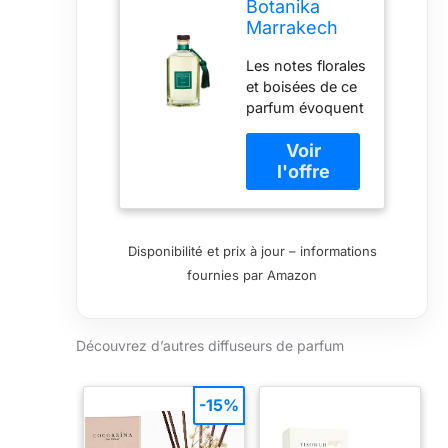
Botanika
Marrakech
Ourika •
Les notes florales
Parfum
et boisées de ce
d'ambiance
parfum évoquent
la beauté
naturelle et la
sérénité de la
vallée,
transformant
chaque
Disponibilité et prix à jour – informations
vaporisation en
fournies par Amazon
une expérience
sensorielle
immersive.
Découvrez d’autres diffuseurs de parfum
-15%