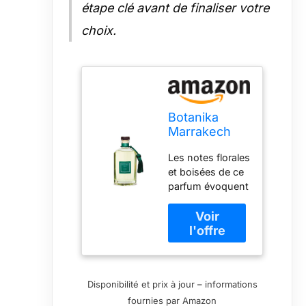
étape clé avant de finaliser votre
choix.
Botanika
Marrakech
Ourika •
Les notes florales
Parfum
et boisées de ce
d'ambiance
parfum évoquent
la beauté
naturelle et la
sérénité de la
vallée,
transformant
chaque
Disponibilité et prix à jour – informations
vaporisation en
fournies par Amazon
une expérience