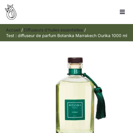
Aller
Rechercher
au
contenu
Accueil
Diffuseurs d'huiles essentielles
Test : diffuseur de parfum Botanika Marrakech Ourika 1000 ml