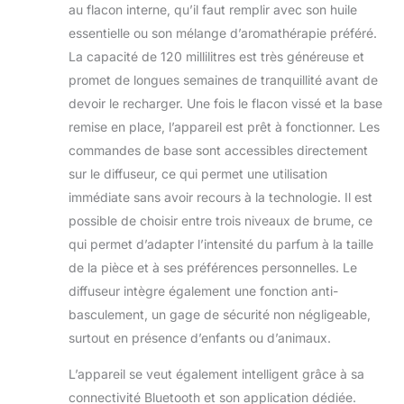
brume – doux,
au flacon interne, qu’il faut remplir avec son huile
équilibré ou
essentielle ou son mélange d’aromathérapie préféré.
puissant – avec des
La capacité de 120 millilitres est très généreuse et
options de
minuterie réglables
promet de longues semaines de tranquillité avant de
(1h/4h/12h) pour
devoir le recharger. Une fois le flacon vissé et la base
créer l'atmosphère
remise en place, l’appareil est prêt à fonctionner. Les
aromatique parfaite
commandes de base sont accessibles directement
pour n'importe
quelle taille de pièce
sur le diffuseur, ce qui permet une utilisation
ou occasion.
immédiate sans avoir recours à la technologie. Il est
Fonctionnement
possible de choisir entre trois niveaux de brume, ce
ultra silencieux :
qui permet d’adapter l’intensité du parfum à la taille
profitez d'une
aromathérapie
de la pièce et à ses préférences personnelles. Le
paisible avec des
diffuseur intègre également une fonction anti-
niveaux sonores
basculement, un gage de sécurité non négligeable,
inférieurs à 38 dB.
surtout en présence d’enfants ou d’animaux.
Parfait pour les
chambres, les
L’appareil se veut également intelligent grâce à sa
bureaux et les spas,
connectivité Bluetooth et son application dédiée.
offrant un parfum