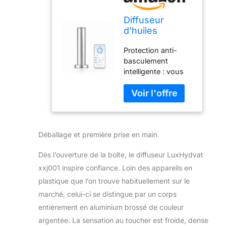
Diffuseur
d'huiles
essentielles
Protection anti-
sans fil :
basculement
diffuseur
intelligente : vous
d'arômes
pouvez utiliser
intelligent anti-
votre diffuseur
basculement
n'importe où : le
avec 3 modes
capteur intelligent
de brume,
intégré arrête
couverture de
Déballage et première prise en main
instantanément le
1200 m²,
fonctionnement si
télécommande
Dès l’ouverture de la boîte, le diffuseur LuxHydvat
l'appareil s'incline à
Bluetooth,
plus de 45°,
minuterie,
xxj001 inspire confiance. Loin des appareils en
protégeant votre
corps en métal
plastique que l’on trouve habituellement sur le
maison, votre
silencieux
marché, celui-ci se distingue par un corps
bureau ou votre
entièrement en aluminium brossé de couleur
chambre contre les
déversements.
argentée. La sensation au toucher est froide, dense