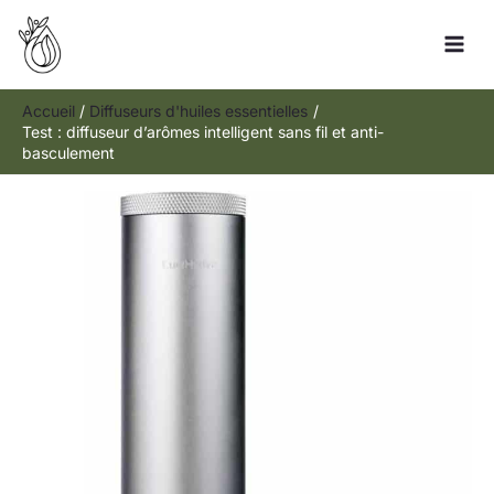
Aller
Rechercher
au
contenu
Accueil
Diffuseurs d'huiles essentielles
Test : diffuseur d’arômes intelligent sans fil et anti-
basculement