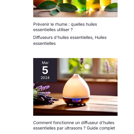
peau d'orange séchées. 4. N'utilisez pas d'huiles de
haut de gamme
camphor ou d'agarwood. 5. N'utilisez pas d'huile de
pour la maison,
cannelle, d'huiles de résine ou d'huiles épaisses. 6.
l'hôtel ou l'espace
Ne diluez pas les huiles avec de l’eau.
de travail.
Prévenir le rhume : quelles huiles
essentielles utiliser ?
Diffuseurs d'huiles essentielles
,
Huiles
essentielles
Mar
5
2024
Comment fonctionne un diffuseur d’huiles
essentielles par ultrasons ? Guide complet