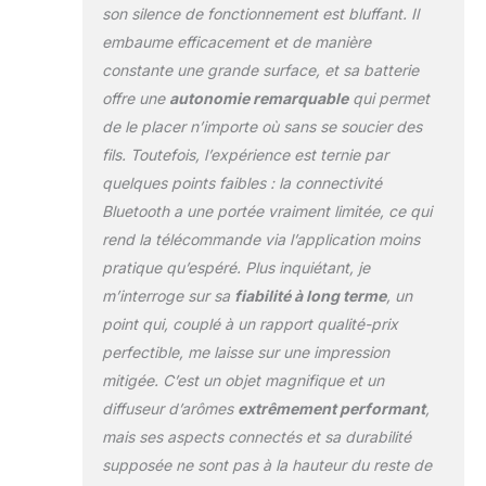
paramètres depuis
son silence de fonctionnement est bluffant. Il
le confort de votre
embaume efficacement et de manière
lit, canapé ou
constante une grande surface, et sa batterie
bureau. Sortie de
offre une
autonomie remarquable
qui permet
brume
personnalisable à 3
de le placer n’importe où sans se soucier des
vitesses :
fils. Toutefois, l’expérience est ternie par
choisissez parmi
quelques points faibles : la connectivité
trois niveaux de
Bluetooth a une portée vraiment limitée, ce qui
brume – doux,
équilibré ou
rend la télécommande via l’application moins
puissant – avec des
pratique qu’espéré. Plus inquiétant, je
options de
m’interroge sur sa
fiabilité à long terme
, un
minuterie réglables
point qui, couplé à un rapport qualité-prix
(1h/4h/12h) pour
créer l'atmosphère
perfectible, me laisse sur une impression
aromatique parfaite
mitigée. C’est un objet magnifique et un
pour n'importe
diffuseur d’arômes
extrêmement performant
,
quelle taille de pièce
mais ses aspects connectés et sa durabilité
ou occasion.
Fonctionnement
supposée ne sont pas à la hauteur du reste de
ultra silencieux :