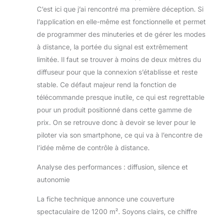
sans distractions
C’est ici que j’ai rencontré ma première déception. Si
sonores, même la
l’application en elle-même est fonctionnelle et permet
nuit. Design
de programmer des minuteries et de gérer les modes
luxueux
à distance, la portée du signal est extrêmement
entièrement
métallique : conçu
limitée. Il faut se trouver à moins de deux mètres du
avec un corps
diffuseur pour que la connexion s’établisse et reste
élégant entièrement
stable. Ce défaut majeur rend la fonction de
en aluminium et
télécommande presque inutile, ce qui est regrettable
alimenté par une
batterie
pour un produit positionné dans cette gamme de
rechargeable de
prix. On se retrouve donc à devoir se lever pour le
5000 mAh, ce
piloter via son smartphone, ce qui va à l’encontre de
diffuseur allie
l’idée même de contrôle à distance.
élégance moderne
et fonctionnalité
Analyse des performances : diffusion, silence et
haut de gamme
autonomie
pour la maison,
l'hôtel ou l'espace
La fiche technique annonce une couverture
de travail.
spectaculaire de 1200 m². Soyons clairs, ce chiffre