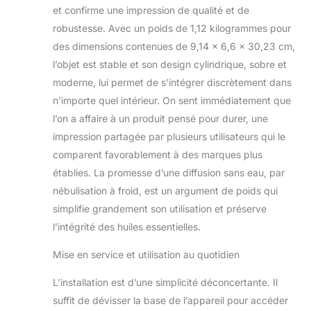
Plusieurs modes de
et confirme une impression de qualité et de
contrôle : basculez
robustesse. Avec un poids de 1,12 kilogrammes pour
entre le bouton de
des dimensions contenues de 9,14 x 6,6 x 30,23 cm,
contrôle,
l’objet est stable et son design cylindrique, sobre et
l'application
Bluetooth ou le
moderne, lui permet de s’intégrer discrètement dans
fonctionnement à
n’importe quel intérieur. On sent immédiatement que
distance pour
l’on a affaire à un produit pensé pour durer, une
correspondre
impression partagée par plusieurs utilisateurs qui le
parfaitement à votre
style de vie. Ajustez
comparent favorablement à des marques plus
facilement les
établies. La promesse d’une diffusion sans eau, par
paramètres depuis
nébulisation à froid, est un argument de poids qui
le confort de votre
simplifie grandement son utilisation et préserve
lit, canapé ou
bureau. Sortie de
l’intégrité des huiles essentielles.
brume
personnalisable à 3
Mise en service et utilisation au quotidien
vitesses :
L’installation est d’une simplicité déconcertante. Il
choisissez parmi
trois niveaux de
suffit de dévisser la base de l’appareil pour accéder