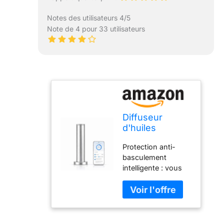
Notes des utilisateurs 4/5
Note de 4 pour 33 utilisateurs
Diffuseur
d'huiles
essentielles
Protection anti-
sans fil :
basculement
diffuseur
intelligente : vous
d'arômes
pouvez utiliser
intelligent anti-
votre diffuseur
basculement
n'importe où : le
avec 3 modes
capteur intelligent
de brume,
intégré arrête
couverture de