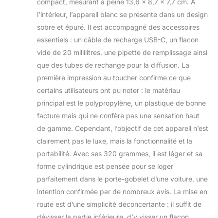
compact, mesurant à peine 13,6 x 8,7 x 7,7 cm. À
comprennent 3 paramètres de
brouillard intermittent
l’intérieur, l’appareil blanc se présente dans un design
(bas/moyen/haut) et 4 paramètres de
sobre et épuré. Il est accompagné des accessoires
temporisateur (3 temporisateurs
essentiels : un câble de recharge USB-C, un flacon
d'arrêt automatique et Mode
vide de 20 millilitres, une pipette de remplissage ainsi
minuterie-off) Léger et compatible
avec les bouteilles d'huile standard de
que des tubes de rechange pour la diffusion. La
20 mL. Scenta Basic est compatible
première impression au toucher confirme ce que
avec les bouteilles d'huiles
certains utilisateurs ont pu noter : le matériau
essentielles américaines standard de
principal est le polypropylène, un plastique de bonne
5/10/15/20 mL disponibles sur le
marché. L'installation est simple. Il
facture mais qui ne confère pas une sensation haut
suffit de retirer le bouchon de la
de gamme. Cependant, l’objectif de cet appareil n’est
bouteille d'huile de vente au détail et
clairement pas le luxe, mais la fonctionnalité et la
de fixer la bouteille à la broche, ou de
portabilité. Avec ses 320 grammes, il est léger et sa
verser l'huile dans la bouteille d'huile
fournie dans la boîte Diffuseur sans
forme cylindrique est pensée pour se loger
eau sans fil et portable pour
parfaitement dans le porte-gobelet d’une voiture, une
véhicules. La batterie lithium intégrée
intention confirmée par de nombreux avis. La mise en
offre jusqu'à 48 heures de
route est d’une simplicité déconcertante : il suffit de
fonctionnement. Chargez-le partout
dévisser la partie inférieure, d’y visser un flacon
avec un câble USB-C standard. Le