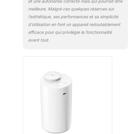
s'adapte à la plupart des cendreuses
et une autonomie correcte mais qui pourrait être
de voitures Option verte. Éliminant le
meilleure. Malgré ces quelques réserves sur
besoin d'eau, le diffuseur d'odeurs
l’esthétique, ses performances et sa simplicité
sans eau Scenta Basic est conçu pour
d’utilisation en font un appareil redoutablement
être durable. Contrairement aux
efficace pour qui privilégie la fonctionnalité
diffuseurs d’odeurs à ultrasons
traditionnels, vous n’avez plus à
avant tout.
gaspiller d’eau en remplissant
régulièrement le réservoir, contribuant
à conserver cette précieuse ressource