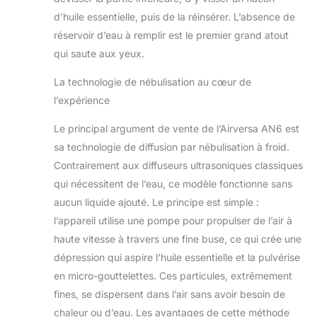
temps de charge est d'environ 3,5
d’huile essentielle, puis de la réinsérer. L’absence de
heures. Le corps en forme cylindrique
réservoir d’eau à remplir est le premier grand atout
rend facile pour quiconque le prendre
qui saute aux yeux.
et aller. Améliorez votre expérience de
voyage en voiture avec une
La technologie de nébulisation au cœur de
atmosphère parfumée, car elle
l’expérience
s'adapte à la plupart des cendreuses
de voitures Option verte. Éliminant le
Le principal argument de vente de l’Airversa AN6 est
besoin d'eau, le diffuseur d'odeurs
sa technologie de diffusion par nébulisation à froid.
sans eau Scenta Basic est conçu pour
être durable. Contrairement aux
Contrairement aux diffuseurs ultrasoniques classiques
diffuseurs d’odeurs à ultrasons
qui nécessitent de l’eau, ce modèle fonctionne sans
traditionnels, vous n’avez plus à
aucun liquide ajouté. Le principe est simple :
gaspiller d’eau en remplissant
l’appareil utilise une pompe pour propulser de l’air à
régulièrement le réservoir, contribuant
à conserver cette précieuse ressource
haute vitesse à travers une fine buse, ce qui crée une
dépression qui aspire l’huile essentielle et la pulvérise
en micro-gouttelettes. Ces particules, extrêmement
fines, se dispersent dans l’air sans avoir besoin de
chaleur ou d’eau. Les avantages de cette méthode