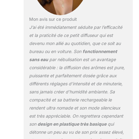
20 mL. Scenta Basic est compatible
avec les bouteilles d'huiles
essentielles américaines standard de
Mon avis sur ce produit
5/10/15/20 mL disponibles sur le
J’ai été immédiatement séduite par l’efficacité
marché. L'installation est simple. Il
et la praticité de ce petit diffuseur qui est
suffit de retirer le bouchon de la
bouteille d'huile de vente au détail et
devenu mon allié au quotidien, que ce soit au
de fixer la bouteille à la broche, ou de
bureau ou en voiture. Son
fonctionnement
verser l'huile dans la bouteille d'huile
sans eau
par nébulisation est un avantage
fournie dans la boîte Diffuseur sans
considérable : la diffusion des arômes est pure,
eau sans fil et portable pour
véhicules. La batterie lithium intégrée
puissante et parfaitement dosée grâce aux
offre jusqu'à 48 heures de
différents réglages d’intensité et de minuterie,
fonctionnement. Chargez-le partout
sans jamais créer d’humidité ambiante. Sa
avec un câble USB-C standard. Le
compacité et sa batterie rechargeable le
temps de charge est d'environ 3,5
heures. Le corps en forme cylindrique
rendent ultra nomade et son mode silencieux
rend facile pour quiconque le prendre
est très appréciable. On regrettera cependant
et aller. Améliorez votre expérience de
son
design en plastique très basique
qui
voyage en voiture avec une
détonne un peu au vu de son prix assez élevé,
atmosphère parfumée, car elle