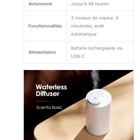
Autonomie
Jusqu’à 48 heures
3 niveaux de vapeur, 4
Fonctionnalités
minuteries, arrêt
automatique
Batterie rechargeable via
Alimentation
USB-C