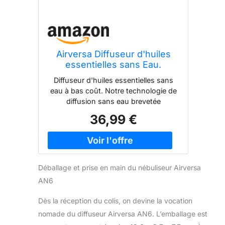
Airversa Diffuseur d'huiles
essentielles sans Eau.
Nébuliseur à Batterie, Mini
Diffuseur d'huiles essentielles sans
arôme - Machine.
eau à bas coût. Notre technologie de
Aromathérapie, 4 minuteurs,
diffusion sans eau brevetée
3 Niveaux de Vapeur. pour la
transforme directement votre choix
36,99 €
Maison, la Voiture, Le Bureau.
préféré d’huiles essentielles en un "
AN6 Blanc
nano-brouillard " sans utiliser de
chaleur ou d’eau. Par rapport aux
diffuseurs à ultrasons traditionnels,
c'est un choix naturel, plus pratique et
Déballage et prise en main du nébuliseur Airversa
sûr Optimisé pour 60 mètres carrés.
AN6
Profitez de parfums puissants dans
votre maison, bureau, studio, salle de
Dès la réception du colis, on devine la vocation
bains, cuisine ou même lorsque vous
nomade du diffuseur Airversa AN6. L’emballage est
voyagez. Les commandes tactiles