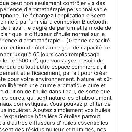
tique peut non seulement contrôler via des
périence d'aromathérapie personnalisable
rtphone. Téléchargez l'application « Scent
hine à parfum via la connexion Bluetooth,
de travail, le degré de parfum et le mode de
s clair que le diffuseur d'huile normal sur le
érience d'aromathérapie. 【Grande capacité
 collection d'hôtel a une grande capacité de
onner jusqu'à 60 jours sans remplissage
able de 1500 m², que vous ayez besoin de
ureau ou tout autre espace commercial, il
dement et efficacement, parfait pour créer
te pour votre environnement. Naturel et sûr
aison libèrent une brume aromatique pure et
e dilution de l'huile dans l'eau, de sorte que
les pures, qui sont naturelles et absolument
nimaux domestiques. Vous pouvez profiter de
s inquiéter. Ajoutez simplement vos huiles
 l'expérience hôtelière 5 étoiles partout.
 d'autres diffuseurs d'huiles essentielles
ssent des résidus huileux et humides, nos