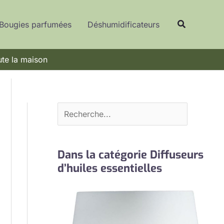
R
Recherche
e
Bougies parfumées
Déshumidificateurs
c
h
ute la maison
e
r
c
h
e
r
Dans la catégorie Diffuseurs
d’huiles essentielles