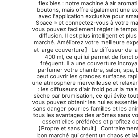
flexibles : notre machine à air aroma
boutons, mais offre également une ex
avec l'application exclusive pour sma
Space » et connectez-vous à votre mac
vous pouvez facilement régler le temps 
diffusion. Il est plus intelligent et plu
marché. Améliorez votre meilleure exp
et large couverture】 Le diffuseur de la
400 ml, ce qui lui permet de foncti
fréquent. Il a une couverture incroy
parfumer votre chambre, salon, spa, b
peut couvrir les grandes surfaces rapi
une atmosphère merveilleuse et relaxan
: les diffuseurs d'air froid pour la m
sèche par brumisation, ce qui évite tout
vous pouvez obtenir les huiles essentiel
sans danger pour les familles et les a
tous les avantages des arômes sans vou
essentielles préférées et profitez de
【Propre et sans bruit】 Contrairement à
bon marché qui créent un chaos et lai