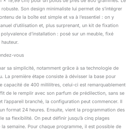
 11 x 19,99 cm) pour un poids de près de 800 grammes. Le
robuste. Son design minimaliste lui permet de s’intégrer
ntenu de la boîte est simple et va à l’essentiel : on y
nuel d’utilisation et, plus surprenant, un kit de fixation
 polyvalence d’installation : posé sur un meuble, fixé
 hauteur.
 rendez-vous
 par sa simplicité, notamment grâce à sa technologie de
eau. La première étape consiste à dévisser la base pour
e capacité de 400 millilitres, celui-ci est remarquablement
it de le remplir avec son parfum de prédilection, sans se
et l’appareil branché, la configuration peut commencer. Il
r un format 24 heures. Ensuite, vient la programmation des
e sa flexibilité. On peut définir jusqu’à cinq plages
 la semaine. Pour chaque programme, il est possible de