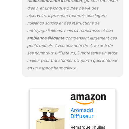
faible contrainte d’entretien
, grâce à l’absence
limité à un seul
d’eau, et une longue durée de vie des
parfum Contrôle
réservoirs. Il présente toutefois une légère
facile pour votre
arôme parfait :
nuisance sonore et des instructions de
réglez votre temps
nettoyage limitées, mais sa robustesse et son
de travail et votre
ambiance élégante
compensent largement ces
intensité sans effort
petits bémols. Avec une note de 4, 5 sur 5 de
avec des boutons
intuitifs. Pour un
ses nombreux utilisateurs, il représente un atout
confort ultime,
majeur pour transformer n’importe quel intérieur
personnalisez les
en un espace harmonieux.
horaires et les
paramètres à
distance via
l'application
Aromadd disponible
pour iOS et
Android. (Remarque
Aromadd
: les fonctions telles
Diffuseur
que la commutation
intelligent
des buses et les
Remarque : huiles
d'huiles