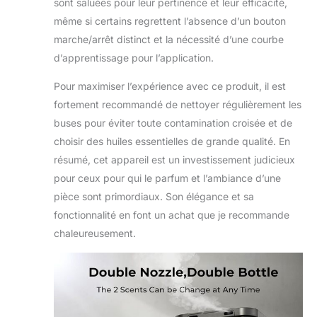
sont saluées pour leur pertinence et leur efficacité,
environnement en
quelques minutes,
même si certains regrettent l’absence d’un bouton
apportant un arôme
marche/arrêt distinct et la nécessité d’une courbe
de haute qualité à
d’apprentissage pour l’application.
toute la maison
Transformez votre
Pour maximiser l’expérience avec ce produit, il est
espace avec des
fortement recommandé de nettoyer régulièrement les
parfums de luxe –
Le diffuseur d'huiles
buses pour éviter toute contamination croisée et de
essentielles pour
choisir des huiles essentielles de grande qualité. En
toute la maison
résumé, cet appareil est un investissement judicieux
Aromadd garantit
pour ceux pour qui le parfum et l’ambiance d’une
une expérience
pièce sont primordiaux. Son élégance et sa
d'aromathérapie
luxueuse, couvrant
fonctionnalité en font un achat que je recommande
une
chaleureusement.
impressionnante de
1 500 à 2 000 m².
Idéal pour votre
maison, bureau,
hôtel ou spa, il crée
une ambiance