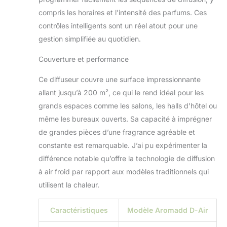
réglez votre temps
compris les horaires et l’intensité des parfums. Ces
de travail et votre
contrôles intelligents sont un réel atout pour une
intensité sans effort
gestion simplifiée au quotidien.
avec des boutons
intuitifs. Pour un
Couverture et performance
confort ultime,
personnalisez les
Ce diffuseur couvre une surface impressionnante
horaires et les
allant jusqu’à 200 m², ce qui le rend idéal pour les
paramètres à
distance via
grands espaces comme les salons, les halls d’hôtel ou
l'application
même les bureaux ouverts. Sa capacité à imprégner
Aromadd disponible
de grandes pièces d’une fragrance agréable et
pour iOS et
constante est remarquable. J’ai pu expérimenter la
Android. (Remarque
différence notable qu’offre la technologie de diffusion
: les fonctions telles
que la commutation
à air froid par rapport aux modèles traditionnels qui
des buses et les
utilisent la chaleur.
réglages de la
lumière sont
Caractéristiques
Modèle Aromadd D-Air
contrôlées via les
boutons.)