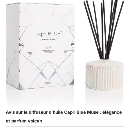
transformer les
parfums en
particules sèches,
assurant que
chaque souffle
évoque de beaux
souvenirs,
Aromadd se
consacre à fournir
une expérience
parfumée 5 étoiles
dans votre vie
quotidienne
Avis sur le diffuseur d’huile Capri Blue Muse : élégance
et parfum volcan