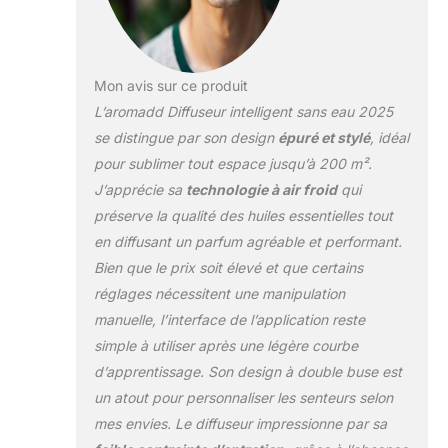
même temps Un
design unique en
son genre à double
buse : doté d'une
Mon avis sur ce produit
innovation
L’aromadd Diffuseur intelligent sans eau 2025
révolutionnaire à
se distingue par son design
épuré et stylé
, idéal
double buse, ce
pour sublimer tout espace jusqu’à 200 m².
diffuseur sans eau
prend en charge 2
J’apprécie sa
technologie à air froid
qui
bouteilles d'huiles
préserve la qualité des huiles essentielles tout
essentielles.
en diffusant un parfum agréable et performant.
Basculez sans
Bien que le prix soit élevé et que certains
effort entre les
réglages nécessitent une manipulation
parfums en
appuyant sur un
manuelle, l’interface de l’application reste
bouton pour une
simple à utiliser après une légère courbe
expérience
d’apprentissage. Son design à double buse est
d'aromathérapie
un atout pour personnaliser les senteurs selon
plus dynamique et
personnalisée. Dites
mes envies. Le diffuseur impressionne par sa
adieu au fait d'être