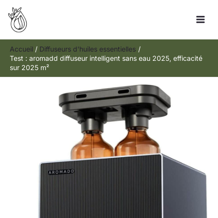
Aller
Rechercher
au
contenu
Accueil
Diffuseurs d'huiles essentielles
Test : aromadd diffuseur intelligent sans eau 2025, efficacité
sur 2025 m²