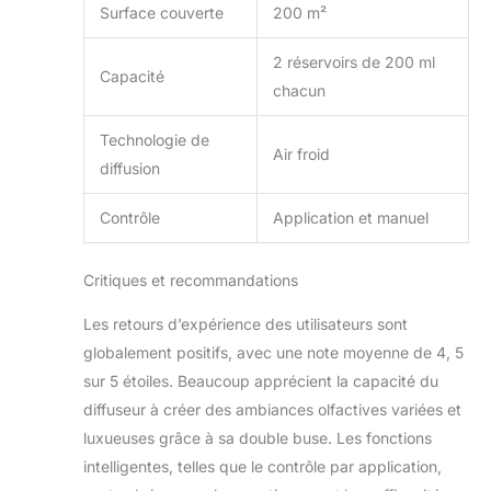
Surface couverte
200 m²
AROMADD Le
diffuseur d'huiles
essentielles sans
2 réservoirs de 200 ml
Capacité
eau Aromadd utilise
chacun
la dernière
technologie de
Technologie de
diffusion d'air froid,
Air froid
diffusion
combinant l'air filtré
froid et l'air haute
Contrôle
Application et manuel
pression pour
atomiser
complètement
Critiques et recommandations
l'huile essentielle en
fines particules
Les retours d’expérience des utilisateurs sont
pour une diffusion
globalement positifs, avec une note moyenne de 4, 5
efficace. Il ne
sur 5 étoiles. Beaucoup apprécient la capacité du
nécessite pas de
chauffage ou
diffuseur à créer des ambiances olfactives variées et
d'ajouter de l'eau,
luxueuses grâce à sa double buse. Les fonctions
et peut ajouter du
intelligentes, telles que le contrôle par application,
parfum à votre