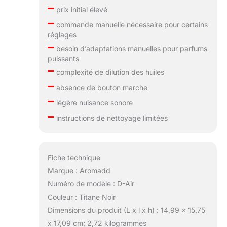
parfums en
–
prix initial élevé
particules sèches,
–
assurant que
commande manuelle nécessaire pour certains
chaque souffle
réglages
–
évoque de beaux
besoin d’adaptations manuelles pour parfums
souvenirs,
puissants
Aromadd se
–
complexité de dilution des huiles
consacre à fournir
–
une expérience
absence de bouton marche
–
parfumée 5 étoiles
légère nuisance sonore
dans votre vie
–
instructions de nettoyage limitées
quotidienne
Fiche technique
Marque : Aromadd
Numéro de modèle : D-Air
Couleur : Titane Noir
Dimensions du produit (L x l x h) : 14,99 x 15,75
x 17,09 cm; 2,72 kilogrammes