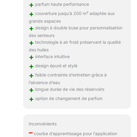
+
d'aromathérapie
parfum haute performance
Pourquoi choisir
+
couverture jusqu’à 200 m² adaptée aux
Aromad ? :
grands espaces
Aromadd donne la
+
design à double buse pour personnalisation
priorité non
des senteurs
seulement à la
+
performance du
technologie à air froid préservant la qualité
produit, mais aussi
des huiles
à votre expérience
+
interface intuitive
parfumée. Nous
+
design épuré et stylé
visons à créer
+
l'atmosphère
faible contrainte d’entretien grâce à
parfaite pour les
l’absence d’eau
maisons et les
+
longue durée de vie des réservoirs
entreprises ; notre
+
option de changement de parfum
collection de
diffuseurs d'hôtel
utilise une
technologie
Inconvénients
avancée pour
–
transformer les
courbe d’apprentissage pour l’application