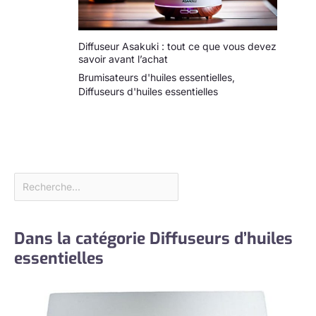
hôtel ou spa, il crée
une ambiance
rappelant une
retraite 5 étoiles
Diffuseur Asakuki : tout ce que vous devez
savoir avant l’achat
Design élégant et
moderne :
Brumisateurs d'huiles essentielles
,
recouvert de titane
Diffuseurs d'huiles essentielles
noir élégant avec
un design carré
minimaliste, ce
diffuseur d'air pour
la maison allie
parfaitement
fonctionnalité et
style. Sa tête
nébuliseur
Dans la catégorie Diffuseurs d’huiles
magnétique assure
un accès facile et
essentielles
un remplissage,
améliorant votre
décoration tout en
améliorant votre