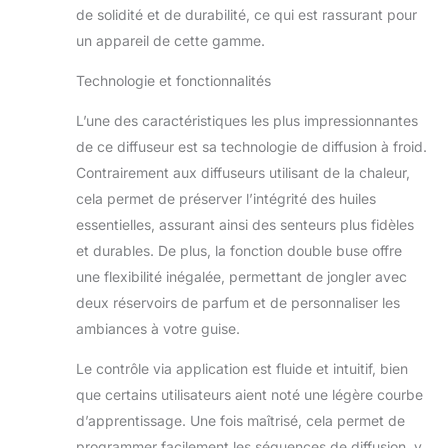
buse : doté d'une
de solidité et de durabilité, ce qui est rassurant pour
innovation
un appareil de cette gamme.
révolutionnaire à
double buse, ce
Technologie et fonctionnalités
diffuseur sans eau
prend en charge 2
L’une des caractéristiques les plus impressionnantes
bouteilles d'huiles
de ce diffuseur est sa technologie de diffusion à froid.
essentielles.
Contrairement aux diffuseurs utilisant de la chaleur,
Basculez sans
effort entre les
cela permet de préserver l’intégrité des huiles
parfums en
essentielles, assurant ainsi des senteurs plus fidèles
appuyant sur un
et durables. De plus, la fonction double buse offre
bouton pour une
une flexibilité inégalée, permettant de jongler avec
expérience
d'aromathérapie
deux réservoirs de parfum et de personnaliser les
plus dynamique et
ambiances à votre guise.
personnalisée. Dites
adieu au fait d'être
Le contrôle via application est fluide et intuitif, bien
limité à un seul
que certains utilisateurs aient noté une légère courbe
parfum Contrôle
d’apprentissage. Une fois maîtrisé, cela permet de
facile pour votre
arôme parfait :
programmer facilement les séquences de diffusion, y