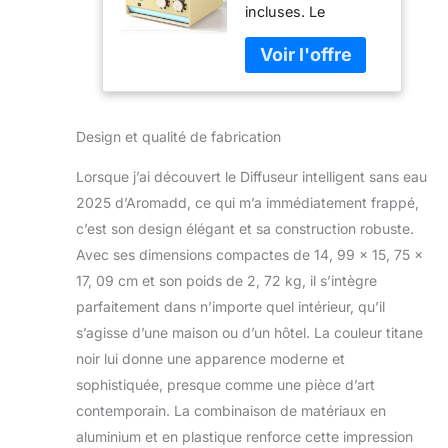
incluses. Le
sans eau à
diffuseur d'arômes
double parfum,
ne peut pas être
machine à air
utilisé avec de l'eau.
froid pour 200
Les diffuseurs de
m², 2
parfum Aromadd
diffuseurs
Design et qualité de fabrication
comprennent deux
d'arômes de
buses et 2 flacons
200 ml pour
Lorsque j’ai découvert le Diffuseur intelligent sans eau
de 200 ml, le
toute la maison
parfum ne peut être
et le bureau
2025 d’Aromadd, ce qui m’a immédiatement frappé,
commuté qu'en
(jaune)
c’est son design élégant et sa construction robuste.
utilisant le bouton
Avec ses dimensions compactes de 14, 99 x 15, 75 x
(ne peut pas être
17, 09 cm et son poids de 2, 72 kg, il s’intègre
commuté via le
téléphone portable),
parfaitement dans n’importe quel intérieur, qu’il
deux buses ne
s’agisse d’une maison ou d’un hôtel. La couleur titane
peuvent pas être
noir lui donne une apparence moderne et
pulvérisées en
sophistiquée, presque comme une pièce d’art
même temps Un
contemporain. La combinaison de matériaux en
design unique en
son genre à double
aluminium et en plastique renforce cette impression