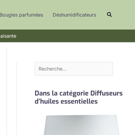
R
Recherche
e
Bougies parfumées
Déshumidificateurs
c
h
paisante
e
r
c
h
e
r
Dans la catégorie Diffuseurs
d’huiles essentielles