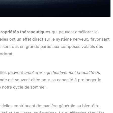
propriétés thérapeutiques
qui peuvent améliorer la
lles ont un effet direct sur le système nerveux, favorisant
ces sont dus en grande partie aux composés volatils des
’odorat.
elles peuvent
améliorer significativement la qualité du
vande est souvent citée pour sa capacité à prolonger le
e notre cycle de sommeil.
entielles contribuent de manière générale au bien-être,
iété et équilibrer les émotions. Leur utilisation régulière