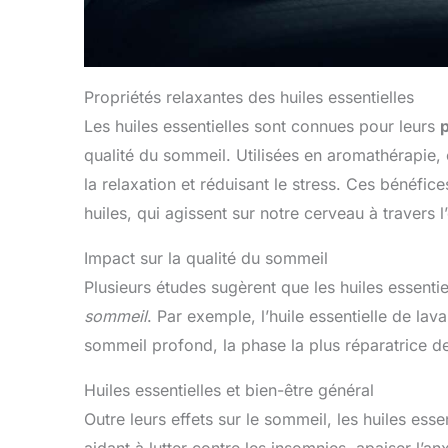
Propriétés relaxantes des huiles essentielles
Les huiles essentielles sont connues pour leurs
qualité du sommeil. Utilisées en aromathérapie, e
la relaxation et réduisant le stress. Ces bénéfi
huiles, qui agissent sur notre cerveau à travers l
Impact sur la qualité du sommeil
Plusieurs études sugèrent que les huiles essenti
sommeil
. Par exemple, l’huile essentielle de la
sommeil profond, la phase la plus réparatrice d
Huiles essentielles et bien-être général
Outre leurs effets sur le sommeil, les huiles ess
aidant à lutter contre les insomnies, apaiser l’anx