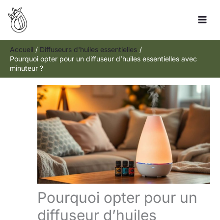
Aller
Rechercher
au
contenu
Accueil
Diffuseurs d'huiles essentielles
Pourquoi opter pour un diffuseur d’huiles essentielles avec
minuteur ?
Pourquoi opter pour un
diffuseur d’huiles