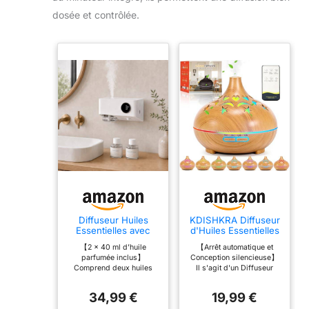
dosée et contrôlée.
Diffuseur Huiles
KDISHKRA Diffuseur
Essentielles avec
d'Huiles Essentielles
Capteur de
550ml, 7 Couleurs
【2 × 40 ml d’huile
【Arrêt automatique et
Mouvement,
LED Aromathérapie
parfumée inclus】
Conception silencieuse】
Veilleuse, Minuteur
Humidificateurs avec
Comprend deux huiles
Il s'agit d'un Diffuseur
et Montage Mural,
Télécommande,
parfumées de 40 ml :
Parfum Electrique avec
Diffuseur sans
Diffuseur Arômes
Lavande et Orange. Pour
Arrêt Automatique,
Réservoir d’Eau,
pour Maison,
34,99 €
19,99 €
des performances
Lorsque le temps de veille
Diffuseur Parfum
Chambre, Salon,