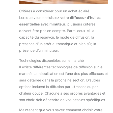
plus calmes et moins de
perturbations. 【Grand
écran pour un contrôle
Critères à considérer pour un achat éclairé
complet】L’écran
numérique affiche
Lorsque vous choisissez votre
diffuseur d’huiles
clairement le mode de
essentielles avec minuteur
, plusieurs critères
fonctionnement et le
niveau de batterie,
doivent être pris en compte. Parmi ceux-ci, la
visibles d’un simple coup
d’œil. 【Fixation murale
capacité du réservoir, le mode de diffusion, la
gain de place sans
perçage】Avec les
présence d’un arrêt automatique et bien sûr, la
adhésifs 3M fournis, le
présence d’un minuteur.
diffuseur de parfum
d’ambiance peut être fixé
solidement au mur, sans
Technologies disponibles sur le marché
vis et sans endommager
la surface.
Il existe différentes technologies de diffusion sur le
marché. La nébulisation est l’une des plus efficaces et
sera détaillée dans la prochaine section. D’autres
options incluent la diffusion par ultrasons ou par
chaleur douce. Chacune a ses propres avantages et
son choix doit dépendre de vos besoins spécifiques.
Maintenant que vous savez comment choisir votre