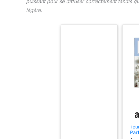
puissant pour se diffuser correctement tandis qu
légère.
ipu
Par
Cott