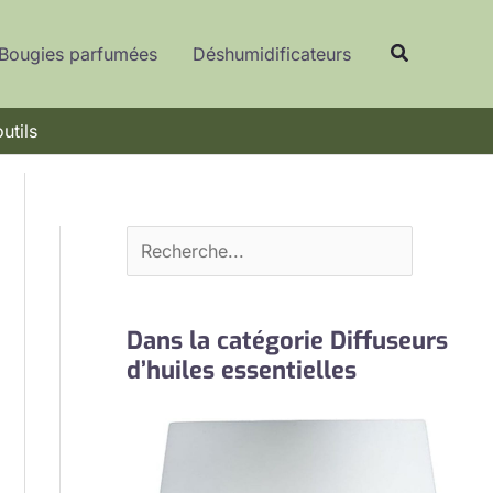
R
Recherche
e
Bougies parfumées
Déshumidificateurs
c
h
utils
e
r
c
h
e
r
Dans la catégorie Diffuseurs
d’huiles essentielles