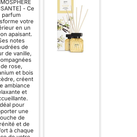
TMOSPHÈRE
es de badiane,
ISANTE] - Ce
eur de Vanille,
parfum
ranium, Rose,
lette, Bois de
nsforme votre
e - Diffuseur à
érieur en un
nnets - Parfum
on apaisant.
sant et élégant
Ses notes
pour Maison
oudrées de
ur de vanille,
compagnées
de rose,
anium et bois
cèdre, créent
e ambiance
elaxante et
ccueillante.
Idéal pour
porter une
touche de
rénité et de
fort à chaque
èce de votre