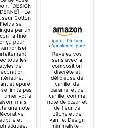
son. [DESIGN
DERNE] - Le
fuseur Cotton
Fields se
tingue par un
acon raffiné,
ipuro - Parfum
onçu pour
d'ambiance ipuro
harmoniser
doux vanille -
arfaitement
Révélez vos
Désodorisant discret
ec tous les
sens avec la
avec une fine
styles de
composition
vanille de
Madagascar -
décoration
discrète et
Désodorisant
intérieure.
délicieuse de
élégant dans
ant et épuré,
vanille, de
l'appartement pour
e se limite pas
caramel et de
une expérience
arfumer votre
vanille, comme
parfumée puriste de
ison, mais
note de cœur et
100 ml
ute une note
de fleur de
décorative
pêche et de
subtile et
vanille. Design
phistiquée.
minimaliste –