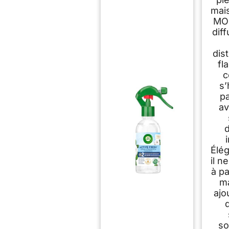
mai
MO
dif
dis
fl
c
s’
p
av
Élég
il n
à p
ma
ajo
so