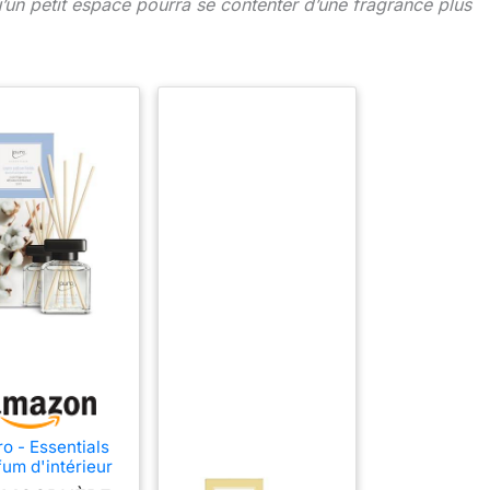
’un petit espace pourra se contenter d’une fragrance plus
ro - Essentials
fum d'intérieur
on Fields 50ml -