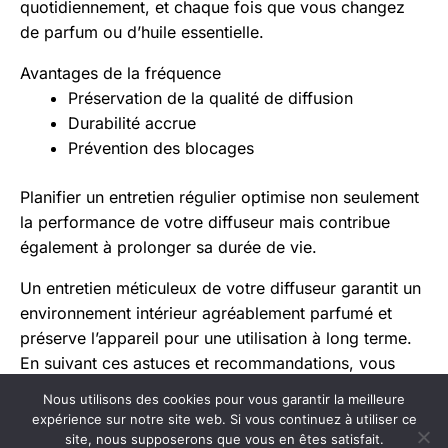
quotidiennement, et chaque fois que vous changez
de parfum ou d’huile essentielle.
Avantages de la fréquence
Préservation de la qualité de diffusion
Durabilité accrue
Prévention des blocages
Planifier un entretien régulier optimise non seulement
la performance de votre diffuseur mais contribue
également à prolonger sa durée de vie.
Un entretien méticuleux de votre diffuseur garantit un
environnement intérieur agréablement parfumé et
préserve l’appareil pour une utilisation à long terme.
En suivant ces astuces et recommandations, vous
assurez la pérennité et l’efficacité de votre dispositif.
Nous utilisons des cookies pour vous garantir la meilleure
N’oubliez pas d’adapter vos méthodes d’entretien au
expérience sur notre site web. Si vous continuez à utiliser ce
type de diffuseur que vous possédez pour en
site, nous supposerons que vous en êtes satisfait.