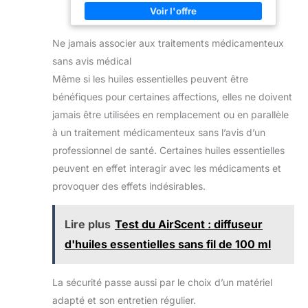
CHÉMOTYPÉES : Les huiles essentielles composant
scientifique des Huiles
cette synergie sont certifiées HECT, ce qui signifie
Essentielles à son amour
que leur composition a été analysée afin de garantir
des plantes afin de
la présence des molécules à l'origine de leurs effets.
proposer des solutions
Ne jamais associer aux traitements médicamenteux
CONSEILS D'UTILISATION ET POSOLOGIE : Usage
ciblées pour maintenir
oral - 10 g (1 cuillère à soupe) par jour. Usage
toute la famille en bonne
sans avis médical
cosmétique - Convient particulièrement aux peaux
santé au quotidien.
matures ou fragilisées. S’utilise pour protéger la peau
Même si les huiles essentielles peuvent être
du vieillissement, fortifier les ongles fragiles et
cassants. PRANARÔM, L’AROMATHÉRAPIE
bénéfiques pour certaines affections, elles ne doivent
SCIENTIFIQUE : Pranarôm allie son expertise
jamais être utilisées en remplacement ou en parallèle
scientifique à son amour des plantes afin de
proposer des solutions ciblées pour maintenir toute la
à un traitement médicamenteux sans l’avis d’un
famille en bonne santé au quotidien.
professionnel de santé. Certaines huiles essentielles
peuvent en effet interagir avec les médicaments et
provoquer des effets indésirables.
Lire plus
Test du AirScent : diffuseur
d'huiles essentielles sans fil de 100 ml
La sécurité passe aussi par le choix d’un matériel
adapté et son entretien régulier.