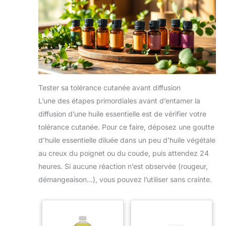
Noël, anniversaire,
Idéal pour Thanksgiving,
anniversaire, vacances,
Noël, anniversaire,
fête des pères, fête des
anniversaire, vacances,
mères, Saint Valentin et
fête des pères, fête des
mères, Saint Valentin et
plus encore.
Remarque: Si l'emballage
plus encore.
ou la bouteille sont
Remarque: Si l'emballage
endommagés, veuillez
ou la bouteille sont
comprendre et nous
endommagés, veuillez
contacter pour un
comprendre et nous
remplacement dès que
contacter pour un
Tester sa tolérance cutanée avant diffusion
possible. Nous vous
remplacement dès que
sommes très
possible. Nous vous
L’une des étapes primordiales avant d’entamer la
reconnaissants de votre
sommes très
gentillesse.
reconnaissants de votre
diffusion d’une huile essentielle est de vérifier votre
gentillesse.
tolérance cutanée. Pour ce faire, déposez une goutte
d’huile essentielle diluée dans un peu d’huile végétale
au creux du poignet ou du coude, puis attendez 24
heures. Si aucune réaction n’est observée (rougeur,
démangeaison…), vous pouvez l’utiliser sans crainte.