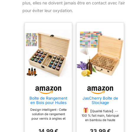
plus, elles ne doivent jamais être en contact avec l’air
pour éviter leur oxydation.
Boîte de Rangement
JasCherry Boîte de
en Bois pour Huiles
Stockage
Essentielles,Contenir
Rangement en Bois
Design intelligent : Cette
25 flacons
pour Huile
【Qualité fiable】--
solution de rangement
Essentielle
100 % fait main, fabriqué
pour vernis à ongles et
Aromathérapie -
en bambou de haute
huiles allie une esthétique
Coffret en Bois pour
qualité. Finement conçu,
élégante à une
80 Bouteilles - Idéal
avec un beau grain de
14,99 €
33,99 €
accessibilité pratique. Son