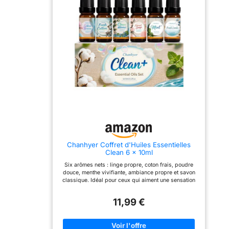
essentielles est le cadeau
cadeau parfait pour la
parfait pour la famille ou
famille ou les amis!
les amis! 【Huiles
【Huile Essentielle Fruitée
Essentielles Naturelle】-
Naturelle】- Sans
Sans Parabens, Cruauté et
Parabens, Cruauté et
Vegan Friendly. Sans
Vegan Friendly. Sans
additifs, charges, bases
additifs, charges, bases
ou supports ajoutés, sans
ou supports ajoutés, sans
produits chimiques, non
produits chimiques, non
adultérées et sans nuire à
adultérées et sans nuire à
votre corps, convient aux
votre corps, convient aux
végétariens et
végétariens et
végétaliens. Les parfums
végétaliens. Les parfums
sont extrêmement riches,
sont extrêmement riches,
complexes et durables.
complexes et durables.
【Améliorez Indice de
【Améliorez Indice de
Bonheur】- Chaque huile
Bonheur】- Chaque huile
essentielle a ses propres
essentielle fruitée a ses
Chanhyer Coffret d'Huiles Essentielles
propriétés apaisantes
propres propriétés
Clean 6 x 10ml
uniques. Aeshory
apaisantes uniques.
ensemble d'huiles
Aeshory ensemble
Six arômes nets : linge propre, coton frais, poudre
essentielles peut soulager
d'huiles essentielles
douce, menthe vivifiante, ambiance propre et savon
l'anxiété, soulager le
fruitées peut soulager
classique. Idéal pour ceux qui aiment une sensation
stress, apaiser l'esprit et
l'anxiété, soulager le
de propreté. Ajoutez quelques gouttes à votre
le corps, soulager
stress, apaiser l'esprit et
diffuseur pour une atmosphère instantanément propre
l'insomnie, purifier l'air,
le corps, soulager
11,99 €
et agréable. Parfait pour la salle de bain, la cuisine
etc. Eliminer les
l'insomnie, purifier l'air,
ou le séjour. Bien présenté, ce coffret est un choix
mauvaises odeurs et
etc. Eliminer les
pratique pour les fêtes, les nouveaux foyers ou tout
créant une atmosphère
mauvaises odeurs et
amateur d’intérieurs nets et accueillants. Créez un
sereine et tranquille. C'est
créant une atmosphère