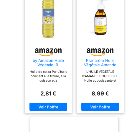
by Amazon Huile
Pranarôm Huile
Végétale, 1L
Végétale Amande
Douce Bio 100 ml
Huile de colza Pur L'huile
L'HUILE VÉGÉTALE
convient à la friture, à la
D'AMANDE DOUCE BIO :
cuisson et à
Huile adoucissante et
l'assaisonnement des
protectrice par excellence,
salades Conserver dans
l'Amande douce convient
2,81 €
8,99 €
un endroit frais, sombre et
parfaitement pour les
sec
soins du corps et la peau
sèche. Elle est appréciée
des mamans autant que
des bébés en cosmétique
et lors de la toilette ou du
démaquillage. UNE HUILE
VÉGÉTALE POLYVALENTE
: C'est une base parfaite