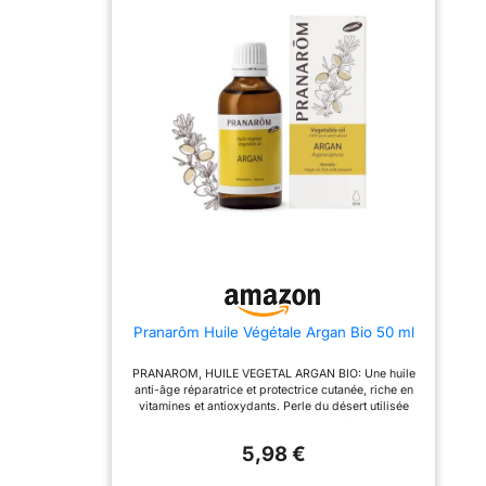
pour les mélanges
d'aromathérapie destinés
aux soins du corps car
son confort d'application
est optimal. Massages,
frictions aromatiques,
soins de beauté... Tout est
possible avec l'Amande
douce ! DANS QUELS CAS
L'UTILISER ?
Démaquillage, grossesse,
toilette et massage de
bébé, croûtes de lait, peau
sèche ou sensible. UNE
HUILE DE QUALITÉ :
Pranarôm utilise
exclusivement des Huiles
Végétales vierges, c'est-
à-dire issue de la
première pression à froid.
Pranarôm Huile Végétale Argan Bio 50 ml
Seules ces Huiles sont de
qualité thérapeutique car
elles ont conservé tous
PRANAROM, HUILE VEGETAL ARGAN BIO: Une huile
leurs composés (acides
anti-âge réparatrice et protectrice cutanée, riche en
gras essentiels, vitamines,
vitamines et antioxydants. Perle du désert utilisée
antioxydants...)
traditionnellement par les femmes Berbères pour la
PRANARÔM, LA SCIENCE
protection et la vigueur de la peau ou des cheveux.
DES HUILES
5,98 €
IDEAL EN CAS DES : Rides, Peau sèche ou mature,
ESSENTIELLES : Pranarôm
Cheveux abîmés DES HUILES ESSENTIELLES
allie son expertise