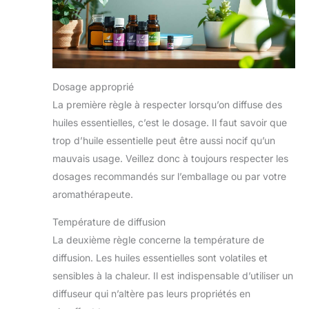
souhaitée et promouvoir
votre bien-être global.
Idée cadeau parfaite avec
un service client convivial
: Vous cherchez un cadeau
réfléchi ? Notre diffuseur
nordique compact est un
choix de cadeau idéal. Sa
Dosage approprié
polyvalence, son design
élégant et ses effets
La première règle à respecter lorsqu’on diffuse des
puissants en font un
cadeau unique et précieux
huiles essentielles, c’est le dosage. Il faut savoir que
qui suscitera la curiosité
trop d’huile essentielle peut être aussi nocif qu’un
de tous. De plus, notre
service client convivial
mauvais usage. Veillez donc à toujours respecter les
garantit une expérience
fluide et une satisfaction
dosages recommandés sur l’emballage ou par votre
client.
aromathérapeute.
Température de diffusion
La deuxième règle concerne la température de
diffusion. Les huiles essentielles sont volatiles et
sensibles à la chaleur. Il est indispensable d’utiliser un
diffuseur qui n’altère pas leurs propriétés en