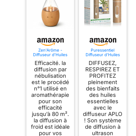
Zen'Arôme -
Puressentiel
Diffuseur d'Huiles
Diffuseur d'Huiles
Essentielles par
Essentielles
Efficacité. la
DIFFUSEZ,
Nébulisation
Ultrasonique ALBA
Programmable Bolea
diffusion par
RESPIREZ ET
- Intensité Réglable
nébulisation
PROFITEZ
- jusqu'à 80m² - et
est le procédé
pleinement
Éclairage LED -
Diffusion à Froid
n°1 utilisé en
des bienfaits
pour
aromathérapie
des huiles
l’Aromathérapie,
Minuterie - Bois,
pour son
essentielles
Verre
efficacité
avec le
jusqu’à 80 m².
diffuseur APLO
la diffusion à
! Son système
froid est idéale
de diffusion à
pour vos
ultrason