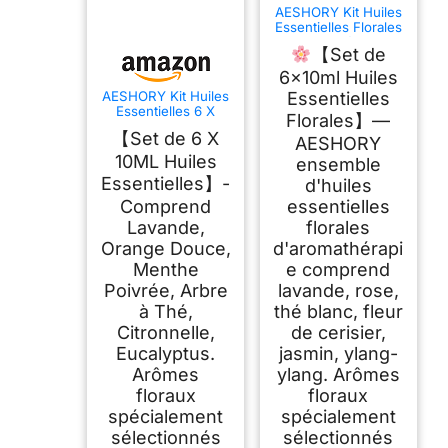
AESHORY Kit Huiles
Essentielles Florales
Aromathérapie
【Set de
6x10ML, Huiles
Essentielles Florales
6x10ml Huiles
100% Naturelle pour
AESHORY Kit Huiles
Essentielles
Diffuseurs, Apaiser -
Essentielles 6 X
Fleurs de Cerisier,
Florales】—
10ML, Huiles
Thé Blanc, Jasmin,
【Set de 6 X
Essentielles
AESHORY
Lavande, Rose,
Aromathérapie
10ML Huiles
Ylang Ylang
ensemble
Naturelle pour
Essentielles】-
d'huiles
Diffuseurs,
Massage, Yoga -
Comprend
essentielles
Lavande, Orange
Lavande,
florales
Douce, Menthe
Poivrée, Arbre à
Orange Douce,
d'aromathérapi
Thé, Citronnelle,
Menthe
e comprend
Eucalyptus
Poivrée, Arbre
lavande, rose,
à Thé,
thé blanc, fleur
Citronnelle,
de cerisier,
Eucalyptus.
jasmin, ylang-
Arômes
ylang. Arômes
floraux
floraux
spécialement
spécialement
sélectionnés
sélectionnés