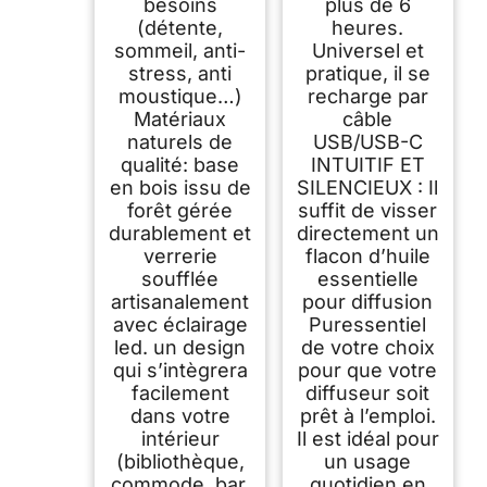
besoins
plus de 6
(détente,
heures.
sommeil, anti-
Universel et
stress, anti
pratique, il se
moustique…)
recharge par
Matériaux
câble
naturels de
USB/USB-C
qualité: base
INTUITIF ET
en bois issu de
SILENCIEUX : Il
forêt gérée
suffit de visser
durablement et
directement un
verrerie
flacon d’huile
soufflée
essentielle
artisanalement
pour diffusion
avec éclairage
Puressentiel
led. un design
de votre choix
qui s’intègrera
pour que votre
facilement
diffuseur soit
dans votre
prêt à l’emploi.
intérieur
Il est idéal pour
(bibliothèque,
un usage
commode, bar,
quotidien en