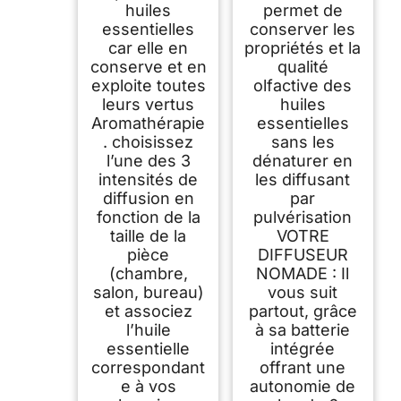
huiles
permet de
essentielles
conserver les
car elle en
propriétés et la
conserve et en
qualité
exploite toutes
olfactive des
leurs vertus
huiles
Aromathérapie
essentielles
. choisissez
sans les
l’une des 3
dénaturer en
intensités de
les diffusant
diffusion en
par
fonction de la
pulvérisation
taille de la
VOTRE
pièce
DIFFUSEUR
(chambre,
NOMADE : Il
salon, bureau)
vous suit
et associez
partout, grâce
l’huile
à sa batterie
essentielle
intégrée
correspondant
offrant une
e à vos
autonomie de