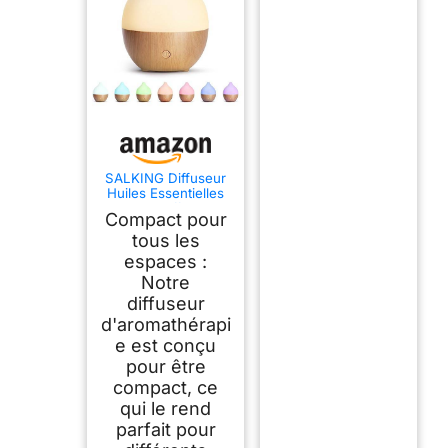
SALKING Diffuseur
Huiles Essentielles
100ml, Diffuseur
Compact pour
Parfum Maison 8
LED
tous les
espaces :
Notre
diffuseur
d'aromathérapi
e est conçu
pour être
compact, ce
qui le rend
parfait pour