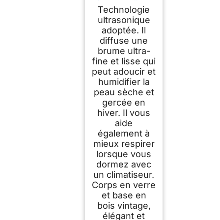
nébulisant, diffuseur
Technologie
d'aromathérapie en
Verre Fait à la Main
ultrasonique
avec Base en Bois,
adoptée. Il
alimenté par USB,
diffuse une
pour la Maison ou
Le Bureau
brume ultra-
fine et lisse qui
peut adoucir et
humidifier la
peau sèche et
gercée en
hiver. Il vous
aide
également à
mieux respirer
lorsque vous
dormez avec
un climatiseur.
Corps en verre
et base en
bois vintage,
élégant et