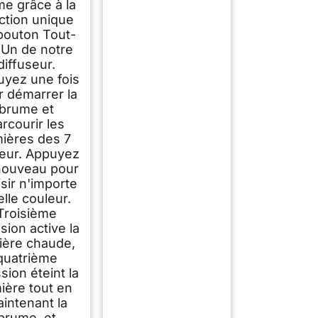
ime grâce à la
ction unique
bouton Tout-
Un de notre
diffuseur.
yez une fois
r démarrer la
brume et
rcourir les
mières des 7
eur. Appuyez
nouveau pour
sir n'importe
lle couleur.
Troisième
sion active la
ière chaude,
quatrième
sion éteint la
ière tout en
intenant la
brume, et