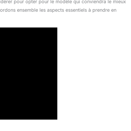
idérer pour opter pour le modèle qui conviendra le mieux
Abordons ensemble les aspects essentiels à prendre en