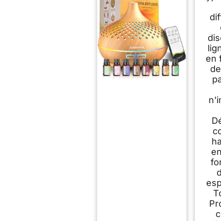
di
dis
li
en 
de
p
n'
Dé
c
h
en
fo
esp
T
Pr
c