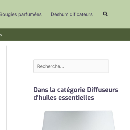
R
Recherche
e
Bougies parfumées
Déshumidificateurs
c
h
s
e
r
c
h
e
r
Dans la catégorie Diffuseurs
d’huiles essentielles