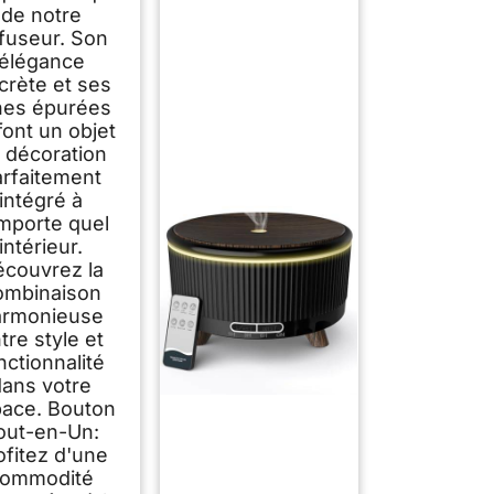
de notre
ffuseur. Son
élégance
crète et ses
gnes épurées
font un objet
 décoration
arfaitement
intégré à
importe quel
intérieur.
couvrez la
ombinaison
armonieuse
tre style et
nctionnalité
dans votre
ace. Bouton
out-en-Un:
ofitez d'une
ommodité