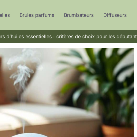
elles
Brules parfums
Brumisateurs
Diffuseurs
rs d’huiles essentielles : critères de choix pour les débutant