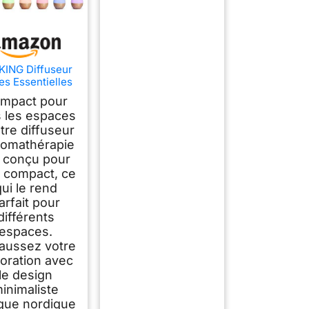
KING Diffuseur
es Essentielles
0ml, Diffuseur
mpact pour
rfum Maison 8
s les espaces
LED
tre diffuseur
romathérapie
t conçu pour
e compact, ce
ui le rend
arfait pour
différents
espaces.
aussez votre
oration avec
le design
inimaliste
ique nordique