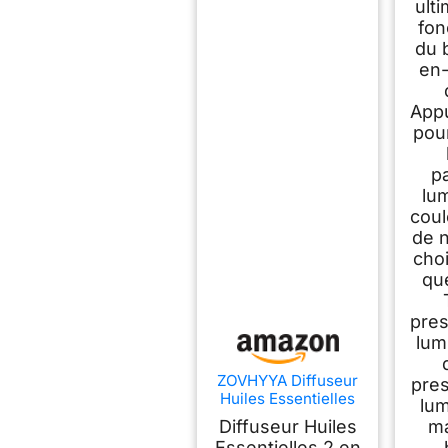
ult
fon
du 
en-
Appu
pou
pa
lu
coul
de 
choi
que
pres
lum
ZOVHYYA Diffuseur
pres
Huiles Essentielles
lum
500ML avec
Diffuseur Huiles
ma
Télécommande 14
Essentielles 2 en