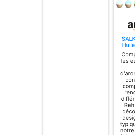
SALK
Huile
100
Comp
Par
les e
d'aro
con
comp
rend
diffé
Reh
déco
desi
typiq
notre