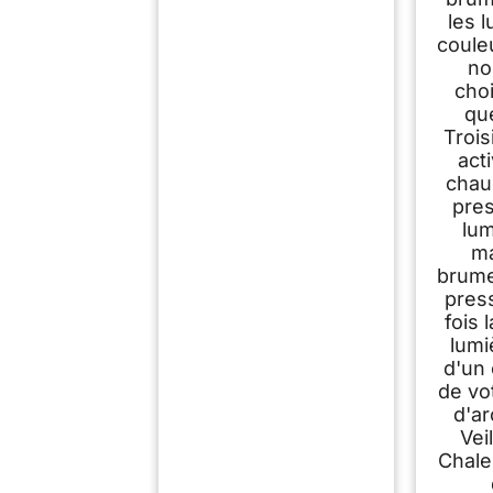
les 
coule
no
choi
que
Troi
act
chau
pres
lum
ma
brume
press
fois 
lumi
d'un 
de vo
d'a
Vei
Chale