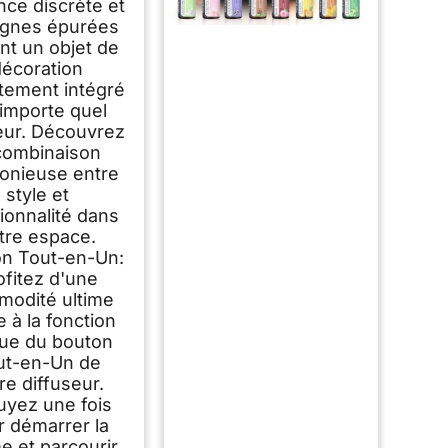
nce discrète et
lignes épurées
nt un objet de
décoration
itement intégré
'importe quel
ieur. Découvrez
 combinaison
onieuse entre
style et
ionnalité dans
tre espace.
n Tout-en-Un:
ofitez d'une
odité ultime
 à la fonction
ue du bouton
ut-en-Un de
re diffuseur.
yez une fois
r démarrer la
e et parcourir