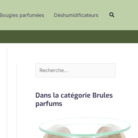
R
Recherche
e
Bougies parfumées
Déshumidificateurs
c
h
e
r
c
h
e
r
Dans la catégorie Brules
parfums