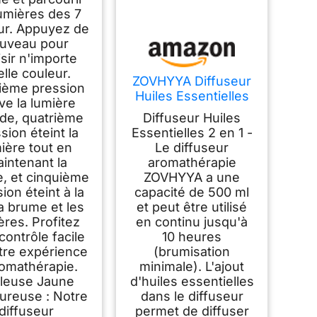
lumières des 7
ur. Appuyez de
uveau pour
sir n'importe
lle couleur.
ZOVHYYA Diffuseur
sième pression
Huiles Essentielles
ive la lumière
500ML avec
de, quatrième
Diffuseur Huiles
Télécommande 14
sion éteint la
Essentielles 2 en 1 -
LED
ière tout en
Le diffuseur
intenant la
aromathérapie
, et cinquième
ZOVHYYA a une
ion éteint à la
capacité de 500 ml
la brume et les
et peut être utilisé
ères. Profitez
en continu jusqu'à
contrôle facile
10 heures
tre expérience
(brumisation
romathérapie.
minimale). L'ajout
lleuse Jaune
d'huiles essentielles
ureuse : Notre
dans le diffuseur
diffuseur
permet de diffuser