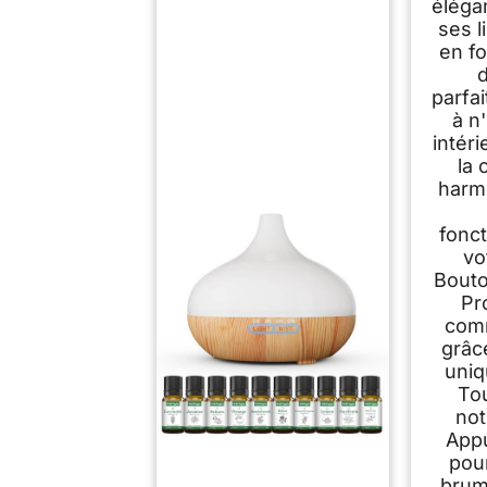
éléga
ses 
en fo
parfa
à n
intér
la
harm
fonct
vo
Bouto
Pr
comm
grâce
uniq
To
not
Appu
pou
brum