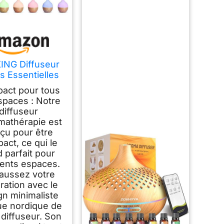
ING Diffuseur
s Essentielles
ml, Diffuseur
act pour tous
fum Maison 8
spaces : Notre
LED
diffuseur
mathérapie est
çu pour être
act, ce qui le
 parfait pour
rents espaces.
aussez votre
ration avec le
gn minimaliste
ue nordique de
 diffuseur. Son