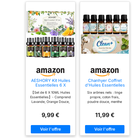
AESHORY Kit Huiles
Chanhyer Coffret
Essentielles 6 X
d'Huiles Essentielles
10ML, Huiles
Clean 6 x 10ml
【Set de 6 X 10ML Huiles
Six arômes nets : linge
Essentielles
Essentielles】- Comprend
propre, coton frais,
Aromathérapie
Lavande, Orange Douce,
poudre douce, menthe
Naturelle pour
Menthe Poivrée, Arbre à
vivifiante, ambiance
Diffuseurs, Massage,
Thé, Citronnelle,
propre et savon classique.
Yoga - Lavande,
9,99 €
11,99 €
Eucalyptus. Arômes
Idéal pour ceux qui aiment
Orange Douce,
floraux spécialement
une sensation de propreté.
Menthe Poivrée,
sélectionnés pour obtenir
Ajoutez quelques gouttes
Arbre à Thé,
un espace agréable,
à votre diffuseur pour une
Citronnelle,
relaxant et sensuel.
atmosphère
Eucalyptus