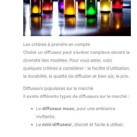
Cadeau Parfait】- Livré
bonheur.
【Coffret Cadeau Parfumé Parfait】—
avec une belle boîte, c'est
Un emballage élégant est le cadeau parfait pour
un cadeau parfait pour
Noël, les anniversaires, les vacances, la fête des
votre famille ou vos amis.
enseignants, la fête des pères, la fête des mères, la
Idéal pour Thanksgiving,
Saint-Valentin ou pour montrer votre appréciation à
Noël, anniversaire,
quelqu'un. Notre ensemble comprend 6 huiles
anniversaire, vacances,
essentielles florales en 10ml, ce qui est plus
fête des pères, fête des
abordable que de les acheter individuellement.
mères, Saint Valentin et
Remarque: En cas de dommage, veuillez nous
Les critères à prendre en compte
plus encore.
contacter dès que possible. Merci!
Remarque: Si l'emballage
Choisir un diffuseur peut s’avérer complexe devant la
ou la bouteille sont
diversité des modèles. Pour vous aider, voici
endommagés, veuillez
comprendre et nous
quelques critères à considérer : la facilité d’utilisation,
contacter pour un
remplacement dès que
la durabilité, la qualité de diffusion et bien sûr, le prix.
possible. Nous vous
sommes très
Diffuseurs populaires sur le marché
reconnaissants de votre
gentillesse.
Il existe différents types de diffuseurs sur le marché :
Le
diffuseur musc
, pour une ambiance
vivifiante.
Le
mini diffuseur
, discret et facile à utiliser.