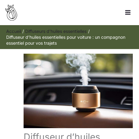
Aller
Rechercher
au
contenu
Accueil
Diffuseurs d'huiles essentielles
Diffuseur d’huiles essentielles pour voiture : un compagnon
essentiel pour vos trajets
Diffuseur d’huiles