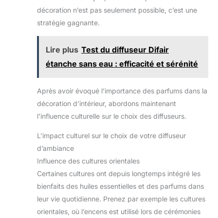
les soins à domicile, le
cadeau à des amis. Profitez de l'expérience
décoration n’est pas seulement possible, c’est une
bureau, le camping, la
rafraîchissante et confortable apportée par les huiles
salle de yoga, la voiture et
stratégie gagnante.
essentielles hôtel, pour vous faire sentir plus à l'aise.
le spa. Améliorez
【Set d'huiles Essentielles Hôtel Élégant】— Un
considérablement votre
emballage luxueux est le cadeau parfait pour Noël,
qualité de vie et votre
les anniversaires, les vacances, la fête des
Lire plus
Test du diffuseur Difair
bonheur.
【Coffret
enseignants, la fête des pères, la fête des mères, la
Cadeau Parfait】- Livré
Saint-Valentin ou pour montrer votre appréciation à
étanche sans eau : efficacité et sérénité
avec une belle boîte, c'est
quelqu'un. Notre ensemble comprend 14 huiles
un cadeau parfait pour
essentielles naturelles en 5ml, ce qui est plus
votre famille ou vos amis.
abordable que de les acheter individuellement.
Idéal pour Thanksgiving,
Après avoir évoqué l’importance des parfums dans la
Remarque: En cas de dommage, veuillez nous
Noël, anniversaire,
contacter dès que possible. Merci!
anniversaire, vacances,
décoration d’intérieur, abordons maintenant
fête des pères, fête des
mères, Saint Valentin et
l’influence culturelle sur le choix des diffuseurs.
plus encore.
Remarque: Si l'emballage
L’impact culturel sur le choix de votre diffuseur
ou la bouteille sont
endommagés, veuillez
d’ambiance
comprendre et nous
Influence des cultures orientales
contacter pour un
remplacement dès que
Certaines cultures ont depuis longtemps intégré les
possible. Nous vous
sommes très
bienfaits des huiles essentielles et des parfums dans
reconnaissants de votre
gentillesse.
leur vie quotidienne. Prenez par exemple les cultures
orientales, où l’encens est utilisé lors de cérémonies