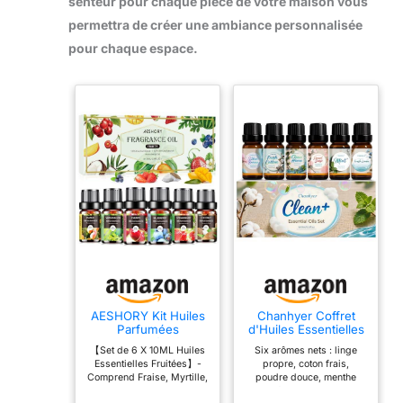
senteur pour chaque pièce de votre maison vous
polyvalence, son design
élégant et ses effets
permettra de créer une ambiance personnalisée
puissants en font un
pour chaque espace.
cadeau unique et précieux
qui suscitera la curiosité
de tous. De plus, notre
service client convivial
garantit une expérience
fluide et une satisfaction
client.
AESHORY Kit Huiles
Chanhyer Coffret
Parfumées
d'Huiles Essentielles
Aromathérapie
Clean 6 x 10ml
【Set de 6 X 10ML Huiles
Six arômes nets : linge
Fruitées 6 X 10ML,
Essentielles Fruitées】-
propre, coton frais,
Huile Essentielle
Comprend Fraise, Myrtille,
poudre douce, menthe
Fruits Naturelle pour
Cerise, Noix de coco,
vivifiante, ambiance
Diffuseurs, Massage,