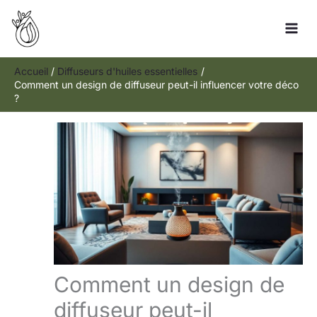
Aller
Rechercher
au
contenu
Accueil
Diffuseurs d'huiles essentielles
Comment un design de diffuseur peut-il influencer votre déco
?
Comment un design de
diffuseur peut-il