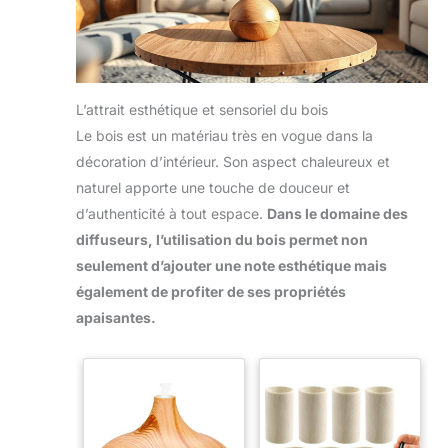
atmosphère sophistiquée
et accueillante. Idée
cadeau parfaite –
Élégance et praticité
réunies – Ce set associe
un diffuseur électrique
compact à des huiles
L’attrait esthétique et sensoriel du bois
essentielles de haute
qualité, évitant les achats
Le bois est un matériau très en vogue dans la
multiples. Une idée
cadeau raffinée et
décoration d’intérieur. Son aspect chaleureux et
attentionnée pour
anniversaires, fêtes ou
naturel apporte une touche de douceur et
Noël, pensée pour offrir
d’authenticité à tout espace.
Dans le domaine des
bien-être et plaisir olfactif
en toute simplicité.
diffuseurs, l’utilisation du bois permet non
seulement d’ajouter une note esthétique mais
également de profiter de ses propriétés
apaisantes.