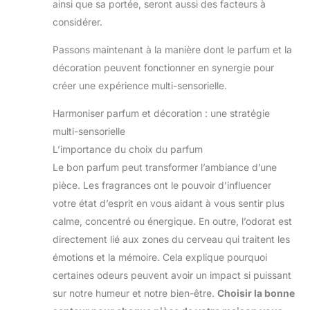
ainsi que sa portée, seront aussi des facteurs à
méditation, ce diffuseur
de l'opération, pratique à
s'adapte parfaitement et
utiliser Conception
considérer.
améliore n'importe quel
Compacte - L'appareil
environnement. Matériau
d'aromathérapie avec
sans danger et sans BPA:
télécommande a un
Passons maintenant à la manière dont le parfum et la
Notre diffuseur est
design compact et une
fabriqué à partir de
belle forme. Le boîtier
décoration peuvent fonctionner en synergie pour
matériaux sans BPA sûrs.
imite le motif et la couleur
créer une expérience multi-sensorielle.
Avec l'arrêt automatique,
du bois, et non du bois
notre diffuseur donne la
priorité à la sécurité.
Harmoniser parfum et décoration : une stratégie
Profitez des bienfaits de
l'aromathérapie en toute
multi-sensorielle
tranquillité d'esprit, que
L’importance du choix du parfum
ce soit pour soulager le
stress, favoriser la
Le bon parfum peut transformer l’ambiance d’une
détente, améliorer le
sommeil ou stimuler
pièce. Les fragrances ont le pouvoir d’influencer
l'humeur. Notre diffuseur
exploite le pouvoir de
votre état d’esprit en vous aidant à vous sentir plus
l'aromathérapie pour vous
calme, concentré ou énergique. En outre, l’odorat est
aider à créer l'atmosphère
souhaitée et promouvoir
directement lié aux zones du cerveau qui traitent les
votre bien-être global.
Idée cadeau parfaite avec
émotions et la mémoire. Cela explique pourquoi
un service client convivial
: Vous cherchez un cadeau
certaines odeurs peuvent avoir un impact si puissant
réfléchi ? Notre diffuseur
sur notre humeur et notre bien-être.
Choisir la bonne
nordique compact est un
choix de cadeau idéal. Sa