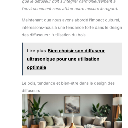
que le diffuseur doit s’intégrer harmonieusement à
méditation ou le sommeil,
il diffuse délicatement les
l’environnement sans attirer outre mesure le regard.
arômes sans nuisance
sonore. Arrêt automatique
– Sécurité et tranquillité
Maintenant que nous avons abordé l’impact culturel,
d’esprit – Lorsque le
réservoir d’eau est vide, le
intéressons-nous à une tendance forte dans le design
diffuseur s’éteint
des diffuseurs : l’utilisation du bois.
automatiquement afin de
garantir une utilisation en
toute sécurité. Profitez
pleinement du parfum
Lire plus
Bien choisir son diffuseur
dans votre intérieur sans
avoir à surveiller
ultrasonique pour une utilisation
constamment l’appareil.
Huiles essentielles
optimale
inspirées des hôtels cinq
étoiles – Parfums élégants
pour la maison – Le set
d’huiles essentielles
Le bois, tendance et bien-être dans le design des
comprend Floral Boisé,
diffuseurs
Thé Blanc, Agrumes
Boisés, Floral Ambré,
Agrumes Floraux et May
Way. Des fragrances
raffinées et
enveloppantes, idéales
pour diffuseur parfum
maison, sprays ou
bougies, pour créer une